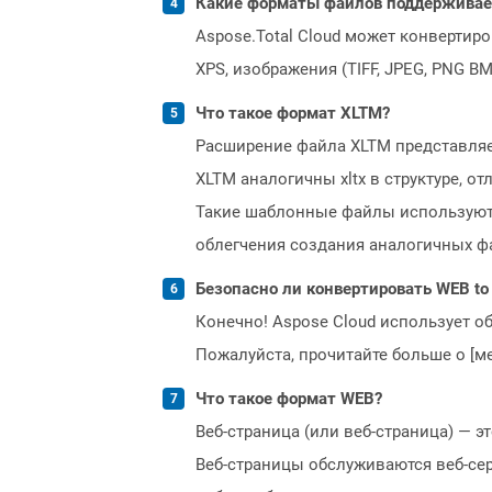
Какие форматы файлов поддерживает 
Aspose.Total Cloud может конвертир
XPS, изображения (TIFF, JPEG, PNG B
Что такое формат XLTM?
Расширение файла XLTM представляе
XLTM аналогичны xltx в структуре, 
Такие шаблонные файлы используются
облегчения создания аналогичных ф
Безопасно ли конвертировать WEB to
Конечно! Aspose Cloud использует о
Пожалуйста, прочитайте больше о [мет
Что такое формат WEB?
Веб-страница (или веб-страница) — э
Веб-страницы обслуживаются веб-серв