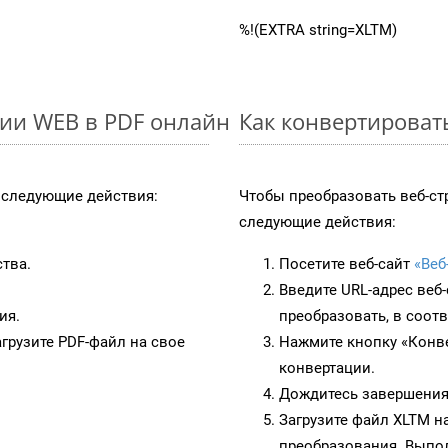
%!(EXTRA string=XLTM)
ии WEB в PDF онлайн
Как конвертироват
следующие действия:
Чтобы преобразовать веб-ст
следующие действия:
ства.
Посетите веб-сайт
«Веб
Введите URL-адрес веб
ия.
преобразовать, в соот
грузите PDF-файл на свое
Нажмите кнопку «Конве
конвертации.
Дождитесь завершения
Загрузите файл XLTM н
преобразования. Выпол