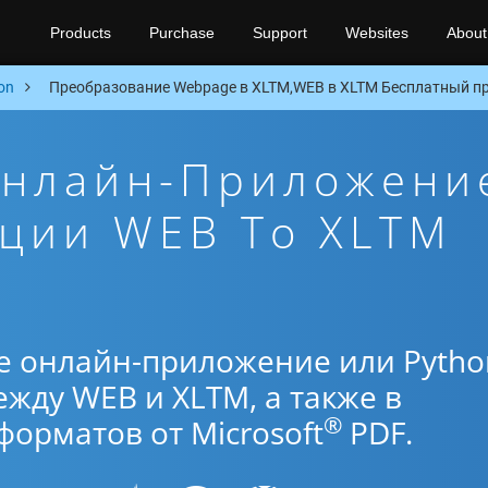
Products
Purchase
Support
Websites
About
on
Преобразование Webpage в XLTM,WEB в XLTM Бесплатный пр
Онлайн-Приложени
ации WEB To XLTM
е онлайн-приложение или Pytho
жду WEB и XLTM, а также в
®
орматов от Microsoft
PDF.