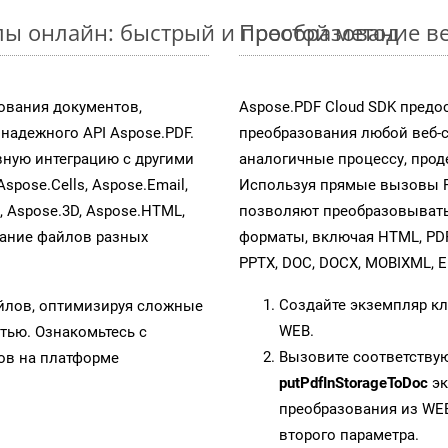
ы онлайн: быстрый и простой метод
Преобразование ве
ования документов,
Aspose.PDF Cloud SDK предо
адежного API Aspose.PDF.
преобразования любой веб-
ную интеграцию с другими
аналогичные процессу, про
Aspose.Cells, Aspose.Email,
Используя прямые вызовы RE
s, Aspose.3D, Aspose.HTML,
позволяют преобразовывать
вание файлов разных
форматы, включая HTML, PDFA
PPTX, DOC, DOCX, MOBIXML, E
Создайте экземпляр к
айлов, оптимизируя сложные
WEB.
тью. Ознакомьтесь с
Вызовите соответству
в на платформе
putPdfInStorageToDoc
эк
преобразования из WEB
второго параметра.