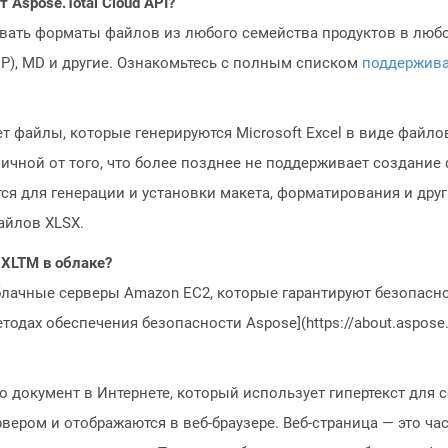
Aspose.Total Cloud API?
овать форматы файлов из любого семейства продуктов в любое
MP), MD и другие. Ознакомьтесь с полным списком
поддержив
т файлы, которые генерируются Microsoft Excel в виде файл
отличной от того, что более позднее не поддерживает создан
 для генерации и установки макета, форматирования и друг
айлов XLSX.
 XLTM в облаке?
блачные серверы Amazon EC2, которые гарантируют безопасно
одах обеспечения безопасности Aspose](https://about.aspose.c
то документ в Интернете, который использует гипертекст для
ером и отображаются в веб-браузере. Веб-страница — это час