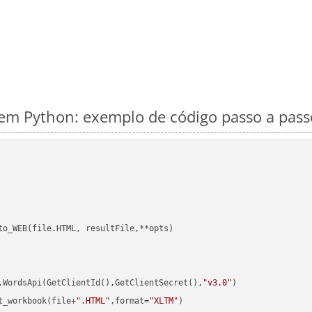
m Python: exemplo de código passo a pass
to_WEB(file.HTML, resultFile,**opts)

.WordsApi(GetClientId(),GetClientSecret(),
"v3.0"
)

t_workbook(file+
".HTML"
,format=
"XLTM"