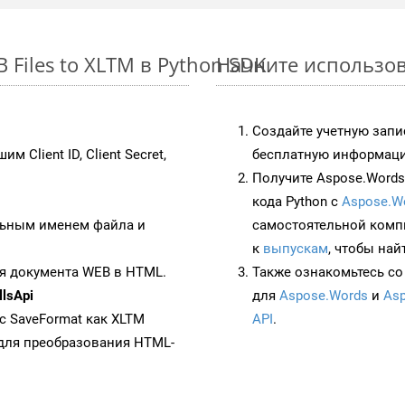
Files to XLTM в Python SDK
Начните использов
Создайте учетную запи
им Client ID, Client Secret,
бесплатную информацию
Получите Aspose.Words 
кода Python с
Aspose.W
ьным именем файла и
самостоятельной комп
к
выпускам
, чтобы най
я документа WEB в HTML.
Также ознакомьтесь со
lsApi
для
Aspose.Words
и
Asp
 с SaveFormat как XLTM
API
.
для преобразования HTML-