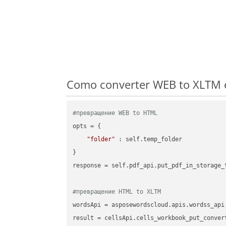
Como converter WEB to XLTM e
#превращение WEB to HTML
opts = {

"folder"
 : self.temp_folder

}

response = self.pdf_api.put_pdf_in_storage_
#превращение HTML to XLTM
wordsApi = asposewordscloud.apis.wordss_api
result = cellsApi.cells_workbook_put_conver