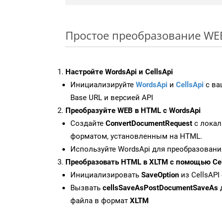
Простое преобразование WEB 
Настройте WordsApi и CellsApi
Инициализируйте
WordsApi
и
CellsApi
с ваш
Base URL и версией API
Преобразуйте WEB в HTML с WordsApi
Создайте
ConvertDocumentRequest
с локал
форматом, установленным на HTML.
Используйте WordsApi для преобразовани
Преобразовать HTML в XLTM с помощью Cel
Инициализировать
SaveOption
из CellsAPI
Вызвать
cellsSaveAsPostDocumentSaveAs
файла в формат
XLTM