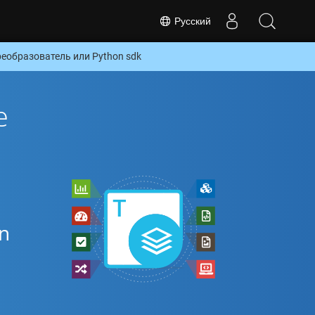
Русский
еобразователь или Python sdk
е
n