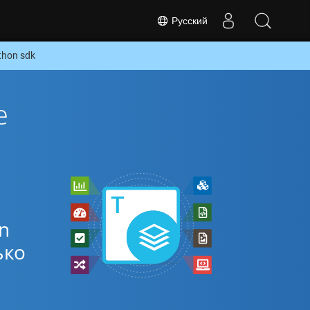
Русский
thon sdk
е
n
ько