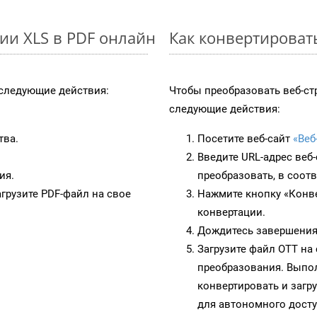
ии XLS в PDF онлайн
Как конвертироват
следующие действия:
Чтобы преобразовать веб-ст
следующие действия:
тва.
Посетите веб-сайт
«Веб
Введите URL-адрес веб
ия.
преобразовать, в соот
грузите PDF-файл на свое
Нажмите кнопку «Конве
конвертации.
Дождитесь завершения
Загрузите файл OTT на
преобразования. Выпол
конвертировать и загр
для автономного досту