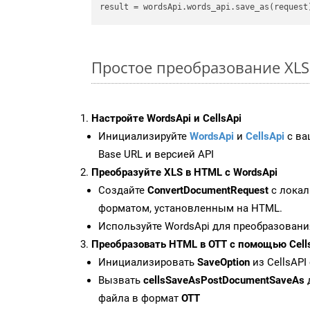
result
Простое преобразование XLS F
Настройте WordsApi и CellsApi
Инициализируйте
WordsApi
и
CellsApi
с ваш
Base URL и версией API
Преобразуйте XLS в HTML с WordsApi
Создайте
ConvertDocumentRequest
с локал
форматом, установленным на HTML.
Используйте WordsApi для преобразовани
Преобразовать HTML в OTT с помощью Cell
Инициализировать
SaveOption
из CellsAPI
Вызвать
cellsSaveAsPostDocumentSaveAs
файла в формат
OTT