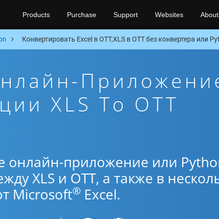
Products
Purchase
Support
Websites
About
on
Конвертировать Excel в OTT,XLS в OTT без конвертера или Py
Онлайн-Приложени
ции XLS To OTT
е онлайн-приложение или Pytho
жду XLS и OTT, а также в нескол
®
 Microsoft
Excel.