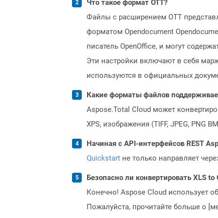
Что такое формат OTT?
Файлы с расширением OTT представ
форматом Opendocument Opendocumen
писатель OpenOffice, и могут содер
Эти настройки включают в себя марж
используются в официальных докуме
Какие форматы файлов поддерживает 
Aspose.Total Cloud может конвертир
XPS, изображения (TIFF, JPEG, PNG B
Начиная с API-интерфейсов REST Asp
Quickstart
не только направляет чере
Безопасно ли конвертировать XLS to 
Конечно! Aspose Cloud использует о
Пожалуйста, прочитайте больше о [мет