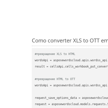
Como converter XLS to OTT em
#превращение XLS to HTML
wordsApi
 = asposewordscloud.apis.wordss_api
result
 = cellsApi.cells_workbook_put_conver
#превращение HTML to OTT
wordsApi
 = asposewordscloud.apis.wordss_api
request_save_options_data
 = asposewordsclou
request