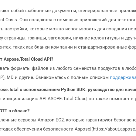
ляют собой шаблонные документы, сгенерированные приложе
t Oasis. Они создаются с помощью приложений для текстовы
жать настройки, которые можно использовать для создания н
у страницы, границы, заголовки, нижние колонтитулы и друг
нтах, таких как бланки компании и стандартизированные фо
Aspose.Total Cloud API?
овать форматы файлов из любого семейства продуктов в любое
MP), MD и другие. Ознакомьтесь с полным списком
поддержив
ose.Total с использованием Python SDK: руководство для на
з инициализацию API ASOPE.Total Cloud, но также помогает в
OTT в облаке?
блачные серверы Amazon EC2, которые гарантируют безопасно
одах обеспечения безопасности Aspose](https://about.aspose.c