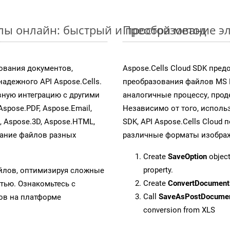
йлы онлайн: быстрый и простой метод
Преобразование эл
ования документов,
Aspose.Cells Cloud SDK пре
адежного API Aspose.Cells.
преобразования файлов MS 
ную интеграцию с другими
аналогичные процессу, про
Aspose.PDF, Aspose.Email,
Независимо от того, исполь
s, Aspose.3D, Aspose.HTML,
SDK, API Aspose.Cells Cloud
вание файлов разных
различные форматы изображен
Create
SaveOption
object
property.
айлов, оптимизируя сложные
Create
ConvertDocument
тью. Ознакомьтесь с
Call
SaveAsPostDocume
в на платформе
conversion from XLS