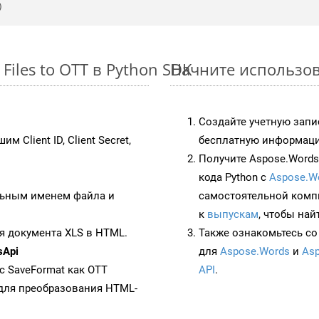
iles to OTT в Python SDK
Начните использова
Создайте учетную запи
им Client ID, Client Secret,
бесплатную информацию
Получите Aspose.Words 
кода Python с
Aspose.W
ьным именем файла и
самостоятельной комп
к
выпускам
, чтобы най
я документа XLS в HTML.
Также ознакомьтесь со
sApi
для
Aspose.Words
и
Asp
 с SaveFormat как OTT
API
.
для преобразования HTML-