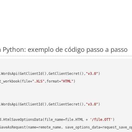
 Python: exemplo de código passo a passo
.WordsApi(GetClientId(),GetClientSecret(),
"v3.0"
t_workbook(file+
".XLS"
,format=
"HTML"
)

.WordsApi(GetClientId(),GetClientSecret(),
"v3.0"
)

d.HtmlSaveOptionsData(file_name=file.HTML + 
'/file.OTT'