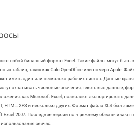
просы
ют собой бинарный формат Excel. Такие файлы могут быть со
х таблиц, таких как Calc OpenOffice или номера Apple. Файл
может иметь один или несколько рабочих листов. Данные хран
 могут охватывать числовые значения, текстовые данные, фо
ложения, как Microsoft Excel, позволяют экспортировать да
TXT, HTML, XPS и несколько других. Формат файла XLS был за
ft Excel 2007. Последние версии по -прежнему обеспечивают 
 использования сейчас.