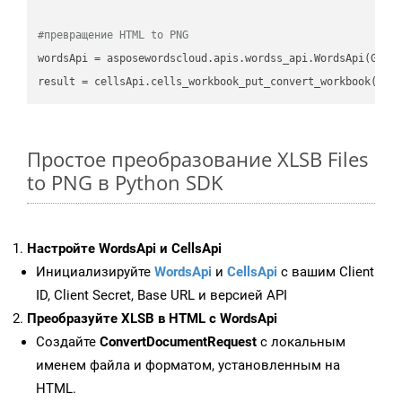
#превращение HTML to PNG
wordsApi
 = asposewordscloud.apis.wordss_api.WordsApi(GetC
result
 = cellsApi.cells_workbook_put_convert_workbook(fil
Простое преобразование XLSB Files
to PNG в Python SDK
Настройте WordsApi и CellsApi
Инициализируйте
WordsApi
и
CellsApi
с вашим Client
ID, Client Secret, Base URL и версией API
Преобразуйте XLSB в HTML с WordsApi
Создайте
ConvertDocumentRequest
с локальным
именем файла и форматом, установленным на
HTML.