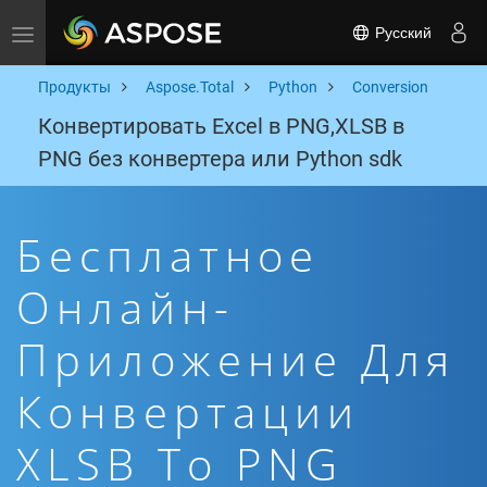
Русский
Toggle navigation
Продукты
Aspose.Total
Python
Conversion
Конвертировать Excel в PNG,XLSB в
PNG без конвертера или Python sdk
Бесплатное
Онлайн-
Приложение Для
Конвертации
XLSB To PNG