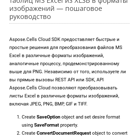
таблиц MS Excel из XLSB в форматы
изображений — пошаговое
руководство
Aspose.Cells Cloud SDK предоставляет быстрые и
простые решения для преобразования файлов MS
Excel в различные форматы изображений,
аналогичные процессу, продемонстрированному
выше для PNG. Независимо от того, используете ли
вы прямые вызовы REST API или SDK, API
Aspose.Cells Cloud позволяют преобразовывать
листы Excel в различные форматы изображений,
включая JPEG, PNG, BMP, GIF и TIFF.
Create
SaveOption
object and set desire format
using
SaveFormat
property.
Create
ConvertDocumentRequest
object to convert