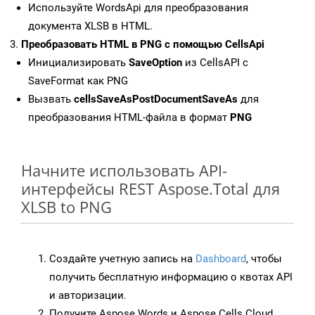
Используйте WordsApi для преобразования
документа XLSB в HTML.
Преобразовать HTML в PNG с помощью CellsApi
Инициализировать
SaveOption
из CellsAPI с
SaveFormat как PNG
Вызвать
cellsSaveAsPostDocumentSaveAs
для
преобразования HTML-файла в формат
PNG
Начните использовать API-
интерфейсы REST Aspose.Total для
XLSB to PNG
Создайте учетную запись на
Dashboard
, чтобы
получить бесплатную информацию о квотах API
и авторизации.
Получите Aspose.Words и Aspose.Cells Cloud