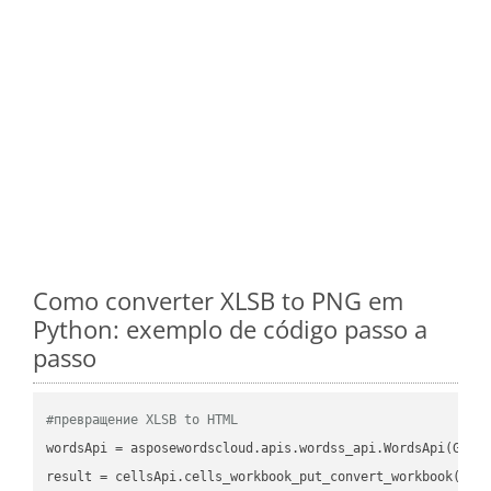
Como converter XLSB to PNG em
Python: exemplo de código passo a
passo
#превращение XLSB to HTML
wordsApi
 = asposewordscloud.apis.wordss_api.WordsApi(GetC
result
 = cellsApi.cells_workbook_put_convert_workbook(fil