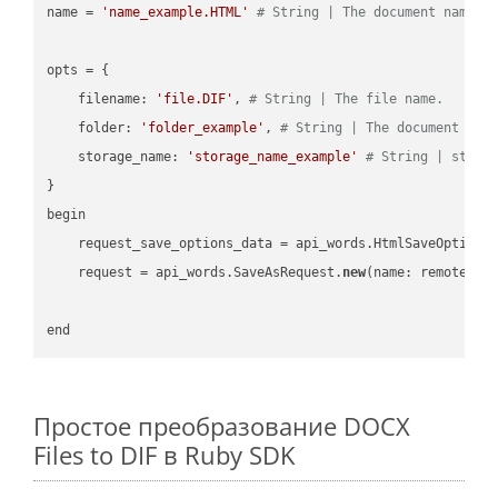
name = 
'name_example.HTML'
# String | The document name.
opts = { 

    filename: 
'file.DIF'
, 
# String | The file name.
    folder: 
'folder_example'
, 
# String | The document fol
    storage_name: 
'storage_name_example'
# String | stora
}

begin

    request_save_options_data = api_words.HtmlSaveOptions
    request = api_words.SaveAsRequest.
new
(name: remote_nam
Простое преобразование DOCX
Files to DIF в Ruby SDK