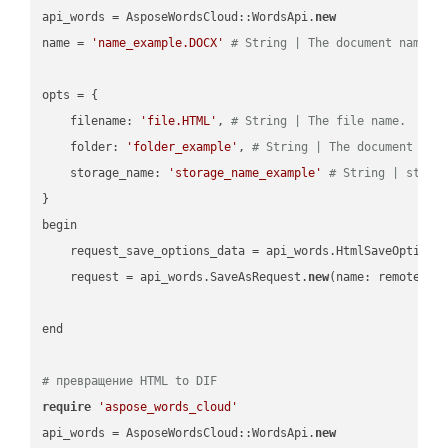
api_words = AsposeWordsCloud::WordsApi.
new
name = 
'name_example.DOCX'
# String | The document name.
opts = { 

    filename: 
'file.HTML'
, 
# String | The file name.
    folder: 
'folder_example'
, 
# String | The document fol
    storage_name: 
'storage_name_example'
# String | stora
}

begin

    request_save_options_data = api_words.HtmlSaveOptions
    request = api_words.SaveAsRequest.
new
(name: remote_nam
end

# превращение HTML to DIF
require
'aspose_words_cloud'
api_words = AsposeWordsCloud::WordsApi.
new