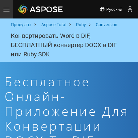
Русский
Toggle navigation
Продукты
Aspose.Total
Ruby
Conversion
Конвертировать Word в DIF,
БЕСПЛАТНЫЙ конвертер DOCX в DIF
или Ruby SDK
Бесплатное
Онлайн-
Приложение Для
Конвертации