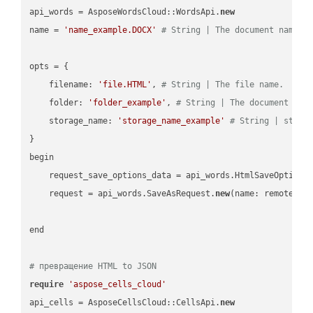
api_words = AsposeWordsCloud::WordsApi.
new
name = 
'name_example.DOCX'
# String | The document name.
opts = { 

    filename: 
'file.HTML'
, 
# String | The file name.
    folder: 
'folder_example'
, 
# String | The document fol
    storage_name: 
'storage_name_example'
# String | stora
}

begin

    request_save_options_data = api_words.HtmlSaveOptions
    request = api_words.SaveAsRequest.
new
(name: remote_nam
end

# превращение HTML to JSON
require
'aspose_cells_cloud'
api_cells = AsposeCellsCloud::CellsApi.
new