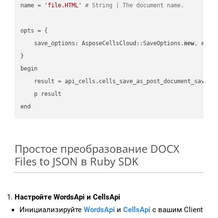
name = 
'file.HTML'
# String | The document name.
opts = { 

    save_options: AsposeCellsCloud::SaveOptions.
new
, 
# Sa
}

begin

    result = api_cells.cells_save_as_post_document_save_a
    p result

Простое преобразование DOCX
Files to JSON в Ruby SDK
Настройте WordsApi и CellsApi
Инициализируйте
WordsApi
и
CellsApi
с вашим Client