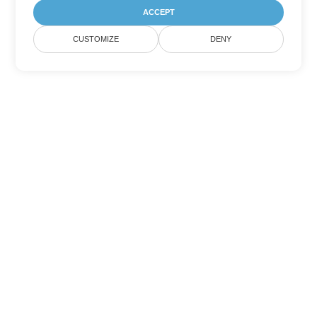
ACCEPT
CUSTOMIZE
DENY
Другие варианты
конвертации Word
Конвертировать DOCX в DOC
DOC:
Microsoft Word Binary Format
Конвертировать DOCX в DOT
DOT:
Microsoft Word Template Files
Конвертировать DOCX в DOCM
DOCM:
Microsoft Word 2007 Marco File