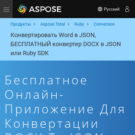
Русский
Toggle navigation
Продукты
Aspose.Total
Ruby
Conversion
Конвертировать Word в JSON,
БЕСПЛАТНЫЙ конвертер DOCX в JSON
или Ruby SDK
Бесплатное
Онлайн-
Приложение Для
Конвертации