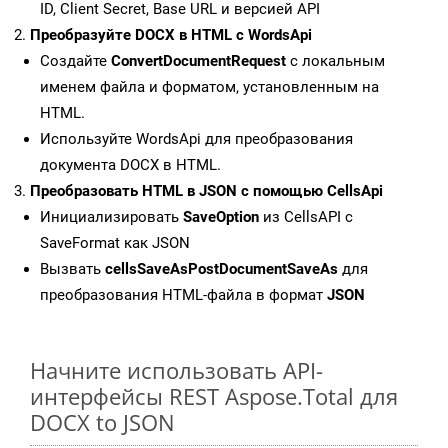
ID, Client Secret, Base URL и версией API
Преобразуйте DOCX в HTML с WordsApi
Создайте
ConvertDocumentRequest
с локальным
именем файла и форматом, установленным на
HTML.
Используйте WordsApi для преобразования
документа DOCX в HTML.
Преобразовать HTML в JSON с помощью CellsApi
Инициализировать
SaveOption
из CellsAPI с
SaveFormat как JSON
Вызвать
cellsSaveAsPostDocumentSaveAs
для
преобразования HTML-файла в формат
JSON
Начните использовать API-
интерфейсы REST Aspose.Total для
DOCX to JSON