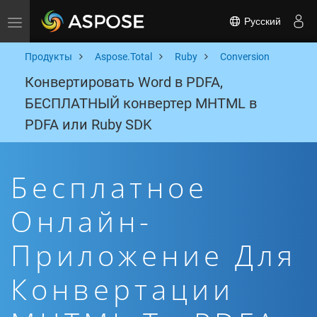
Русский
Toggle navigation
Продукты
Aspose.Total
Ruby
Conversion
Конвертировать Word в PDFA,
БЕСПЛАТНЫЙ конвертер MHTML в
PDFA или Ruby SDK
Бесплатное
Онлайн-
Приложение Для
Конвертации