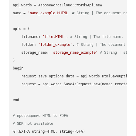
api_words = AsposeWordsCloud::WordsApi.
new
name = 
'name_example.MHTML'
# String | The document name.
opts = { 

    filename: 
'file.HTML'
, 
# String | The file name.
    folder: 
'folder_example'
, 
# String | The document fol
    storage_name: 
'storage_name_example'
# String | stora
}

begin

    request_save_options_data = api_words.HtmlSaveOptions
    request = api_words.SaveAsRequest.
new
(name: remote_nam
end

# превращение HTML to PDFA
# SDK not available
%!(EXTRA 
string
=HTML, 
string
=PDFA)