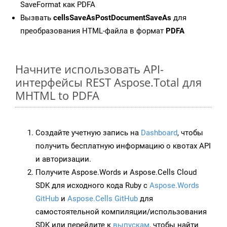
SaveFormat как PDFA
Вызвать
cellsSaveAsPostDocumentSaveAs
для
преобразования HTML-файла в формат
PDFA
Начните использовать API-
интерфейсы REST Aspose.Total для
MHTML to PDFA
Создайте учетную запись на
Dashboard
, чтобы
получить бесплатную информацию о квотах API
и авторизации.
Получите Aspose.Words и Aspose.Cells Cloud
SDK для исходного кода Ruby с
Aspose.Words
GitHub
и
Aspose.Cells GitHub
для
самостоятельной компиляции/использования
SDK или перейдите к
выпускам
, чтобы найти