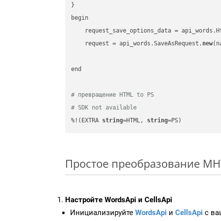
}

begin

    request_save_options_data = api_words.H
    request = api_words.SaveAsRequest.
new
(n
end

# превращение HTML to PS
# SDK not available
%!(EXTRA 
string
=HTML, 
string
=PS)
Простое преобразование MHTM
Настройте WordsApi и CellsApi
Инициализируйте
WordsApi
и
CellsApi
с ваш