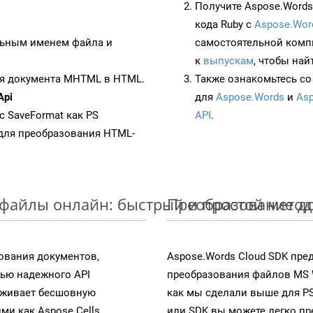
Получите Aspose.Words 
кода Ruby с
Aspose.Wor
ьным именем файла и
самостоятельной комп
к
выпускам
, чтобы най
ия документа MHTML в HTML.
Также ознакомьтесь со
Api
для
Aspose.Words
и
Asp
 с SaveFormat как PS
API
.
для преобразования HTML-
файлы онлайн: быстрый и простой метод
Преобразование д
ования документов,
Aspose.Words Cloud SDK пре
ью надежного API
преобразования файлов MS 
рживает бесшовную
как мы сделали выше для P
ми как Aspose.Cells,
или SDK вы можете легко п