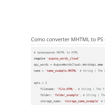
Como converter MHTML to PS e
# превращение MHTML to HTML
require
'aspose_words_cloud'
api_words = AsposeWordsCloud::WordsApi.
new
name = 
'name_example.MHTML'
# String | The 
opts = { 

    filename: 
'file.HTML'
, 
# String | The f
    folder: 
'folder_example'
, 
# String | Th
    storage_name: 
'storage_name_example'
# 