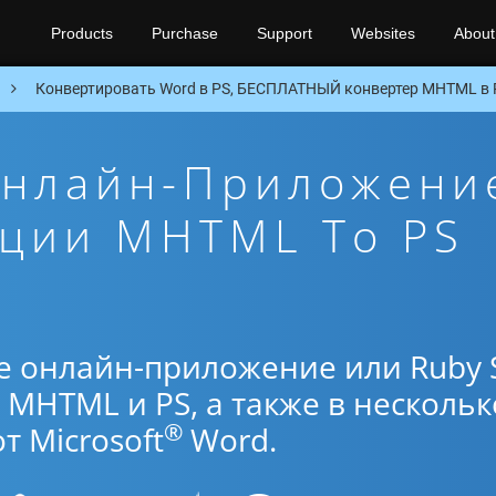
Products
Purchase
Support
Websites
About
Конвертировать Word в PS, БЕСПЛАТНЫЙ конвертер MHTML в 
Онлайн-Приложени
ации MHTML To PS
е онлайн-приложение или Ruby 
MHTML и PS, а также в нескольк
®
 Microsoft
Word.