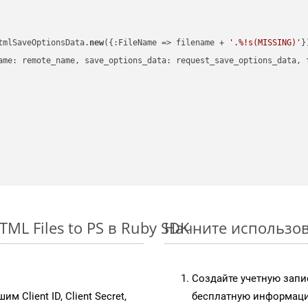
tmlSaveOptionsData.
new
({:FileName => filename + 
'.%!s(MISSING)'
})
ame: remote_name, save_options_data: request_save_options_data, f
L Files to PS в Ruby SDK
Начните использов
Создайте учетную запи
им Client ID, Client Secret,
бесплатную информацию