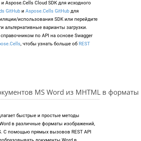
и Aspose.Cells Cloud SDK для исходного
ds GitHub
и
Aspose.Cells GitHub
для
иляции/использования SDK или перейдите
ти альтернативные варианты загрузки.
 справочником по API на основе Swagger
ose.Cells
, чтобы узнать больше об
REST
окументов MS Word из MHTML в форматы
длагает быстрые и простые методы
Word в различные форматы изображений,
S. С помощью прямых вызовов REST API
реобразовывать документы Word в