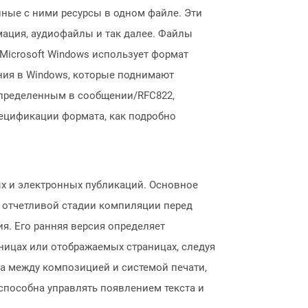
нные с ними ресурсы в одном файле. Эти
имация, аудиофайлы и так далее. Файлы
. Microsoft Windows использует формат
ия в Windows, которые поднимают
пределенным в сообщении/RFC822,
ецификации формата, как подробно
ых и электронных публикаций. Основное
т отчетливой стадии компиляции перед
ия. Его ранняя версия определяет
ницах или отображаемых страницах, следуя
а между композицией и системой печати,
способна управлять появлением текста и