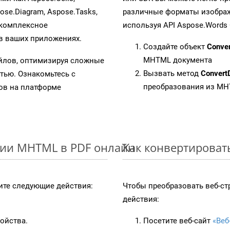
pose.Diagram, Aspose.Tasks,
различные форматы изображен
 комплексное
используя API Aspose.Words 
в ваших приложениях.
Создайте объект
Conve
MHTML документа
айлов, оптимизируя сложные
Вызвать метод
Convert
тью. Ознакомьтесь с
преобразования из M
в на платформе
ции MHTML в PDF онлайн
Как конвертироват
те следующие действия:
Чтобы преобразовать веб-ст
действия:
ойства.
Посетите веб-сайт
«Веб