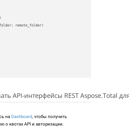


older: remote_folder)   

ать API-интерфейсы REST Aspose.Total дл
сь на
Dashboard
, чтобы получить
 о квотах API и авторизации.