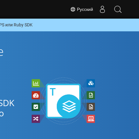
Русский
PS или Ruby SDK
е
SDK
о