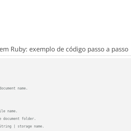
m Ruby: exemplo de código passo a passo
document name.
ile name.
e document folder.
String | storage name.