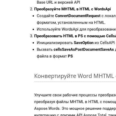
Base URL и версией API
Преобразуйте MHTML в HTML с WordsApi
Создайте
ConvertDocumentRequest
с локал
форматом, установленным на HTML.
Используйте WordsApi для преобразован
Преобразовать HTML в PS с помощью Cells
Инициализировать
SaveOption
из CellsAPI
Вызвать
cellsSaveAsPostDocumentSaveAs
файла в формат
PS
Конвертируйте Word MHTML 
Улучшите свои рабочие процессы преобраз
преобразуя файлы MHTML в HTML с помощ
Aspose.Words. Это мощное решение подде
интеграцию с другими API Aspose.Total, таки