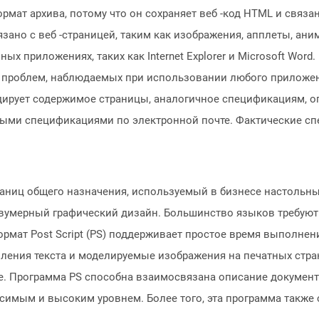
рмат архива, потому что он сохраняет веб -код HTML и связа
язано с веб -страницей, таким как изображения, апплеты, ан
х приложениях, таких как Internet Explorer и Microsoft Word
 проблем, наблюдаемых при использовании любого приложен
ирует содержимое страницы, аналогичное спецификациям, о
ыми спецификациями по электронной почте. Фактические сп
страниц общего назначения, используемый в бизнесе настольн
 двумерный графический дизайн. Большинство языков требую
ормат Post Script (PS) поддерживает простое время выполнен
ления текста и моделируемые изображения на печатных стра
. Программа PS способна взаимосвязана описание документ
имым и высоким уровнем. Более того, эта программа также 