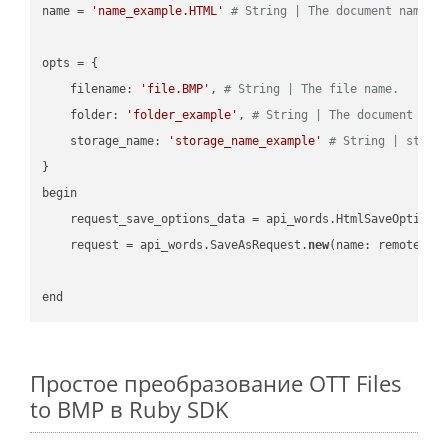
name = 
'name_example.HTML'
# String | The document name.
opts = { 

    filename: 
'file.BMP'
, 
# String | The file name.
    folder: 
'folder_example'
, 
# String | The document fol
    storage_name: 
'storage_name_example'
# String | stora
}

begin

    request_save_options_data = api_words.HtmlSaveOptions
    request = api_words.SaveAsRequest.
new
(name: remote_nam
Простое преобразование OTT Files
to BMP в Ruby SDK