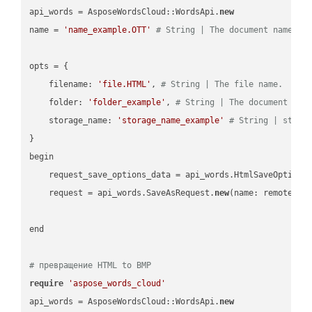
api_words = AsposeWordsCloud::WordsApi.
new
name = 
'name_example.OTT'
# String | The document name.
opts = { 

    filename: 
'file.HTML'
, 
# String | The file name.
    folder: 
'folder_example'
, 
# String | The document fol
    storage_name: 
'storage_name_example'
# String | stora
}

begin

    request_save_options_data = api_words.HtmlSaveOptions
    request = api_words.SaveAsRequest.
new
(name: remote_nam
end

# превращение HTML to BMP
require
'aspose_words_cloud'
api_words = AsposeWordsCloud::WordsApi.
new