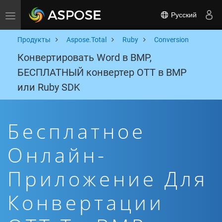
Русский
Toggle navigation
Продукты
Aspose.Total
Ruby
Conversion
Конвертировать Word в BMP,
БЕСПЛАТНЫЙ конвертер OTT в BMP
или Ruby SDK
Бесплатное
Онлайн-
Приложение Для
Конвертации