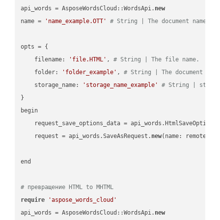
api_words = AsposeWordsCloud::WordsApi.
new
name = 
'name_example.OTT'
# String | The document name.
opts = { 

    filename: 
'file.HTML'
, 
# String | The file name.
    folder: 
'folder_example'
, 
# String | The document fol
    storage_name: 
'storage_name_example'
# String | stora
}

begin

    request_save_options_data = api_words.HtmlSaveOptions
    request = api_words.SaveAsRequest.
new
(name: remote_nam
end

# превращение HTML to MHTML
require
'aspose_words_cloud'
api_words = AsposeWordsCloud::WordsApi.
new