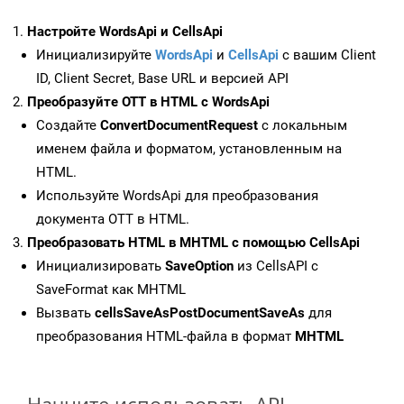
Настройте WordsApi и CellsApi
Инициализируйте
WordsApi
и
CellsApi
с вашим Client
ID, Client Secret, Base URL и версией API
Преобразуйте OTT в HTML с WordsApi
Создайте
ConvertDocumentRequest
с локальным
именем файла и форматом, установленным на
HTML.
Используйте WordsApi для преобразования
документа OTT в HTML.
Преобразовать HTML в MHTML с помощью CellsApi
Инициализировать
SaveOption
из CellsAPI с
SaveFormat как MHTML
Вызвать
cellsSaveAsPostDocumentSaveAs
для
преобразования HTML-файла в формат
MHTML