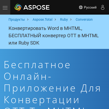
Русский
Toggle navigation
Продукты
Aspose.Total
Ruby
Conversion
Конвертировать Word в MHTML,
БЕСПЛАТНЫЙ конвертер OTT в MHTML
или Ruby SDK
Бесплатное
Онлайн-
Приложение Для
Конвертации