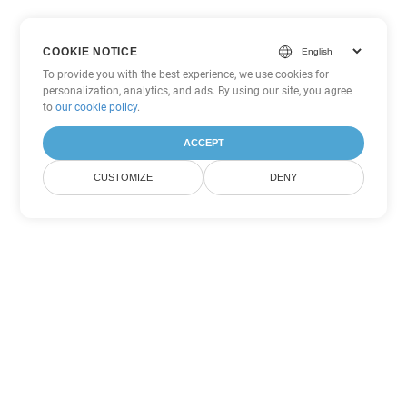
COOKIE NOTICE
To provide you with the best experience, we use cookies for
personalization, analytics, and ads. By using our site, you agree
to
our cookie policy
.
ACCEPT
CUSTOMIZE
DENY
Другие варианты
конвертации Word
Конвертировать OTT в DOC
DOC:
Microsoft Word Binary Format