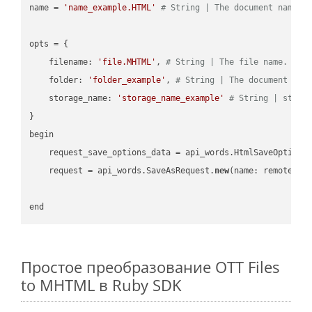
name = 
'name_example.HTML'
# String | The document name.
opts = { 

    filename: 
'file.MHTML'
, 
# String | The file name.
    folder: 
'folder_example'
, 
# String | The document fol
    storage_name: 
'storage_name_example'
# String | stora
}

begin

    request_save_options_data = api_words.HtmlSaveOptions
    request = api_words.SaveAsRequest.
new
(name: remote_nam
Простое преобразование OTT Files
to MHTML в Ruby SDK