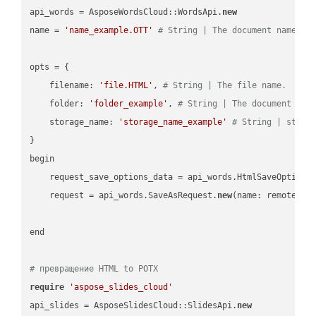
api_words = AsposeWordsCloud::WordsApi.
new
name = 
'name_example.OTT'
# String | The document name.
opts = { 

    filename: 
'file.HTML'
, 
# String | The file name.
    folder: 
'folder_example'
, 
# String | The document fol
    storage_name: 
'storage_name_example'
# String | stora
}

begin

    request_save_options_data = api_words.HtmlSaveOptions
    request = api_words.SaveAsRequest.
new
(name: remote_nam
end

# превращение HTML to POTX
require
'aspose_slides_cloud'
api_slides = AsposeSlidesCloud::SlidesApi.
new