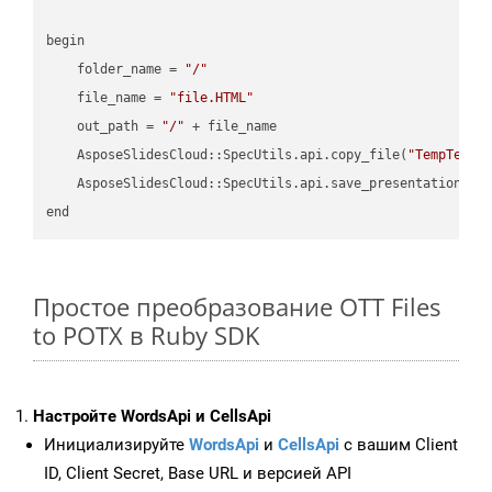
begin

    folder_name = 
"/"
    file_name = 
"file.HTML"
    out_path = 
"/"
 + file_name

    AsposeSlidesCloud::SpecUtils.api.copy_file(
"TempTests
    AsposeSlidesCloud::SpecUtils.api.save_presentation(fi
Простое преобразование OTT Files
to POTX в Ruby SDK
Настройте WordsApi и CellsApi
Инициализируйте
WordsApi
и
CellsApi
с вашим Client
ID, Client Secret, Base URL и версией API