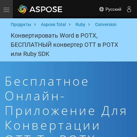
Русский
Toggle navigation
Продукты
Aspose.Total
Ruby
Conversion
Конвертировать Word в POTX,
БЕСПЛАТНЫЙ конвертер OTT в POTX
или Ruby SDK
Бесплатное
Онлайн-
Приложение Для
Конвертации