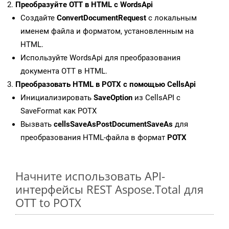
Преобразуйте OTT в HTML с WordsApi
Создайте
ConvertDocumentRequest
с локальным
именем файла и форматом, установленным на
HTML.
Используйте WordsApi для преобразования
документа OTT в HTML.
Преобразовать HTML в POTX с помощью CellsApi
Инициализировать
SaveOption
из CellsAPI с
SaveFormat как POTX
Вызвать
cellsSaveAsPostDocumentSaveAs
для
преобразования HTML-файла в формат
POTX
Начните использовать API-
интерфейсы REST Aspose.Total для
OTT to POTX