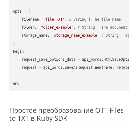
opts = { 

    filename: 
'file.TXT'
, 
# String | The file name.
    folder: 
'folder_example'
, 
# String | The document fol
    storage_name: 
'storage_name_example'
# String | stora
}

begin

    request_save_options_data = api_words.HtmlSaveOptions
    request = api_words.SaveAsRequest.
new
(name: remote_nam
Простое преобразование OTT Files
to TXT в Ruby SDK