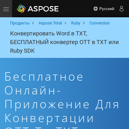
Русский
Toggle navigation
Продукты
Aspose.Total
Ruby
Conversion
Конвертировать Word в TXT,
БЕСПЛАТНЫЙ конвертер OTT в TXT или
Ruby SDK
Бесплатное
Онлайн-
Приложение Для
Конвертации