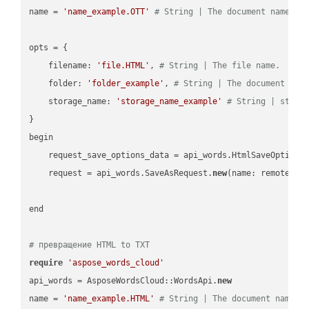
name = 
'name_example.OTT'
# String | The document name.
opts = { 

    filename: 
'file.HTML'
, 
# String | The file name.
    folder: 
'folder_example'
, 
# String | The document fol
    storage_name: 
'storage_name_example'
# String | stora
}

begin

    request_save_options_data = api_words.HtmlSaveOptions
    request = api_words.SaveAsRequest.
new
(name: remote_nam
end

# превращение HTML to TXT
require
'aspose_words_cloud'
api_words = AsposeWordsCloud::WordsApi.
new
name = 
'name_example.HTML'
# String | The document name.