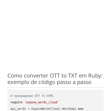
Como converter OTT to TXT em Ruby:
exemplo de código passo a passo
# превращение OTT to HTML
require
'aspose_words_cloud'
api_words = AsposeWordsCloud::WordsApi.
new