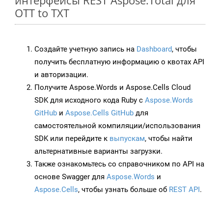
интерфейсы REST Aspose.Total для
OTT to TXT
Создайте учетную запись на
Dashboard
, чтобы
получить бесплатную информацию о квотах API
и авторизации.
Получите Aspose.Words и Aspose.Cells Cloud
SDK для исходного кода Ruby с
Aspose.Words
GitHub
и
Aspose.Cells GitHub
для
самостоятельной компиляции/использования
SDK или перейдите к
выпускам
, чтобы найти
альтернативные варианты загрузки.
Также ознакомьтесь со справочником по API на
основе Swagger для
Aspose.Words
и
Aspose.Cells
, чтобы узнать больше об
REST API
.