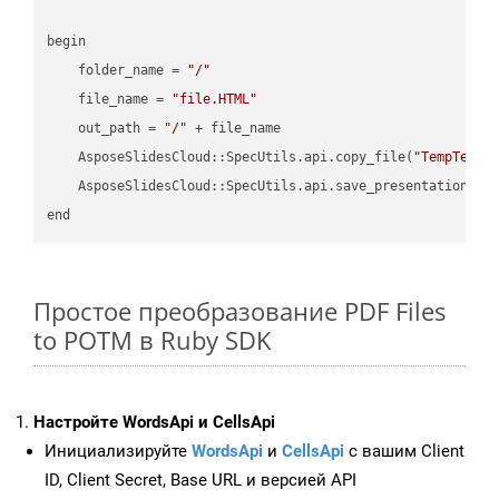
begin

    folder_name = 
"/"
    file_name = 
"file.HTML"
    out_path = 
"/"
 + file_name

    AsposeSlidesCloud::SpecUtils.api.copy_file(
"TempTests
    AsposeSlidesCloud::SpecUtils.api.save_presentation(fi
Простое преобразование PDF Files
to POTM в Ruby SDK
Настройте WordsApi и CellsApi
Инициализируйте
WordsApi
и
CellsApi
с вашим Client
ID, Client Secret, Base URL и версией API