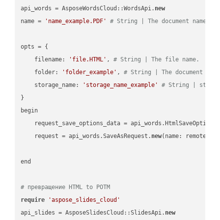
api_words = AsposeWordsCloud::WordsApi.
new
name = 
'name_example.PDF'
# String | The document name.
opts = { 

    filename: 
'file.HTML'
, 
# String | The file name.
    folder: 
'folder_example'
, 
# String | The document fol
    storage_name: 
'storage_name_example'
# String | stora
}

begin

    request_save_options_data = api_words.HtmlSaveOptions
    request = api_words.SaveAsRequest.
new
(name: remote_nam
end

# превращение HTML to POTM
require
'aspose_slides_cloud'
api_slides = AsposeSlidesCloud::SlidesApi.
new