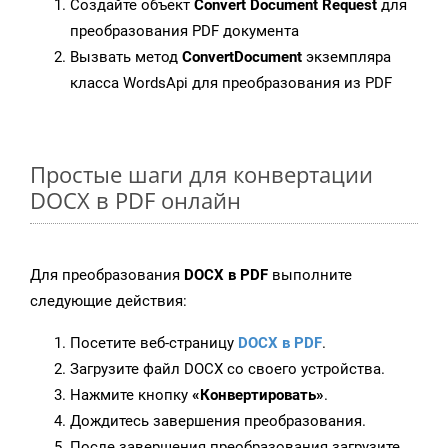
Создайте объект
Convert Document Request
для
преобразования PDF документа
Вызвать метод
ConvertDocument
экземпляра
класса WordsApi для преобразования из PDF
Простые шаги для конвертации
DOCX в PDF онлайн
Для преобразования
DOCX в PDF
выполните
следующие действия:
Посетите веб-страницу
DOCX в PDF
.
Загрузите файл DOCX со своего устройства.
Нажмите кнопку
«Конвертировать»
.
Дождитесь завершения преобразования.
После завершения преобразования загрузите