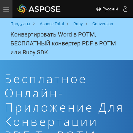
Русский
Toggle navigation
Продукты
Aspose.Total
Ruby
Conversion
Конвертировать Word в POTM,
БЕСПЛАТНЫЙ конвертер PDF в POTM
или Ruby SDK
Бесплатное
Онлайн-
Приложение Для
Конвертации