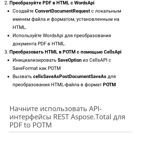
Преобразуйте PDF в HTML с WordsApi
Создайте
ConvertDocumentRequest
с локальным
именем файла и форматом, установленным на
HTML.
Используйте WordsApi для преобразования
документа PDF в HTML.
Преобразовать HTML в POTM с помощью CellsApi
Инициализировать
SaveOption
из CellsAPI с
SaveFormat как POTM
Вызвать
cellsSaveAsPostDocumentSaveAs
для
преобразования HTML-файла в формат
POTM
Начните использовать API-
интерфейсы REST Aspose.Total для
PDF to POTM