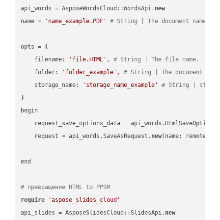
api_words = AsposeWordsCloud::WordsApi.
new
name = 
'name_example.PDF'
# String | The document name.
opts = { 

    filename: 
'file.HTML'
, 
# String | The file name.
    folder: 
'folder_example'
, 
# String | The document fol
    storage_name: 
'storage_name_example'
# String | stora
}

begin

    request_save_options_data = api_words.HtmlSaveOptions
    request = api_words.SaveAsRequest.
new
(name: remote_nam
end

# превращение HTML to PPSM
require
'aspose_slides_cloud'
api_slides = AsposeSlidesCloud::SlidesApi.
new