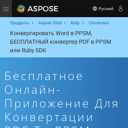
Русский
Toggle navigation
Продукты
Aspose.Total
Ruby
Conversion
Конвертировать Word в PPSM,
БЕСПЛАТНЫЙ конвертер PDF в PPSM
или Ruby SDK
Бесплатное
Онлайн-
Приложение Для
Конвертации