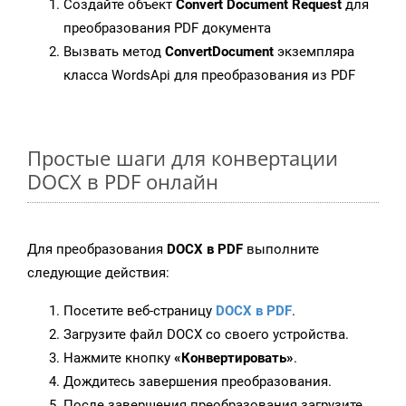
Создайте объект
Convert Document Request
для
преобразования PDF документа
Вызвать метод
ConvertDocument
экземпляра
класса WordsApi для преобразования из PDF
Простые шаги для конвертации
DOCX в PDF онлайн
Для преобразования
DOCX в PDF
выполните
следующие действия:
Посетите веб-страницу
DOCX в PDF
.
Загрузите файл DOCX со своего устройства.
Нажмите кнопку
«Конвертировать»
.
Дождитесь завершения преобразования.
После завершения преобразования загрузите