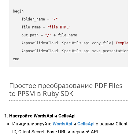
begin

    folder_name = 
"/"
    file_name = 
"file.HTML"
    out_path = 
"/"
 + file_name

    AsposeSlidesCloud::SpecUtils.api.copy_file(
"TempTests
    AsposeSlidesCloud::SpecUtils.api.save_presentation(fi
Простое преобразование PDF Files
to PPSM в Ruby SDK
Настройте WordsApi и CellsApi
Инициализируйте
WordsApi
и
CellsApi
с вашим Client
ID, Client Secret, Base URL и версией API