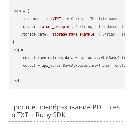
opts = { 

    filename: 
'file.TXT'
, 
# String | The file name.
    folder: 
'folder_example'
, 
# String | The document fol
    storage_name: 
'storage_name_example'
# String | stora
}

begin

    request_save_options_data = api_words.HtmlSaveOptions
    request = api_words.SaveAsRequest.
new
(name: remote_nam
Простое преобразование PDF Files
to TXT в Ruby SDK