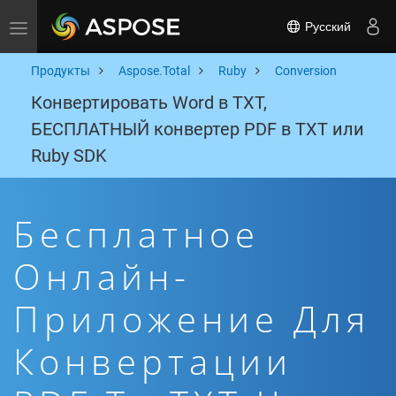
Русский
Toggle navigation
Продукты
Aspose.Total
Ruby
Conversion
Конвертировать Word в TXT,
БЕСПЛАТНЫЙ конвертер PDF в TXT или
Ruby SDK
Бесплатное
Онлайн-
Приложение Для
Конвертации