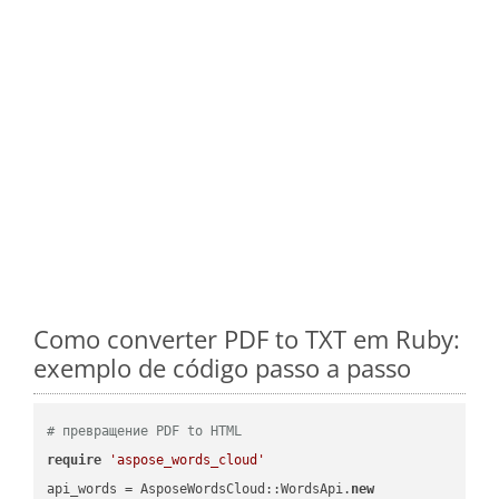
Como converter PDF to TXT em Ruby:
exemplo de código passo a passo
# превращение PDF to HTML
require
'aspose_words_cloud'
api_words = AsposeWordsCloud::WordsApi.
new