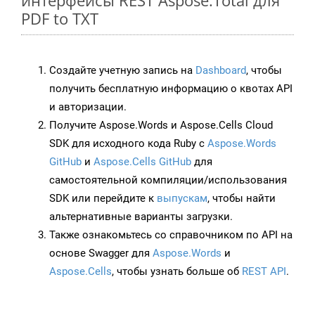
интерфейсы REST Aspose.Total для
PDF to TXT
Создайте учетную запись на
Dashboard
, чтобы
получить бесплатную информацию о квотах API
и авторизации.
Получите Aspose.Words и Aspose.Cells Cloud
SDK для исходного кода Ruby с
Aspose.Words
GitHub
и
Aspose.Cells GitHub
для
самостоятельной компиляции/использования
SDK или перейдите к
выпускам
, чтобы найти
альтернативные варианты загрузки.
Также ознакомьтесь со справочником по API на
основе Swagger для
Aspose.Words
и
Aspose.Cells
, чтобы узнать больше об
REST API
.