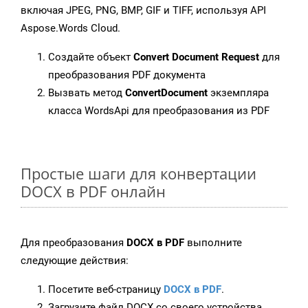
включая JPEG, PNG, BMP, GIF и TIFF, используя API
Aspose.Words Cloud.
Создайте объект
Convert Document Request
для
преобразования PDF документа
Вызвать метод
ConvertDocument
экземпляра
класса WordsApi для преобразования из PDF
Простые шаги для конвертации
DOCX в PDF онлайн
Для преобразования
DOCX в PDF
выполните
следующие действия:
Посетите веб-страницу
DOCX в PDF
.
Загрузите файл DOCX со своего устройства.