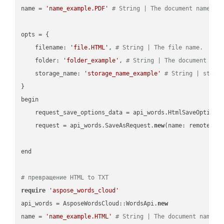
name = 
'name_example.PDF'
# String | The document name.
opts = { 

    filename: 
'file.HTML'
, 
# String | The file name.
    folder: 
'folder_example'
, 
# String | The document fol
    storage_name: 
'storage_name_example'
# String | stora
}

begin

    request_save_options_data = api_words.HtmlSaveOptions
    request = api_words.SaveAsRequest.
new
(name: remote_nam
end

# превращение HTML to TXT
require
'aspose_words_cloud'
api_words = AsposeWordsCloud::WordsApi.
new
name = 
'name_example.HTML'
# String | The document name.