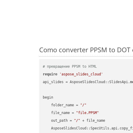
Como converter PPSM to DOT e
# превращение PPSM to HTML
require
'aspose_slides_cloud'
api_slides = AsposeSlidesCloud::SlidesApi.
n
begin

    folder_name = 
"/"
    file_name = 
"file.PPSM"
    out_path = 
"/"
 + file_name

    AsposeSlidesCloud::SpecUtils.api.copy_f