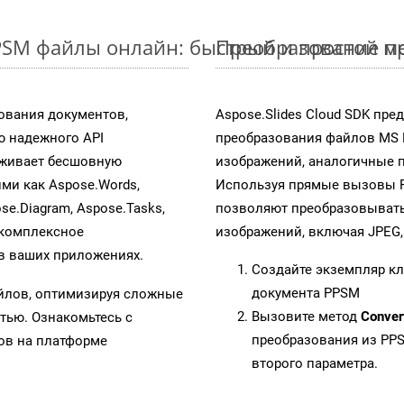
PSM файлы онлайн: быстрый и простой м
Преобразование пр
ования документов,
Aspose.Slides Cloud SDK пр
 надежного API
преобразования файлов MS 
рживает бесшовную
изображений, аналогичные п
ими как Aspose.Words,
Используя прямые вызовы RES
ose.Diagram, Aspose.Tasks,
позволяют преобразовывать
 комплексное
изображений, включая JPEG, P
в ваших приложениях.
Создайте экземпляр к
документа PPSM
айлов, оптимизируя сложные
Вызовите метод
Conver
тью. Ознакомьтесь с
преобразования из PP
в на платформе
второго параметра.