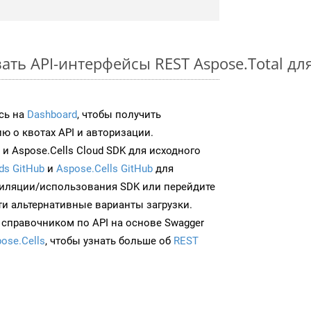
ать API-интерфейсы REST Aspose.Total дл
сь на
Dashboard
, чтобы получить
 о квотах API и авторизации.
и Aspose.Cells Cloud SDK для исходного
ds GitHub
и
Aspose.Cells GitHub
для
иляции/использования SDK или перейдите
ти альтернативные варианты загрузки.
 справочником по API на основе Swagger
ose.Cells
, чтобы узнать больше об
REST