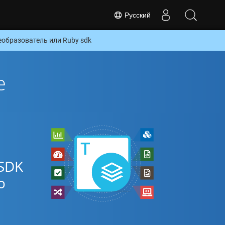
Русский
образователь или Ruby sdk
е
SDK
о