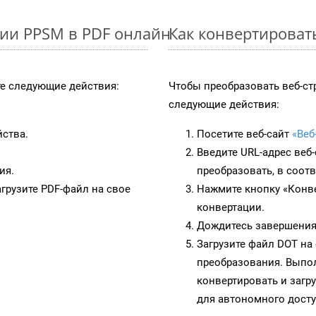
ии PPSM в PDF онлайн
Как конвертироват
е следующие действия:
Чтобы преобразовать веб-ст
следующие действия:
йства.
Посетите веб-сайт
«Веб
Введите URL-адрес веб
ия.
преобразовать, в соот
грузите PDF-файл на свое
Нажмите кнопку «Конве
конвертации.
Дождитесь завершения
Загрузите файл DOT на
преобразования. Выпол
конвертировать и загр
для автономного досту