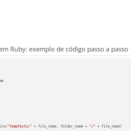
m Ruby: exemplo de código passo a passo
ew
ile(
"TempTests/"
 + file_name, folder_name + 
"/"
 + file_name)
