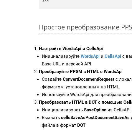
Простое преобразование PPSM
Настройте WordsApi и CellsApi
Инициализируйте
WordsApi
и
CellsApi
с ваш
Base URL и версией API
Преобразуйте PPSM в HTML с WordsApi
Создайте
ConvertDocumentRequest
с локал
форматом, установленным на HTML.
Используйте WordsApi для преобразовани
Преобразовать HTML в DOT с помощью Cell
Инициализировать
SaveOption
из CellsAPI
Вызвать
cellsSaveAsPostDocumentSaveAs
файла в формат
DOT