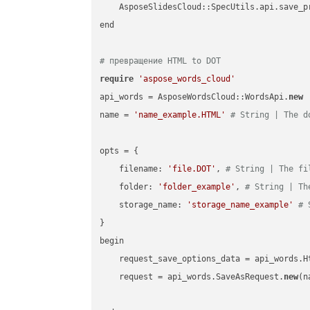
    AsposeSlidesCloud::SpecUtils.api.save_p
end

# превращение HTML to DOT
require
'aspose_words_cloud'
api_words = AsposeWordsCloud::WordsApi.
new
name = 
'name_example.HTML'
# String | The d
opts = { 

    filename: 
'file.DOT'
, 
# String | The fi
    folder: 
'folder_example'
, 
# String | Th
    storage_name: 
'storage_name_example'
# 
}

begin

    request_save_options_data = api_words.H
    request = api_words.SaveAsRequest.
new
(n