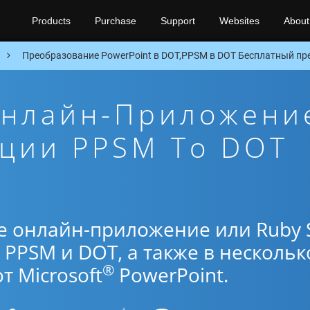
Products
Purchase
Support
Websites
About
Преобразование PowerPoint в DOT,PPSM в DOT Бесплатный пре
Онлайн-Приложени
ации PPSM To DOT
е онлайн-приложение или Ruby 
PPSM и DOT, а также в нескольк
®
 Microsoft
PowerPoint.