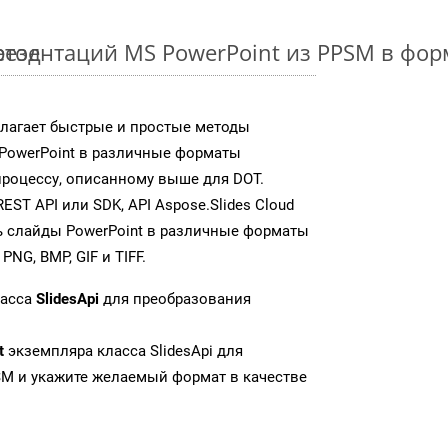
етод
езентаций MS PowerPoint из PPSM в фо
едлагает быстрые и простые методы
PowerPoint в различные форматы
роцессу, описанному выше для DOT.
T API или SDK, API Aspose.Slides Cloud
 слайды PowerPoint в различные форматы
NG, BMP, GIF и TIFF.
ласса
SlidesApi
для преобразования
t
экземпляра класса SlidesApi для
SM и укажите желаемый формат в качестве