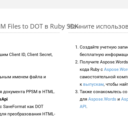
 Files to DOT в Ruby SDK
Начните использов
Создайте учетную запи
им Client ID, Client Secret,
бесплатную информацию
Получите Aspose.Words 
кода Ruby с
Aspose.Wor
ьным именем файла и
самостоятельной комп
к
выпускам
, чтобы най
я документа PPSM в HTML.
Также ознакомьтесь со
sApi
для
Aspose.Words
и
Asp
 с SaveFormat как DOT
API
.
для преобразования HTML-