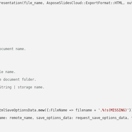
resentation(file_name, AsposeSlidesCloud::ExportFormat::HTML, ou
ocument name.
le name.
e document folder.
String | storage name.
tmlSaveOptionsData.
new
({:FileName => filename + 
'.%!s(MISSING)'
})
ame: remote_name, save_options_data: request_save_options_data, f