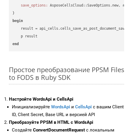
save_options:
 AsposeCellsCloud::SaveOptions.new, 
# Sa
begin
    result = api_cells.cells_save_as_post_document_save_a
end
Простое преобразование PPSM Files
to FODS в Ruby SDK
Настройте WordsApi и CellsApi
Инициализируйте
WordsApi
и
CellsApi
с вашим Client
ID, Client Secret, Base URL и версией API
Преобразуйте PPSM в HTML с WordsApi
Создайте
ConvertDocumentRequest
с локальным