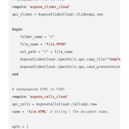
require
'aspose_slides_cloud'
api_slides = AsposeSlidesCloud::SlidesApi.new

begin
    folder_name = 
"/"
    file_name = 
"file.PPSM"
    out_path = 
"/"
 + file_name

    AsposeSlidesCloud::SpecUtils.api.copy_file(
"TempTests
    AsposeSlidesCloud::SpecUtils.api.save_presentation(fi
end
# превращение HTML to FODS
require
'aspose_cells_cloud'
api_cells = AsposeCellsCloud::CellsApi.new

name = 
'file.HTML'
# String | The document name.
opts = { 
