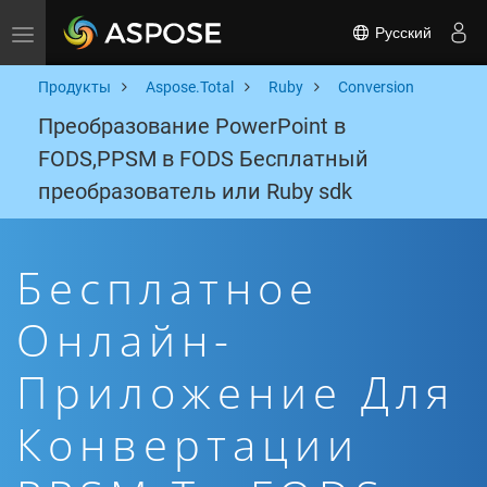
Русский
Toggle navigation
Продукты
Aspose.Total
Ruby
Conversion
Преобразование PowerPoint в
FODS,PPSM в FODS Бесплатный
преобразователь или Ruby sdk
Бесплатное
Онлайн-
Приложение Для
Конвертации