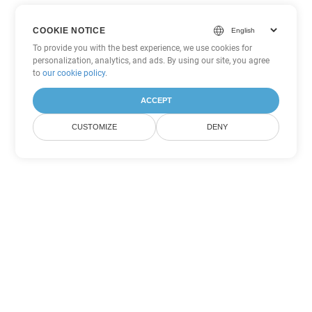
COOKIE NOTICE
To provide you with the best experience, we use cookies for
personalization, analytics, and ads. By using our site, you agree
to
our cookie policy
.
ACCEPT
CUSTOMIZE
DENY
Другие варианты
конвертации PowerPoint
Конвертировать PPSM в DOC
DOC:
Microsoft Word Binary Format
Конвертировать PPSM в DOT