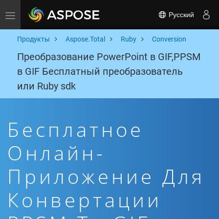
Русский
Toggle navigation
Продукты
Aspose.Total
Ruby
Conversion
Преобразование PowerPoint в GIF,PPSM
в GIF Бесплатный преобразователь
или Ruby sdk
Бесплатное
Онлайн-
Приложение Для
Конвертации