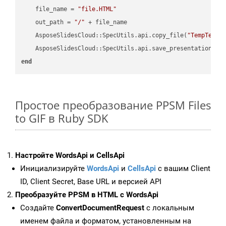
    file_name = 
"file.HTML"
    out_path = 
"/"
 + file_name

    AsposeSlidesCloud::SpecUtils.api.copy_file(
"TempTests
    AsposeSlidesCloud::SpecUtils.api.save_presentation(fi
end
Простое преобразование PPSM Files
to GIF в Ruby SDK
Настройте WordsApi и CellsApi
Инициализируйте
WordsApi
и
CellsApi
с вашим Client
ID, Client Secret, Base URL и версией API
Преобразуйте PPSM в HTML с WordsApi
Создайте
ConvertDocumentRequest
с локальным
именем файла и форматом, установленным на