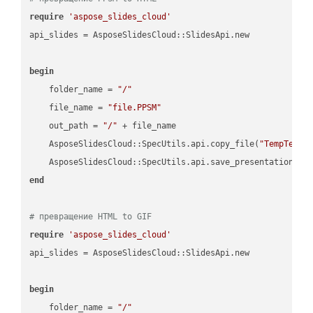
require
'aspose_slides_cloud'
api_slides = AsposeSlidesCloud::SlidesApi.new

begin
    folder_name = 
"/"
    file_name = 
"file.PPSM"
    out_path = 
"/"
 + file_name

    AsposeSlidesCloud::SpecUtils.api.copy_file(
"TempTests
    AsposeSlidesCloud::SpecUtils.api.save_presentation(fi
end
# превращение HTML to GIF
require
'aspose_slides_cloud'
api_slides = AsposeSlidesCloud::SlidesApi.new

begin
    folder_name = 
"/"