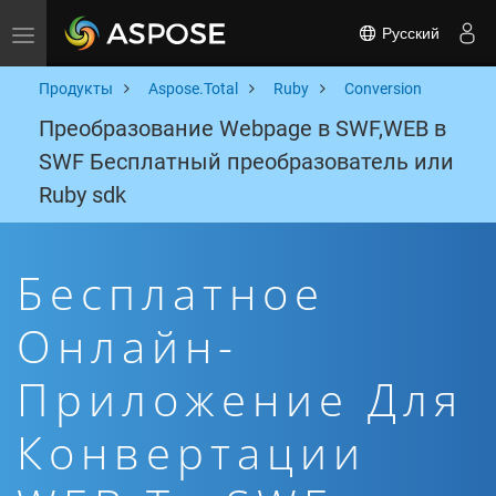
Русский
Toggle navigation
Продукты
Aspose.Total
Ruby
Conversion
Преобразование Webpage в SWF,WEB в
SWF Бесплатный преобразователь или
Ruby sdk
Бесплатное
Онлайн-
Приложение Для
Конвертации