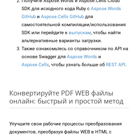
Получите Aspose.Words и Aspose.Cells Cloud
SDK для исходного кода Ruby с
Aspose.Words
GitHub
и
Aspose.Cells GitHub
для
самостоятельной компиляции/использования
SDK или перейдите к
выпускам
, чтобы найти
альтернативные варианты загрузки.
Также ознакомьтесь со справочником по API на
основе Swagger для
Aspose.Words
и
Aspose.Cells
, чтобы узнать больше об
REST API
.
Конвертируйте PDF WEB файлы
онлайн: быстрый и простой метод
Улучшите свои рабочие процессы преобразования
документов, преобразуя файлы WEB в HTML с