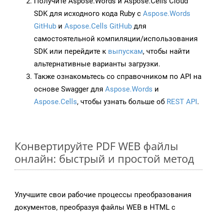
Получите Aspose.Words и Aspose.Cells Cloud
SDK для исходного кода Ruby с
Aspose.Words
GitHub
и
Aspose.Cells GitHub
для
самостоятельной компиляции/использования
SDK или перейдите к
выпускам
, чтобы найти
альтернативные варианты загрузки.
Также ознакомьтесь со справочником по API на
основе Swagger для
Aspose.Words
и
Aspose.Cells
, чтобы узнать больше об
REST API
.
Конвертируйте PDF WEB файлы
онлайн: быстрый и простой метод
Улучшите свои рабочие процессы преобразования
документов, преобразуя файлы WEB в HTML с