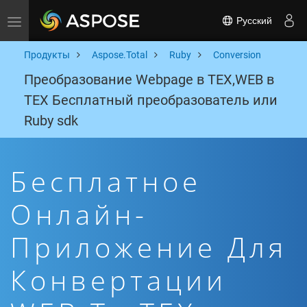
Русский
Toggle navigation
Продукты
Aspose.Total
Ruby
Conversion
Преобразование Webpage в TEX,WEB в
TEX Бесплатный преобразователь или
Ruby sdk
Бесплатное
Онлайн-
Приложение Для
Конвертации