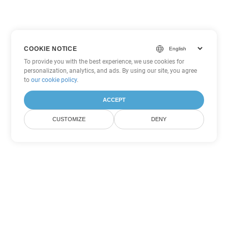
COOKIE NOTICE
To provide you with the best experience, we use cookies for
personalization, analytics, and ads. By using our site, you agree
to
our cookie policy
.
ACCEPT
CUSTOMIZE
DENY
Другие варианты
конвертации PDF
Конвертировать WEB в DOC
DOC:
Microsoft Word Binary Format