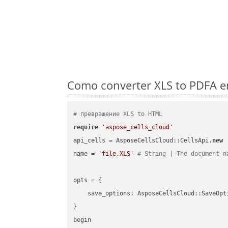
Como converter XLS to PDFA e
# превращение XLS to HTML
require
'aspose_cells_cloud'
api_cells = AsposeCellsCloud::CellsApi.
new
name = 
'file.XLS'
# String | The document n
opts = { 

    save_options: AsposeCellsCloud::SaveOpt
}

begin
