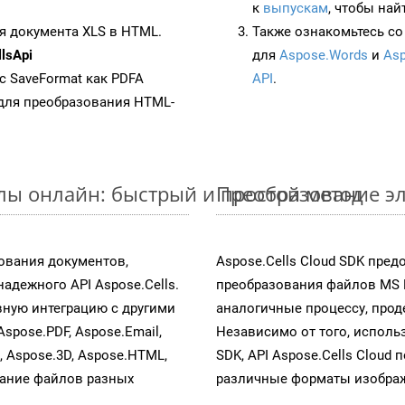
к
выпускам
, чтобы най
я документа XLS в HTML.
Также ознакомьтесь со
lsApi
для
Aspose.Words
и
Asp
 с SaveFormat как PDFA
API
.
для преобразования HTML-
йлы онлайн: быстрый и простой метод
Преобразование эл
ования документов,
Aspose.Cells Cloud SDK пре
адежного API Aspose.Cells.
преобразования файлов MS 
ную интеграцию с другими
аналогичные процессу, про
Aspose.PDF, Aspose.Email,
Независимо от того, исполь
s, Aspose.3D, Aspose.HTML,
SDK, API Aspose.Cells Cloud
вание файлов разных
различные форматы изображен