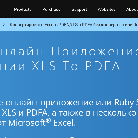
Products
Purchase
Support
Websites
About
Конвертировать Excel в PDFA,XLS в PDFA без конвертера или R
Онлайн-Приложени
ции XLS To PDFA
е онлайн-приложение или Ruby 
XLS и PDFA, а также в несколько
®
 Microsoft
Excel.