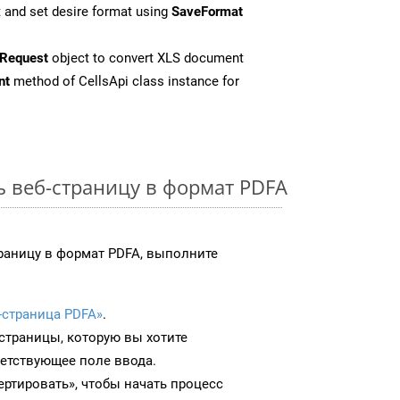
 and set desire format using
SaveFormat
Request
object to convert XLS document
nt
method of CellsApi class instance for
ь веб-страницу в формат PDFA
раницу в формат PDFA, выполните
-страница PDFA»
.
-страницы, которую вы хотите
ветствующее поле ввода.
ртировать», чтобы начать процесс