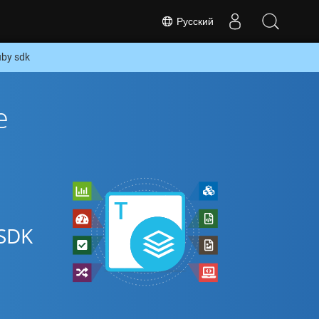
Русский
uby sdk
е
SDK