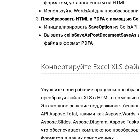
форматом, установленным на HTML.
Используйте WordsApi для преобразовани
Преобразовать HTML в PDFA с помощью Cel
Инициализировать
SaveOption
из CellsAPI
Вызвать
cellsSaveAsPostDocumentSaveAs
файла в формат
PDFA
Конвертируйте Excel XLS фа
Улучшите свои рабочие процессы преобраз
преобразуя файлы XLS в HTML с помощью н
Это мощное решение поддерживает бесшов
API Aspose.Total, такими как Aspose.Words, 
Aspose.Slides, Aspose.Diagram, Aspose.Task
что обеспечивает комплексное преобразо
форматов в ваших приложениях.