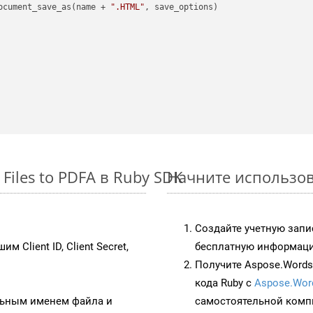
ocument_save_as(name + 
".HTML"
, save_options)

Files to PDFA в Ruby SDK
Начните использова
Создайте учетную запи
им Client ID, Client Secret,
бесплатную информацию
Получите Aspose.Words 
кода Ruby с
Aspose.Wor
ьным именем файла и
самостоятельной комп