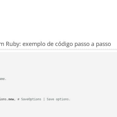
m Ruby: exemplo de código passo a passo
ame.
ions.
new
, 
# SaveOptions | Save options.