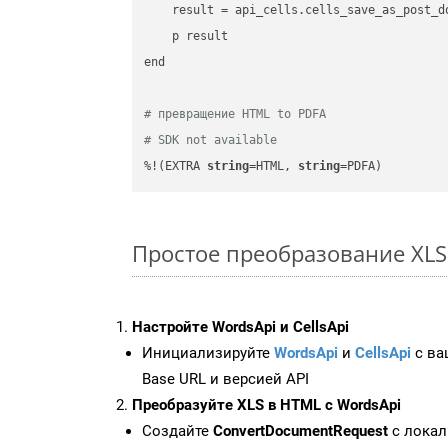
    result = api_cells.cells_save_as_post_d
    p result

end

# превращение HTML to PDFA
# SDK not available
%!(EXTRA 
string
=HTML, 
string
=PDFA)
Простое преобразование XLS 
Настройте WordsApi и CellsApi
Инициализируйте
WordsApi
и
CellsApi
с ваш
Base URL и версией API
Преобразуйте XLS в HTML с WordsApi
Создайте
ConvertDocumentRequest
с локал