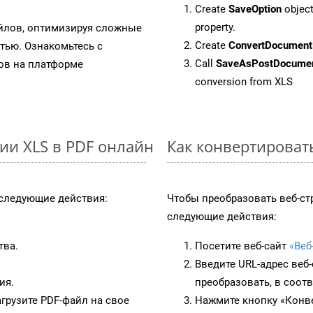
Create
SaveOption
object
property.
айлов, оптимизируя сложные
Create
ConvertDocument
тью. Ознакомьтесь с
Call
SaveAsPostDocume
в на платформе
conversion from XLS
ии XLS в PDF онлайн
Как конвертироват
следующие действия:
Чтобы преобразовать веб-ст
следующие действия:
тва.
Посетите веб-сайт
«Веб
Введите URL-адрес веб
ия.
преобразовать, в соот
грузите PDF-файл на свое
Нажмите кнопку «Конве