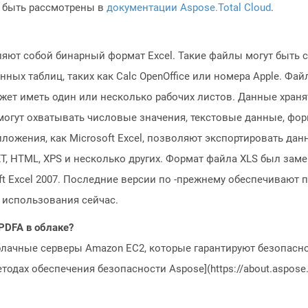
 быть рассмотрены в
документации Aspose.Total Cloud
.
ют собой бинарный формат Excel. Такие файлы могут быть со
х таблиц, таких как Calc OpenOffice или номера Apple. Файл
может иметь один или несколько рабочих листов. Данные хран
 могут охватывать числовые значения, текстовые данные, фо
ложения, как Microsoft Excel, позволяют экспортировать да
TXT, HTML, XPS и несколько других. Формат файла XLS был за
ft Excel 2007. Последние версии по -прежнему обеспечивают 
 использования сейчас.
PDFA в облаке?
блачные серверы Amazon EC2, которые гарантируют безопасно
одах обеспечения безопасности Aspose](https://about.aspose.c