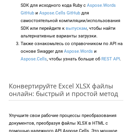
SDK для исходного кода Ruby с
Aspose.Words
GitHub
и
Aspose.Cells GitHub
для
самостоятельной компиляции/использования
SDK или перейдите к
выпускам
, чтобы найти
альтернативные варианты загрузки.
Также ознакомьтесь со справочником по API на
основе Swagger для
Aspose.Words
и
Aspose.Cells
, чтобы узнать больше об
REST API
.
Конвертируйте Excel XLSX файлы
онлайн: быстрый и простой метод
Улучшите свои рабочие процессы преобразования
документов, преобразуя файлы XLSX в HTML с
помощью надежного API Aspose.Cells. Это мощное