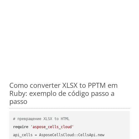
Como converter XLSX to PPTM em
Ruby: exemplo de código passo a
passo
# превращение XLSX to HTML
require
'aspose_cells_cloud'
api_cells = AsposeCellsCloud::CellsApi.new
