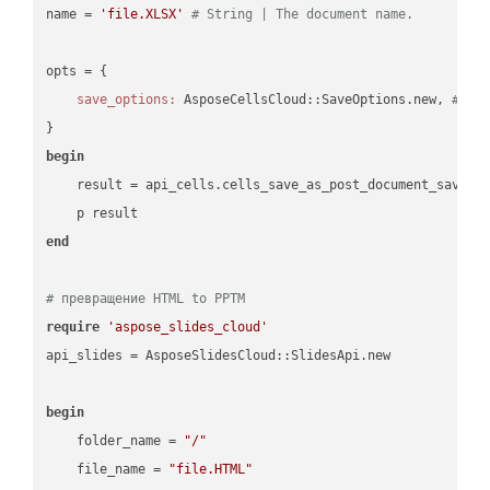
name = 
'file.XLSX'
# String | The document name.
opts = { 

save_options:
 AsposeCellsCloud::SaveOptions.new, 
# Sa
begin
    result = api_cells.cells_save_as_post_document_save_a
end
# превращение HTML to PPTM
require
'aspose_slides_cloud'
api_slides = AsposeSlidesCloud::SlidesApi.new

begin
    folder_name = 
"/"
    file_name = 
"file.HTML"