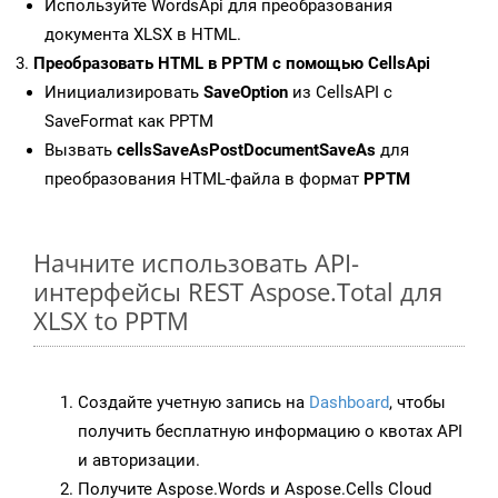
Используйте WordsApi для преобразования
документа XLSX в HTML.
Преобразовать HTML в PPTM с помощью CellsApi
Инициализировать
SaveOption
из CellsAPI с
SaveFormat как PPTM
Вызвать
cellsSaveAsPostDocumentSaveAs
для
преобразования HTML-файла в формат
PPTM
Начните использовать API-
интерфейсы REST Aspose.Total для
XLSX to PPTM
Создайте учетную запись на
Dashboard
, чтобы
получить бесплатную информацию о квотах API
и авторизации.
Получите Aspose.Words и Aspose.Cells Cloud