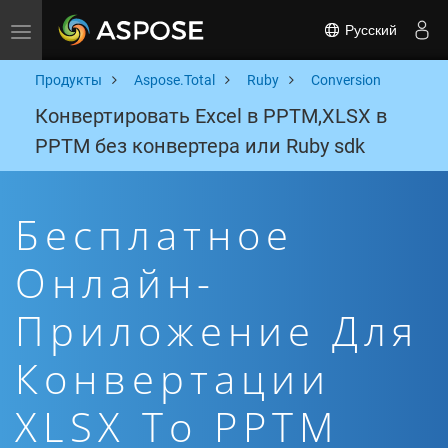
Русский
Toggle navigation
Продукты
Aspose.Total
Ruby
Conversion
Конвертировать Excel в PPTM,XLSX в
PPTM без конвертера или Ruby sdk
Бесплатное
Онлайн-
Приложение Для
Конвертации
XLSX To PPTM