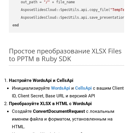
    out_path = 
"/"
 + file_name

    AsposeSlidesCloud::SpecUtils.api.copy_file(
"TempTests
    AsposeSlidesCloud::SpecUtils.api.save_presentation(fi
end
Простое преобразование XLSX Files
to PPTM в Ruby SDK
Настройте WordsApi и CellsApi
Инициализируйте
WordsApi
и
CellsApi
с вашим Client
ID, Client Secret, Base URL и версией API
Преобразуйте XLSX в HTML с WordsApi
Создайте
ConvertDocumentRequest
с локальным
именем файла и форматом, установленным на
HTML.