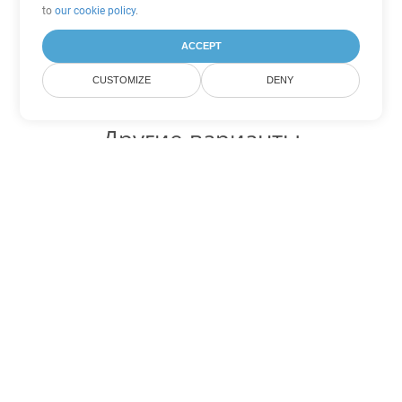
to
our cookie policy
.
ACCEPT
CUSTOMIZE
DENY
Другие варианты
конвертации Excel
Конвертировать XLSX в DOC
DOC:
Microsoft Word Binary Format
Конвертировать XLSX в DOT
DOT:
Microsoft Word Template Files
Конвертировать XLSX в DOCX
DOCX:
Office 2007+ Word Document