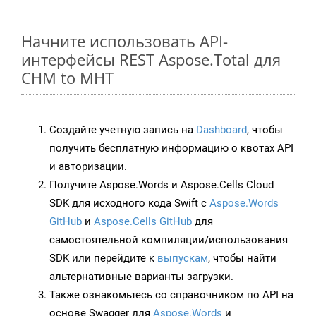
Начните использовать API-
интерфейсы REST Aspose.Total для
CHM to MHT
Создайте учетную запись на
Dashboard
, чтобы
получить бесплатную информацию о квотах API
и авторизации.
Получите Aspose.Words и Aspose.Cells Cloud
SDK для исходного кода Swift с
Aspose.Words
GitHub
и
Aspose.Cells GitHub
для
самостоятельной компиляции/использования
SDK или перейдите к
выпускам
, чтобы найти
альтернативные варианты загрузки.
Также ознакомьтесь со справочником по API на
основе Swagger для
Aspose.Words
и