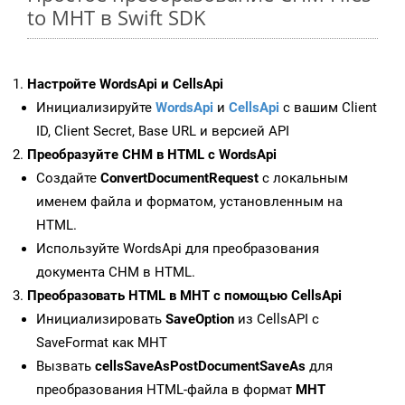
to MHT в Swift SDK
Настройте WordsApi и CellsApi
Инициализируйте
WordsApi
и
CellsApi
с вашим Client
ID, Client Secret, Base URL и версией API
Преобразуйте CHM в HTML с WordsApi
Создайте
ConvertDocumentRequest
с локальным
именем файла и форматом, установленным на
HTML.
Используйте WordsApi для преобразования
документа CHM в HTML.
Преобразовать HTML в MHT с помощью CellsApi
Инициализировать
SaveOption
из CellsAPI с
SaveFormat как MHT
Вызвать
cellsSaveAsPostDocumentSaveAs
для
преобразования HTML-файла в формат
MHT