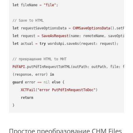
let
 fileName 
=
"file"
;

// Save to HTML
let
 requestSaveOptionsData 
=
CHMSaveOptionsData
().setFile
let
 request 
=
SaveAsRequest
(name: remoteName, saveOptions
let
 actual 
=
try
 wordsApi.saveAs(request: request);

// превращение HTML to MHT
PdfAPI
.putPdfInRequestToHTML(outPath: outPath, file: file
(response, error) 
in
guard
 error 
==
nil
else
 {

XCTFail
(
"error PutPdfInRequestToDoc"
)

return
Простое преобразование CHM Files