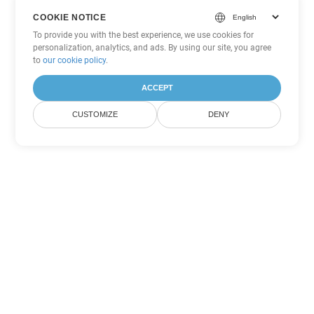
COOKIE NOTICE
To provide you with the best experience, we use cookies for
personalization, analytics, and ads. By using our site, you agree
to
our cookie policy
.
ACCEPT
CUSTOMIZE
DENY
Другие варианты
конвертации Word
Конвертировать CHM в DOC
DOC:
Microsoft Word Binary Format
Конвертировать CHM в DOT