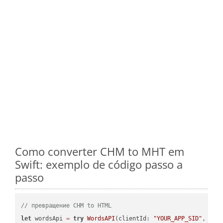
Como converter CHM to MHT em
Swift: exemplo de código passo a
passo
// превращение CHM to HTML
let
 wordsApi 
=
try
WordsAPI
(clientId: 
"YOUR_APP_SID"
, cli