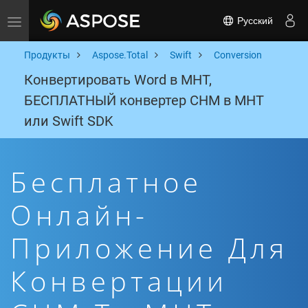
Русский
Toggle navigation
Продукты
Aspose.Total
Swift
Conversion
Конвертировать Word в MHT,
БЕСПЛАТНЫЙ конвертер CHM в MHT
или Swift SDK
Бесплатное
Онлайн-
Приложение Для
Конвертации