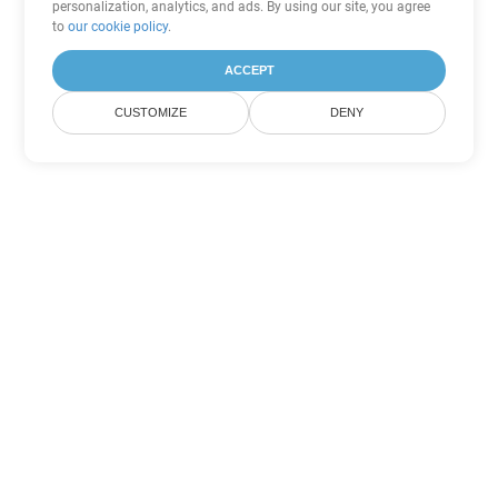
personalization, analytics, and ads. By using our site, you agree
to
our cookie policy
.
ACCEPT
CUSTOMIZE
DENY
Другие варианты
конвертации Word
Конвертировать DOCX в DOC
DOC:
Microsoft Word Binary Format
Конвертировать DOCX в DOT
DOT:
Microsoft Word Template Files
Конвертировать DOCX в DOCM