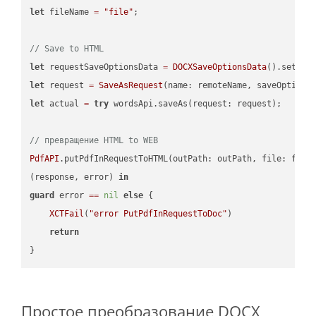
let
 fileName 
=
"file"
;

// Save to HTML
let
 requestSaveOptionsData 
=
DOCXSaveOptionsData
().setFil
let
 request 
=
SaveAsRequest
(name: remoteName, saveOptions
let
 actual 
=
try
 wordsApi.saveAs(request: request);

// превращение HTML to WEB
PdfAPI
.putPdfInRequestToHTML(outPath: outPath, file: file
(response, error) 
in
guard
 error 
==
nil
else
 {

XCTFail
(
"error PutPdfInRequestToDoc"
)

return
Простое преобразование DOCX