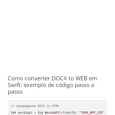
Como converter DOCX to WEB em
Swift: exemplo de código passo a
passo
// превращение DOCX to HTML
let
 wordsApi 
=
try
WordsAPI
(clientId: 
"YOUR_APP_SID"
, cli