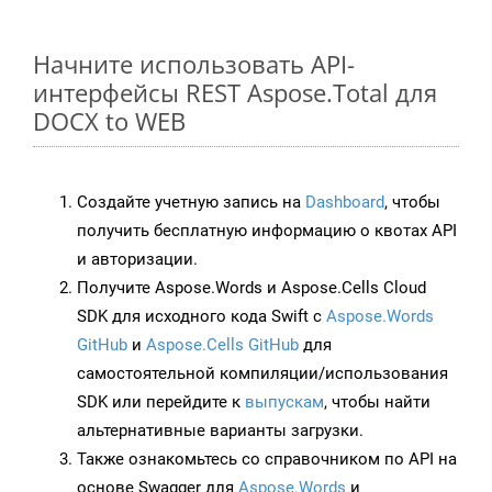
Начните использовать API-
интерфейсы REST Aspose.Total для
DOCX to WEB
Создайте учетную запись на
Dashboard
, чтобы
получить бесплатную информацию о квотах API
и авторизации.
Получите Aspose.Words и Aspose.Cells Cloud
SDK для исходного кода Swift с
Aspose.Words
GitHub
и
Aspose.Cells GitHub
для
самостоятельной компиляции/использования
SDK или перейдите к
выпускам
, чтобы найти
альтернативные варианты загрузки.
Также ознакомьтесь со справочником по API на
основе Swagger для
Aspose.Words
и