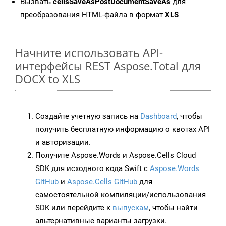
Вызвать
cellsSaveAsPostDocumentSaveAs
для
преобразования HTML-файла в формат
XLS
Начните использовать API-
интерфейсы REST Aspose.Total для
DOCX to XLS
Создайте учетную запись на
Dashboard
, чтобы
получить бесплатную информацию о квотах API
и авторизации.
Получите Aspose.Words и Aspose.Cells Cloud
SDK для исходного кода Swift с
Aspose.Words
GitHub
и
Aspose.Cells GitHub
для
самостоятельной компиляции/использования
SDK или перейдите к
выпускам
, чтобы найти
альтернативные варианты загрузки.