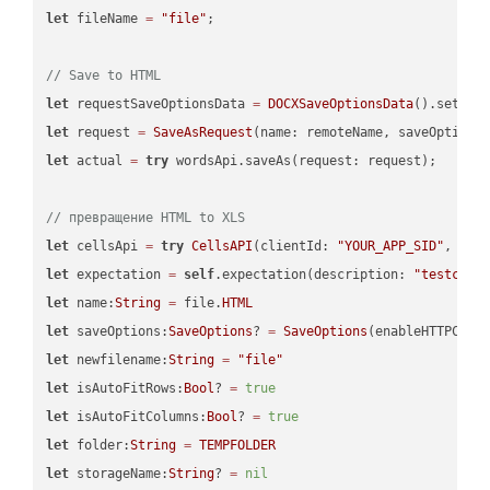
let
 fileName 
=
"file"
;

// Save to HTML
let
 requestSaveOptionsData 
=
DOCXSaveOptionsData
().setFil
let
 request 
=
SaveAsRequest
(name: remoteName, saveOptions
let
 actual 
=
try
 wordsApi.saveAs(request: request);

// превращение HTML to XLS
let
 cellsApi 
=
try
CellsAPI
(clientId: 
"YOUR_APP_SID"
, cli
let
 expectation 
=
self
.expectation(description: 
"testcell
let
 name:
String
=
 file.
HTML
let
 saveOptions:
SaveOptions
? 
=
SaveOptions
(enableHTTPComp
let
 newfilename:
String
=
"file"
let
 isAutoFitRows:
Bool
? 
=
true
let
 isAutoFitColumns:
Bool
? 
=
true
let
 folder:
String
=
TEMPFOLDER
let
 storageName:
String
? 
=
nil