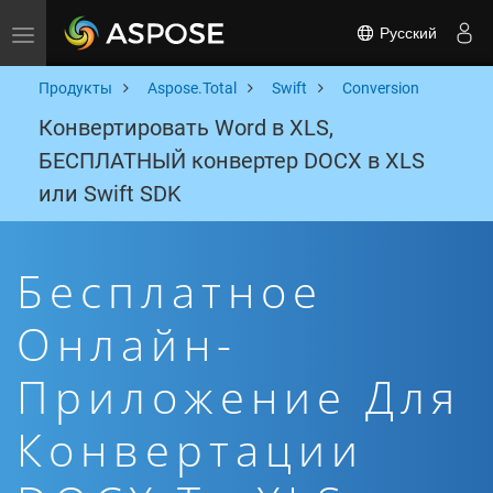
Русский
Toggle navigation
Продукты
Aspose.Total
Swift
Conversion
Конвертировать Word в XLS,
БЕСПЛАТНЫЙ конвертер DOCX в XLS
или Swift SDK
Бесплатное
Онлайн-
Приложение Для
Конвертации