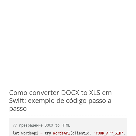
Como converter DOCX to XLS em
Swift: exemplo de código passo a
passo
// превращение DOCX to HTML
let
 wordsApi 
=
try
WordsAPI
(clientId: 
"YOUR_APP_SID"
, cli