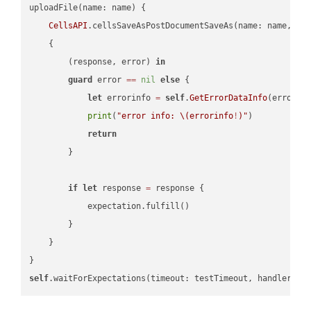
uploadFile(name: name) {

CellsAPI
.cellsSaveAsPostDocumentSaveAs(name: name, sav
    {

        (response, error) 
in
guard
 error 
==
nil
else
 {

let
 errorinfo 
=
self
.
GetErrorDataInfo
(error: 
print
(
"error info: 
\(errorinfo
!
)
"
)

return
        }

if
let
 response 
=
 response {

            expectation.fulfill()

        }

    }

self
.waitForExpectations(timeout: testTimeout, handler: 
n