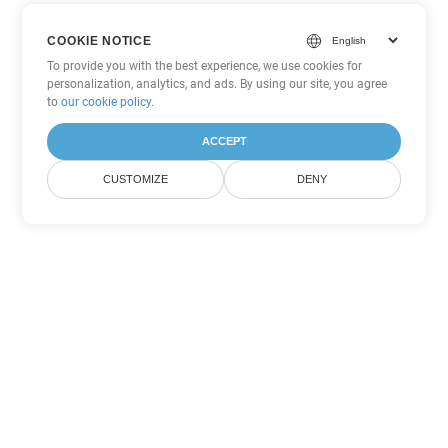
COOKIE NOTICE
To provide you with the best experience, we use cookies for
personalization, analytics, and ads. By using our site, you agree
to
our cookie policy
.
ACCEPT
CUSTOMIZE
DENY
Другие варианты
конвертации Word
Конвертировать DOCX в DOC
DOC:
Microsoft Word Binary Format
Конвертировать DOCX в DOT