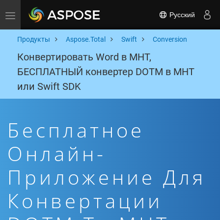
Русский
Toggle navigation
Продукты
Aspose.Total
Swift
Conversion
Конвертировать Word в MHT,
БЕСПЛАТНЫЙ конвертер DOTM в MHT
или Swift SDK
Бесплатное
Онлайн-
Приложение Для
Конвертации