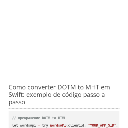
Como converter DOTM to MHT em
Swift: exemplo de código passo a
passo
// превращение DOTM to HTML
let
 wordsApi 
=
try
WordsAPI
(clientId: 
"YOUR_APP_SID"
, cli