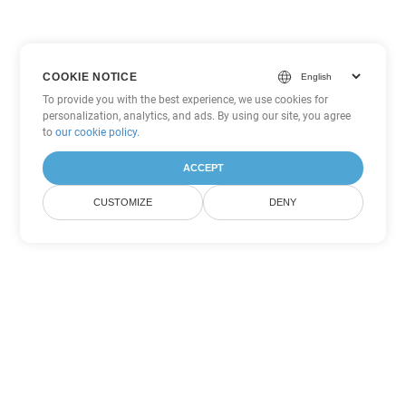
COOKIE NOTICE
To provide you with the best experience, we use cookies for
personalization, analytics, and ads. By using our site, you agree
to
our cookie policy
.
ACCEPT
CUSTOMIZE
DENY
Другие варианты
конвертации Word
Конвертировать DOTM в DOC
DOC:
Microsoft Word Binary Format