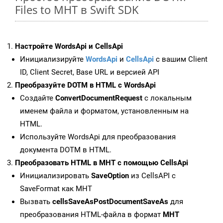
Files to MHT в Swift SDK
Настройте WordsApi и CellsApi
Инициализируйте
WordsApi
и
CellsApi
с вашим Client
ID, Client Secret, Base URL и версией API
Преобразуйте DOTM в HTML с WordsApi
Создайте
ConvertDocumentRequest
с локальным
именем файла и форматом, установленным на
HTML.
Используйте WordsApi для преобразования
документа DOTM в HTML.
Преобразовать HTML в MHT с помощью CellsApi
Инициализировать
SaveOption
из CellsAPI с
SaveFormat как MHT
Вызвать
cellsSaveAsPostDocumentSaveAs
для
преобразования HTML-файла в формат
MHT