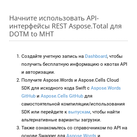
Начните использовать API-
интерфейсы REST Aspose.Total для
DOTM to MHT
Создайте учетную запись на
Dashboard
, чтобы
получить бесплатную информацию о квотах API
и авторизации.
Получите Aspose.Words и Aspose.Cells Cloud
SDK для исходного кода Swift с
Aspose.Words
GitHub
и
Aspose.Cells GitHub
для
самостоятельной компиляции/использования
SDK или перейдите к
выпускам
, чтобы найти
альтернативные варианты загрузки.
Также ознакомьтесь со справочником по API на
основе Swagger для
Aspose.Words
и