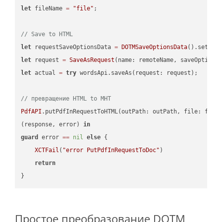
let
 fileName 
=
"file"
;

// Save to HTML
let
 requestSaveOptionsData 
=
DOTMSaveOptionsData
().setFil
let
 request 
=
SaveAsRequest
(name: remoteName, saveOptions
let
 actual 
=
try
 wordsApi.saveAs(request: request);

// превращение HTML to MHT
PdfAPI
.putPdfInRequestToHTML(outPath: outPath, file: file
(response, error) 
in
guard
 error 
==
nil
else
 {

XCTFail
(
"error PutPdfInRequestToDoc"
)

return
Простое преобразование DOTM