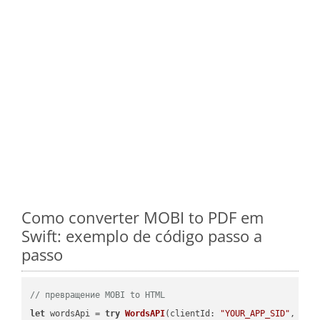
Como converter MOBI to PDF em
Swift: exemplo de código passo a
passo
// превращение MOBI to HTML
let
 wordsApi = 
try
WordsAPI
(
clientId: 
"YOUR_APP_SID"
, cli