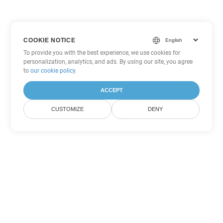
COOKIE NOTICE
To provide you with the best experience, we use cookies for
personalization, analytics, and ads. By using our site, you agree
to
our cookie policy
.
ACCEPT
CUSTOMIZE
DENY
Другие варианты
конвертации Word
Конвертировать MOBI в DOC
DOC:
Microsoft Word Binary Format