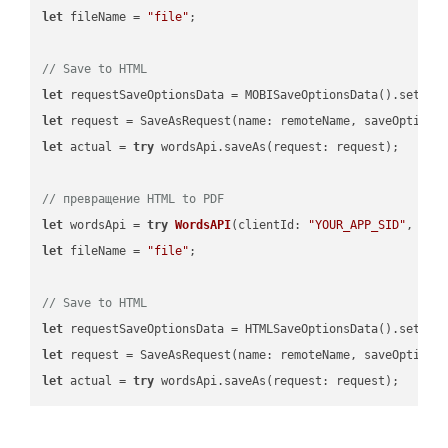
let
 fileName = 
"file"
;

// Save to HTML
let
 requestSaveOptionsData = MOBISaveOptionsData().setFil
let
 request = SaveAsRequest(name: remoteName, saveOptions
let
 actual = 
try
 wordsApi.saveAs(request: request);

// превращение HTML to PDF
let
 wordsApi = 
try
WordsAPI
(
clientId: 
"YOUR_APP_SID"
, cli
let
 fileName = 
"file"
;

// Save to HTML
let
 requestSaveOptionsData = HTMLSaveOptionsData().setFil
let
 request = SaveAsRequest(name: remoteName, saveOptions
let
 actual = 
try