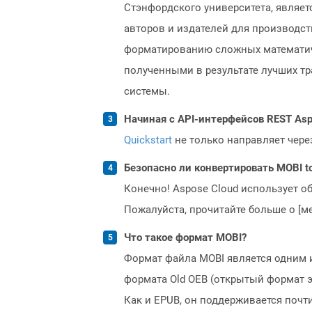
Стэнфордского университета, являе
авторов и издателей для производс
форматированию сложных математичес
полученными в результате лучших т
системы.
Начиная с API-интерфейсов REST Asp
Quickstart
не только направляет чере
Безопасно ли конвертировать MOBI to
Конечно! Aspose Cloud использует о
Пожалуйста, прочитайте больше о [мет
Что такое формат MOBI?
Формат файла MOBI является одним 
формата Old OEB (открытый формат э
Как и EPUB, он поддерживается поч