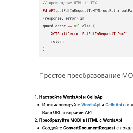
// превращение HTML to TEX
PdfAPI
.putPdfInRequestToHTML(outPath: outPa
(response, error) 
in
guard
 error 
==
nil
else
 {

XCTFail
(
"error PutPdfInRequestToDoc"
)

return
Простое преобразование MOBI 
Настройте WordsApi и CellsApi
Инициализируйте
WordsApi
и
CellsApi
с ваш
Base URL и версией API
Преобразуйте MOBI в HTML с WordsApi
Создайте
ConvertDocumentRequest
с локал