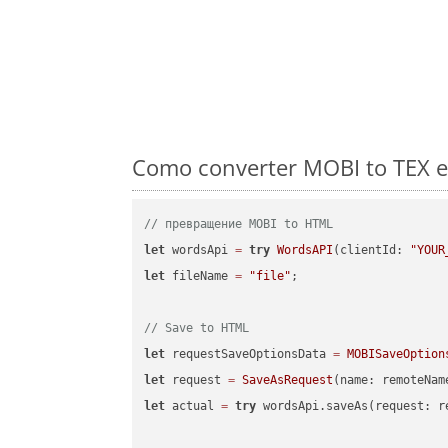
Como converter MOBI to TEX e
// превращение MOBI to HTML
let
 wordsApi 
=
try
WordsAPI
(clientId: 
"YOUR
let
 fileName 
=
"file"
;

// Save to HTML
let
 requestSaveOptionsData 
=
MOBISaveOption
let
 request 
=
SaveAsRequest
(name: remoteNam
let
 actual 
=
try
 wordsApi.saveAs(request: re