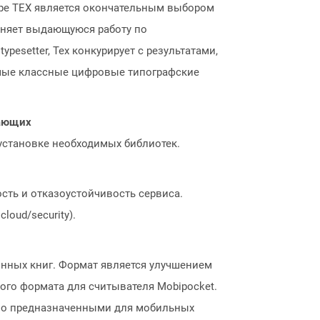
ире TEX является окончательным выбором
лняет выдающуюся работу по
setter, Tex конкурирует с результатами,
амые классные цифровые типографские
нающих
 установке необходимых библиотек.
сть и отказоустойчивость сервиса.
loud/security).
нных книг. Формат является улучшением
ого формата для считывателя Mobipocket.
ьно предназначенными для мобильных