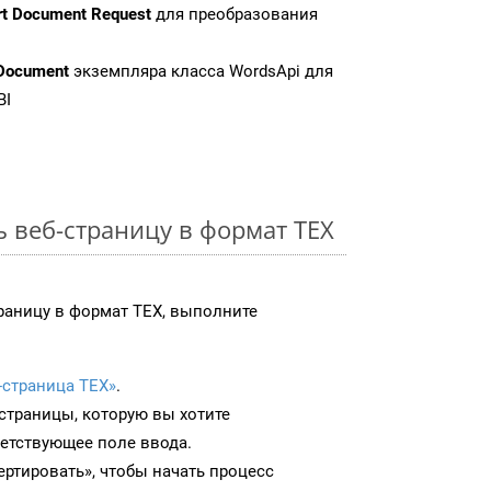
rt Document Request
для преобразования
Document
экземпляра класса WordsApi для
BI
ь веб-страницу в формат TEX
раницу в формат TEX, выполните
-страница TEX»
.
-страницы, которую вы хотите
ветствующее поле ввода.
ртировать», чтобы начать процесс