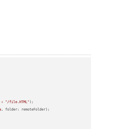
 
+
"/file.HTML"
a