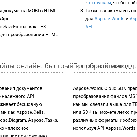
к
выпускам
, чтобы най
я документа MOBI в HTML.
Также ознакомьтесь со
sApi
для
Aspose.Words
и
Asp
 с SaveFormat как TEX
API
.
для преобразования HTML-
йлы онлайн: быстрый и простой метод
Преобразование д
ования документов,
Aspose.Words Cloud SDK пре
 надежного API
преобразования файлов MS 
рживает бесшовную
как мы сделали выше для T
ми как Aspose.Cells,
или SDK вы можете легко п
pose.Diagram, Aspose.Tasks,
различные форматы изображен
 комплексное
используя API Aspose.Words 
в ваших приложениях.