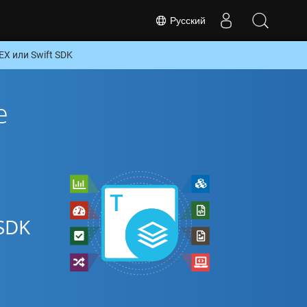
Русский
X или Swift SDK
е
SDK