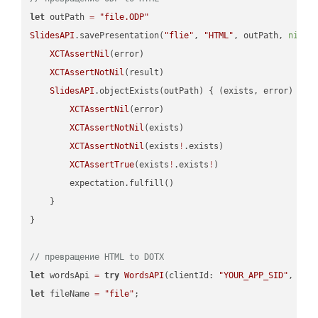
let
 outPath 
=
"file.ODP"
SlidesAPI
.savePresentation(
"flie"
, 
"HTML"
, outPath, 
nil
, 
XCTAssertNil
(error)

XCTAssertNotNil
(result)

SlidesAPI
.objectExists(outPath) { (exists, error) -> 
XCTAssertNil
(error)

XCTAssertNotNil
(exists)

XCTAssertNotNil
(exists
!
.exists)

XCTAssertTrue
(exists
!
.exists
!
)

        expectation.fulfill()

    }

}

// превращение HTML to DOTX
let
 wordsApi 
=
try
WordsAPI
(clientId: 
"YOUR_APP_SID"
, cli
let
 fileName 
=
"file"
;
