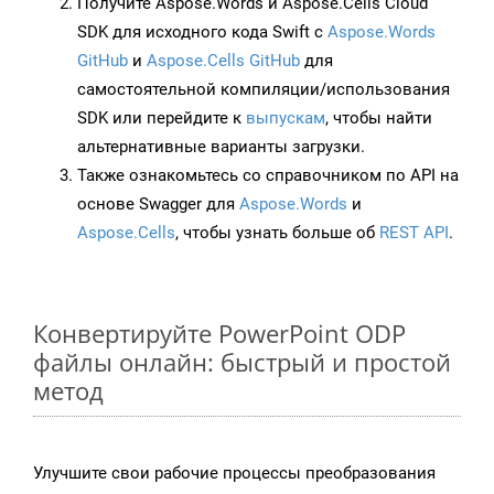
Получите Aspose.Words и Aspose.Cells Cloud
SDK для исходного кода Swift с
Aspose.Words
GitHub
и
Aspose.Cells GitHub
для
самостоятельной компиляции/использования
SDK или перейдите к
выпускам
, чтобы найти
альтернативные варианты загрузки.
Также ознакомьтесь со справочником по API на
основе Swagger для
Aspose.Words
и
Aspose.Cells
, чтобы узнать больше об
REST API
.
Конвертируйте PowerPoint ODP
файлы онлайн: быстрый и простой
метод
Улучшите свои рабочие процессы преобразования