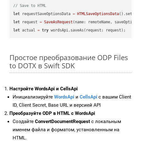
// Save to HTML
let
 requestSaveOptionsData 
=
HTMLSaveOptionsData
().setFil
let
 request 
=
SaveAsRequest
(name: remoteName, saveOptions
let
 actual 
=
try
Простое преобразование ODP Files
to DOTX в Swift SDK
Настройте WordsApi и CellsApi
Инициализируйте
WordsApi
и
CellsApi
с вашим Client
ID, Client Secret, Base URL и версией API
Преобразуйте ODP в HTML с WordsApi
Создайте
ConvertDocumentRequest
с локальным
именем файла и форматом, установленным на
HTML.