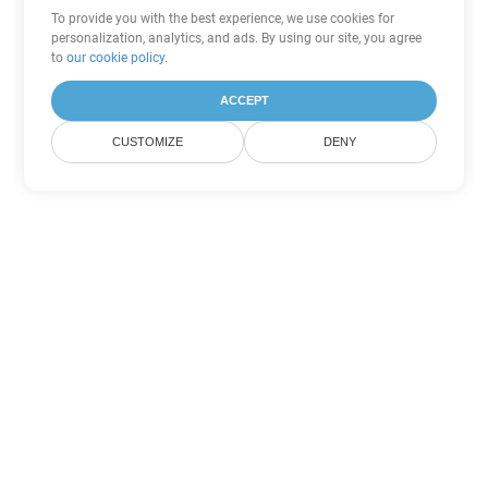
To provide you with the best experience, we use cookies for
personalization, analytics, and ads. By using our site, you agree
to
our cookie policy
.
ACCEPT
CUSTOMIZE
DENY
Другие варианты
конвертации PowerPoint
Конвертировать ODP в DOC
DOC:
Microsoft Word Binary Format
Конвертировать ODP в DOT
DOT:
Microsoft Word Template Files