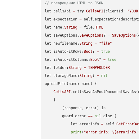
// превращение HTML to JSON
let
 cellsApi 
=
try
CellsAPI
(clientId: 
"YOUR
let
 expectation 
=
self
.expectation(descript
let
 name:
String
=
 file.
HTML
let
 saveOptions:
SaveOptions
? 
=
SaveOptions
(
let
 newfilename:
String
=
"file"
let
 isAutoFitRows:
Bool
? 
=
true
let
 isAutoFitColumns:
Bool
? 
=
true
let
 folder:
String
=
TEMPFOLDER
let
 storageName:
String
? 
=
nil
uploadFile(name: name) {

CellsAPI
.cellsSaveAsPostDocumentSaveAs(
    {

        (response, error) 
in
guard
 error 
==
nil
else
 {

let
 errorinfo 
=
self
.
GetErrorDa
print
(
"error info: 
\(errorinfo
!