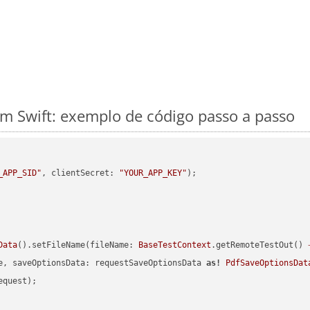
m Swift: exemplo de código passo a passo
_APP_SID"
, clientSecret: 
"YOUR_APP_KEY"
Data
().setFileName(fileName: 
BaseTestContext
.getRemoteTestOut() 
e, saveOptionsData: requestSaveOptionsData 
as!
PdfSaveOptionsDat
quest);
