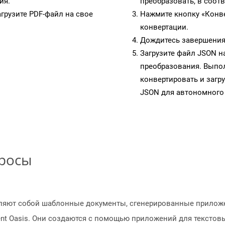
ия.
преобразовать, в соот
грузите PDF-файл на свое
Нажмите кнопку «Конве
конвертации.
Дождитесь завершения
Загрузите файл JSON н
преобразования. Выпол
конвертировать и загр
JSON для автономного
просы
ляют собой шаблонные документы, сгенерированные приложе
t Oasis. Они создаются с помощью приложений для текстовы