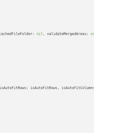
cachedFileFolder: 
nil
, validateMergedAreas: 
nil
, refreshChartCac
isAutoFitRows: isAutoFitRows, isAutoFitColumns: isAutoFitColumns,