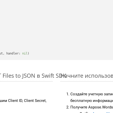
ut, handler: 
nil
iles to JSON в Swift SDK
Начните использова
Создайте учетную запи
им Client ID, Client Secret,
бесплатную информацию
Получите Aspose.Words 