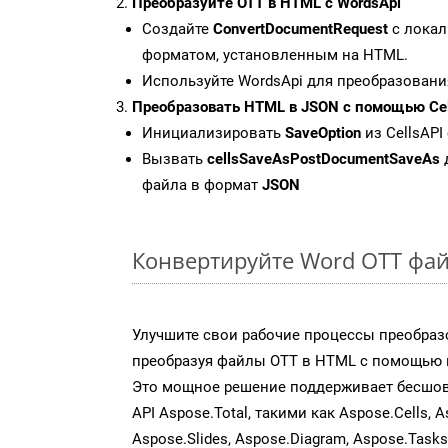
Преобразуйте OTT в HTML с WordsApi
Создайте
ConvertDocumentRequest
с локал
форматом, установленным на HTML.
Используйте WordsApi для преобразовани
Преобразовать HTML в JSON с помощью Cel
Инициализировать
SaveOption
из CellsAPI
Вызвать
cellsSaveAsPostDocumentSaveAs
файла в формат
JSON
Конвертируйте Word OTT фай
Улучшите свои рабочие процессы преобраз
преобразуя файлы OTT в HTML с помощью н
Это мощное решение поддерживает бесшов
API Aspose.Total, такими как Aspose.Cells, A
Aspose.Slides, Aspose.Diagram, Aspose.Task