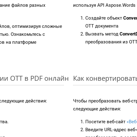
вание файлов разных
используя API Aspose.Words 
Создайте объект
Conve
OTT документа
айлов, оптимизируя сложные
Вызвать метод
Convert
тью. Ознакомьтесь с
преобразования из OT
в на платформе
ии OTT в PDF онлайн
Как конвертироват
следующие действия:
Чтобы преобразовать веб-ст
следующие действия:
тва.
Посетите веб-сайт
«Веб
Введите URL-адрес веб