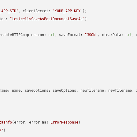
_APP_SID"
, clientSecret: 
"YOUR_APP_KEY"
ion: 
"testcellsSaveAsPostDocumentSaveAs"
enableHTTPCompression: 
nil
, saveFormat: 
"JSON"
, clearData: 
nil
, 
name: name, saveOptions: saveOptions, newfilename: newfilename, 
taInfo
(error: error 
as!
ErrorResponse
)

)
"
)
