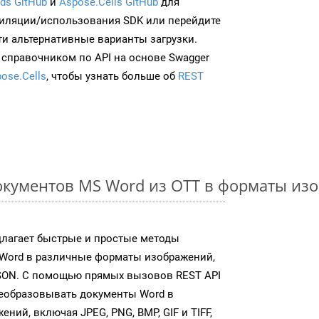
ds GitHub
и
Aspose.Cells GitHub
для
иляции/использования SDK или перейдите
ти альтернативные варианты загрузки.
 справочником по API на основе Swagger
ose.Cells
, чтобы узнать больше об
REST
кументов MS Word из OTT в форматы из
длагает быстрые и простые методы
Word в различные форматы изображений,
SON. С помощью прямых вызовов REST API
реобразовывать документы Word в
ий, включая JPEG, PNG, BMP, GIF и TIFF,