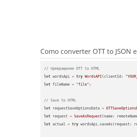
Como converter OTT to JSON e
// превращение OTT to HTML
let
 wordsApi 
=
try
WordsAPI
(clientId: 
"YOUR
let
 fileName 
=
"file"
;

// Save to HTML
let
 requestSaveOptionsData 
=
OTTSaveOptions
let
 request 
=
SaveAsRequest
(name: remoteNam
let
 actual 
=
try
 wordsApi.saveAs(request: re