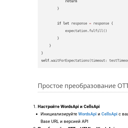
return
        }

if
let
 response 
=
 response {

            expectation.fulfill()

        }

    }

self
.waitForExpectations(timeout: testTimeo
Простое преобразование OTT F
Настройте WordsApi и CellsApi
Инициализируйте
WordsApi
и
CellsApi
с ваш
Base URL и версией API