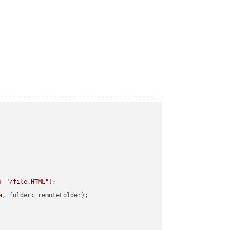
+
"/file.HTML"
a