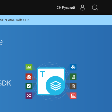
Русский
SON или Swift SDK
е
SDK