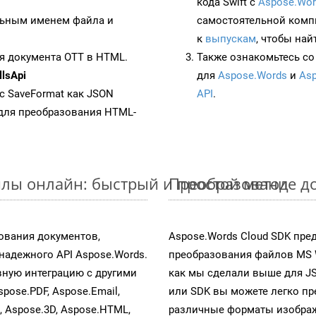
кода Swift с
Aspose.Wor
ьным именем файла и
самостоятельной комп
к
выпускам
, чтобы най
я документа OTT в HTML.
Также ознакомьтесь со
lsApi
для
Aspose.Words
и
Asp
 с SaveFormat как JSON
API
.
для преобразования HTML-
лы онлайн: быстрый и простой метод
Преобразование до
ования документов,
Aspose.Words Cloud SDK пре
адежного API Aspose.Words.
преобразования файлов MS 
ную интеграцию с другими
как мы сделали выше для J
spose.PDF, Aspose.Email,
или SDK вы можете легко п
s, Aspose.3D, Aspose.HTML,
различные форматы изображен