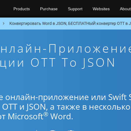
Products
Purchase
Support
Websites
About
Конвертировать Word в JSON, БЕСПЛАТНЫЙ конвертер OTT в J
Онлайн-Приложени
ции OTT To JSON
е онлайн-приложение или Swift 
OTT и JSON, а также в несколько
®
 Microsoft
Word.