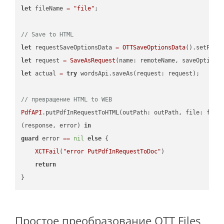
let
 fileName 
=
"file"
;

// Save to HTML
let
 requestSaveOptionsData 
=
OTTSaveOptionsData
().setFile
let
 request 
=
SaveAsRequest
(name: remoteName, saveOptions
let
 actual 
=
try
 wordsApi.saveAs(request: request);

// превращение HTML to WEB
PdfAPI
.putPdfInRequestToHTML(outPath: outPath, file: file
(response, error) 
in
guard
 error 
==
nil
else
 {

XCTFail
(
"error PutPdfInRequestToDoc"
)

return
Простое преобразование OTT Files