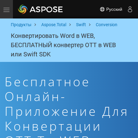
Русский
Toggle navigation
Продукты
Aspose.Total
Swift
Conversion
Конвертировать Word в WEB,
БЕСПЛАТНЫЙ конвертер OTT в WEB
или Swift SDK
Бесплатное
Онлайн-
Приложение Для
Конвертации