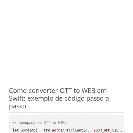
Como converter OTT to WEB em
Swift: exemplo de código passo a
passo
// превращение OTT to HTML
let
 wordsApi 
=
try
WordsAPI
(clientId: 
"YOUR_APP_SID"
, cli