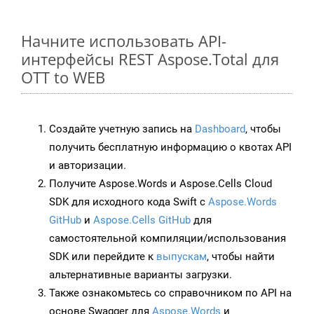
Начните использовать API-
интерфейсы REST Aspose.Total для
OTT to WEB
Создайте учетную запись на
Dashboard
, чтобы
получить бесплатную информацию о квотах API
и авторизации.
Получите Aspose.Words и Aspose.Cells Cloud
SDK для исходного кода Swift с
Aspose.Words
GitHub
и
Aspose.Cells GitHub
для
самостоятельной компиляции/использования
SDK или перейдите к
выпускам
, чтобы найти
альтернативные варианты загрузки.
Также ознакомьтесь со справочником по API на
основе Swagger для
Aspose.Words
и