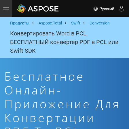
Русский
Toggle navigation
Продукты
Aspose.Total
Swift
Conversion
Конвертировать Word в PCL,
БЕСПЛАТНЫЙ конвертер PDF в PCL или
Swift SDK
Бесплатное
Онлайн-
Приложение Для
Конвертации