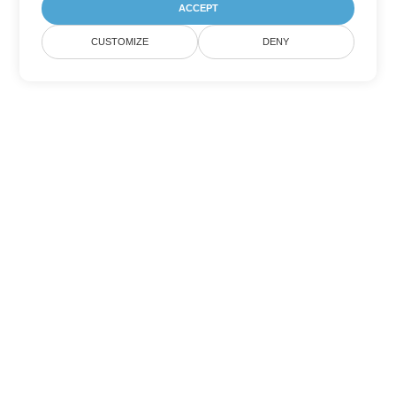
ACCEPT
CUSTOMIZE
DENY
Другие варианты
конвертации Word
Конвертировать PDF в DOC
DOC:
Microsoft Word Binary Format
Конвертировать PDF в DOT
DOT:
Microsoft Word Template Files
Конвертировать PDF в DOCX
DOCX:
Office 2007+ Word Document