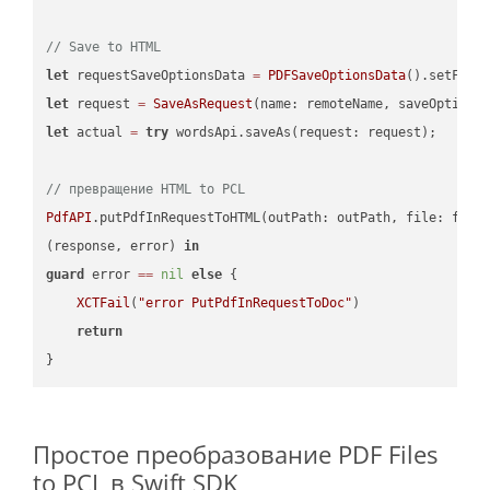
// Save to HTML
let
 requestSaveOptionsData 
=
PDFSaveOptionsData
().setFile
let
 request 
=
SaveAsRequest
(name: remoteName, saveOptions
let
 actual 
=
try
 wordsApi.saveAs(request: request);

// превращение HTML to PCL
PdfAPI
.putPdfInRequestToHTML(outPath: outPath, file: file
(response, error) 
in
guard
 error 
==
nil
else
 {

XCTFail
(
"error PutPdfInRequestToDoc"
)

return
Простое преобразование PDF Files
to PCL в Swift SDK