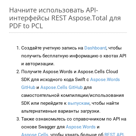
Начните использовать API-
интерфейсы REST Aspose.Total для
PDF to PCL
Создайте учетную запись на
Dashboard
, чтобы
получить бесплатную информацию о квотах API
и авторизации.
Получите Aspose.Words и Aspose.Cells Cloud
SDK для исходного кода Swift с
Aspose.Words
GitHub
и
Aspose.Cells GitHub
для
самостоятельной компиляции/использования
SDK или перейдите к
выпускам
, чтобы найти
альтернативные варианты загрузки.
Также ознакомьтесь со справочником по API на
основе Swagger для
Aspose.Words
и
Aspose.Cells
, чтобы узнать больше об
REST API
.