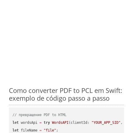
Como converter PDF to PCL em Swift:
exemplo de código passo a passo
// превращение PDF to HTML
let
 wordsApi 
=
try
WordsAPI
(clientId: 
"YOUR_APP_SID"
, cli
let
 fileName 
=
"file"
;
