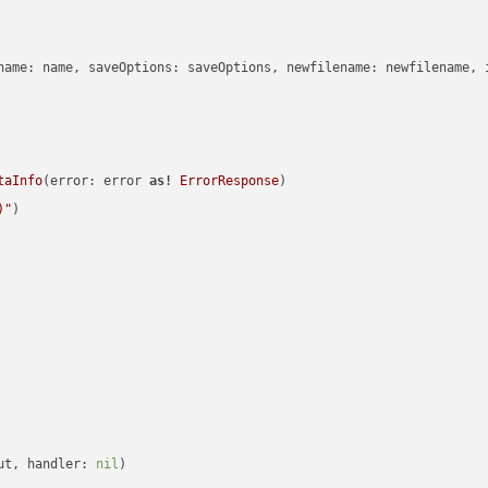
name: name, saveOptions: saveOptions, newfilename: newfilename, 
taInfo
(error: error 
as!
ErrorResponse
)

)
"
)

ut, handler: 
nil
)
