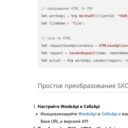
// превращение HTML to PDF
let
 wordsApi 
=
try
WordsAPI
(clientId: 
"YOUR
let
 fileName 
=
"file"
;

// Save to HTML
let
 requestSaveOptionsData 
=
HTMLSaveOption
let
 request 
=
SaveAsRequest
(name: remoteNam
let
 actual 
=
try
Простое преобразование SXC F
Настройте WordsApi и CellsApi
Инициализируйте
WordsApi
и
CellsApi
с ваш
Base URL и версией API