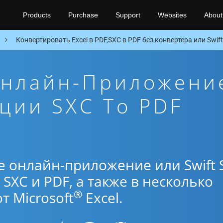
Products
Purchase
Support
Websites
About
Конвертировать Excel в PDF,SXC в PDF без конвертера или Swift
Онлайн-Приложени
ции SXC To PDF
е онлайн-приложение или Swift 
SXC и PDF, а также в несколько
®
 Microsoft
Excel.