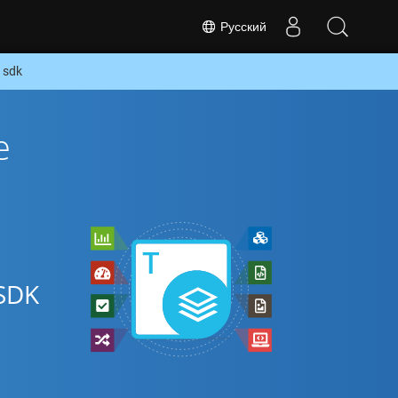
Русский
 sdk
е
SDK