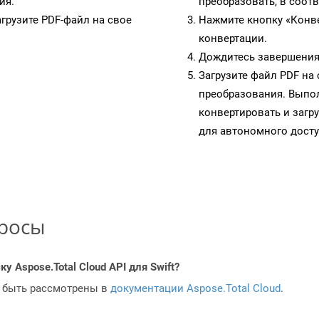
ия.
преобразовать, в соот
грузите PDF-файл на свое
Нажмите кнопку «Конве
конвертации.
Дождитесь завершения
Загрузите файл PDF на
преобразования. Выпол
конвертировать и загр
для автономного досту
просы
у Aspose.Total Cloud API для Swift?
 быть рассмотрены в
документации Aspose.Total Cloud
.