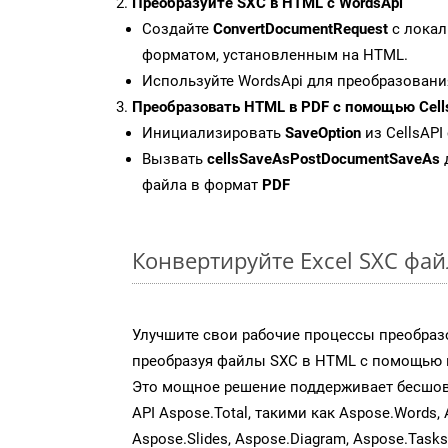
Преобразуйте SXC в HTML с WordsApi
Создайте
ConvertDocumentRequest
с локал
форматом, установленным на HTML.
Используйте WordsApi для преобразовани
Преобразовать HTML в PDF с помощью Cell
Инициализировать
SaveOption
из CellsAPI
Вызвать
cellsSaveAsPostDocumentSaveAs
файла в формат
PDF
Конвертируйте Excel SXC фа
Улучшите свои рабочие процессы преобраз
преобразуя файлы SXC в HTML с помощью н
Это мощное решение поддерживает бесшов
API Aspose.Total, такими как Aspose.Words, 
Aspose.Slides, Aspose.Diagram, Aspose.Task