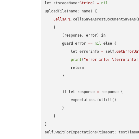
let
 storageName:
String
? 
=
nil
uploadFile(name: name) {

CellsAPI
.cellsSaveAsPostDocumentSaveAs(
    {

        (response, error) 
in
guard
 error 
==
nil
else
 {

let
 errorinfo 
=
self
.
GetErrorDa
print
(
"error info: 
\(errorinfo
!
return
        }

if
let
 response 
=
 response {

            expectation.fulfill()

        }

    }

self
.waitForExpectations(timeout: testTimeo