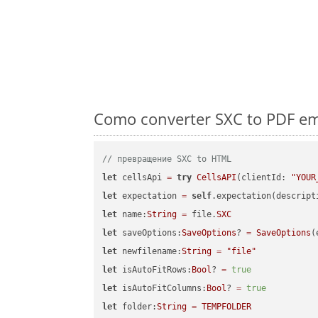
Como converter SXC to PDF em 
// превращение SXC to HTML
let
 cellsApi 
=
try
CellsAPI
(clientId: 
"YOUR
let
 expectation 
=
self
.expectation(descript
let
 name:
String
=
 file.
SXC
let
 saveOptions:
SaveOptions
? 
=
SaveOptions
(
let
 newfilename:
String
=
"file"
let
 isAutoFitRows:
Bool
? 
=
true
let
 isAutoFitColumns:
Bool
? 
=
true
let
 folder:
String
=
TEMPFOLDER