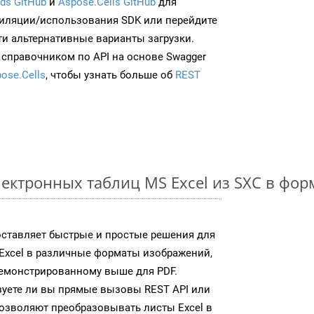
ds GitHub
и
Aspose.Cells GitHub
для
иляции/использования SDK или перейдите
ти альтернативные варианты загрузки.
 справочником по API на основе Swagger
ose.Cells
, чтобы узнать больше об
REST
ектронных таблиц MS Excel из SXC в фо
доставляет быстрые и простые решения для
Excel в различные форматы изображений,
демонстрированному выше для PDF.
зуете ли вы прямые вызовы REST API или
 позволяют преобразовывать листы Excel в