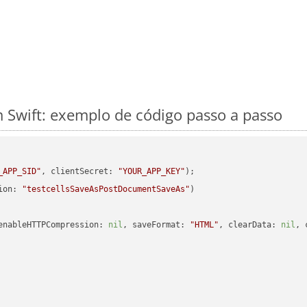
Swift: exemplo de código passo a passo
_APP_SID"
, clientSecret: 
"YOUR_APP_KEY"
ion: 
"testcellsSaveAsPostDocumentSaveAs"
enableHTTPCompression: 
nil
, saveFormat: 
"HTML"
, clearData: 
nil
, 