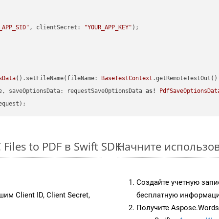
_APP_SID"
, clientSecret: 
"YOUR_APP_KEY"
sData
().setFileName(fileName: 
BaseTestContext
.getRemoteTestOut()
e, saveOptionsData: requestSaveOptionsData 
as!
PdfSaveOptionsDat
iles to PDF в Swift SDK
Начните использова
Создайте учетную запи
им Client ID, Client Secret,
бесплатную информацию
Получите Aspose.Words 