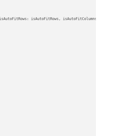
isAutoFitRows: isAutoFitRows, isAutoFitColumns: isAutoFitColumns,