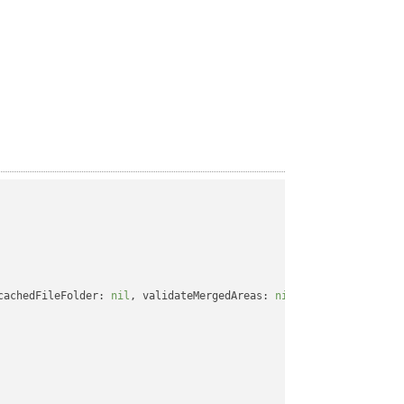
cachedFileFolder: 
nil
, validateMergedAreas: 
nil
, refreshChartCac