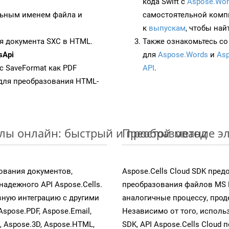
кода Swift с
Aspose.Wor
ьным именем файла и
самостоятельной комп
к
выпускам
, чтобы най
я документа SXC в HTML.
Также ознакомьтесь со
sApi
для
Aspose.Words
и
Asp
 с SaveFormat как PDF
API
.
для преобразования HTML-
йлы онлайн: быстрый и простой метод
Преобразование эл
ования документов,
Aspose.Cells Cloud SDK пре
адежного API Aspose.Cells.
преобразования файлов MS 
ную интеграцию с другими
аналогичные процессу, про
Aspose.PDF, Aspose.Email,
Независимо от того, исполь
s, Aspose.3D, Aspose.HTML,
SDK, API Aspose.Cells Cloud