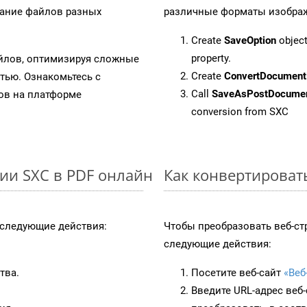
вание файлов разных
различные форматы изображен
Create
SaveOption
object
property.
айлов, оптимизируя сложные
Create
ConvertDocument
тью. Ознакомьтесь с
Call
SaveAsPostDocume
в на платформе
conversion from SXC
ии SXC в PDF онлайн
Как конвертироват
следующие действия:
Чтобы преобразовать веб-ст
следующие действия:
тва.
Посетите веб-сайт
«Веб
Введите URL-адрес веб