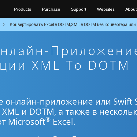
Products
Purchase
Support
Websites
About
Конвертировать Excel в DOTM,XML в DOTM без конвертера или S
Онлайн-Приложени
ации XML To DOTM
е онлайн-приложение или Swift 
XML и DOTM, а также в несколь
®
 Microsoft
Excel.