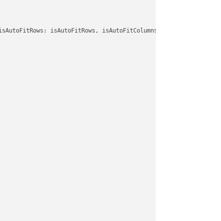
isAutoFitRows: isAutoFitRows, isAutoFitColumns: isAutoFitColumns,