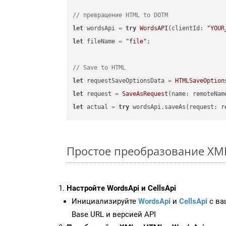
// превращение HTML to DOTM
let
 wordsApi 
=
try
WordsAPI
(clientId: 
"YOUR
let
 fileName 
=
"file"
;

// Save to HTML
let
 requestSaveOptionsData 
=
HTMLSaveOption
let
 request 
=
SaveAsRequest
(name: remoteNam
let
 actual 
=
try
Простое преобразование XML 
Настройте WordsApi и CellsApi
Инициализируйте
WordsApi
и
CellsApi
с ваш
Base URL и версией API