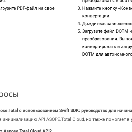
ия.
преобразовать, в соот
грузите PDF-файл на свое
Нажмите кнопку «Конве
конвертации.
Дождитесь завершения
Загрузите файл DOTM н
преобразования. Выпол
конвертировать и загр
DOTM для автономного
просы
ose.Total с использованием Swift SDK: руководство для начи
з инициализацию API ASOPE.Total Cloud, но также помогает в
Aspose.Total Cloud API?