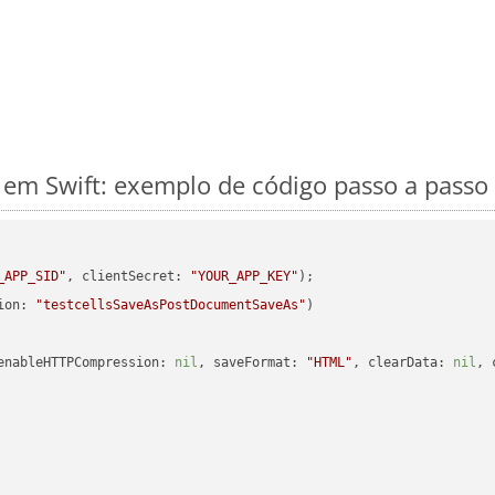
m Swift: exemplo de código passo a passo
_APP_SID"
, clientSecret: 
"YOUR_APP_KEY"
ion: 
"testcellsSaveAsPostDocumentSaveAs"
enableHTTPCompression: 
nil
, saveFormat: 
"HTML"
, clearData: 
nil
, 