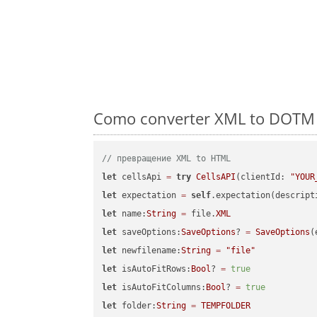
Como converter XML to DOTM e
// превращение XML to HTML
let
 cellsApi 
=
try
CellsAPI
(clientId: 
"YOUR
let
 expectation 
=
self
.expectation(descript
let
 name:
String
=
 file.
XML
let
 saveOptions:
SaveOptions
? 
=
SaveOptions
(
let
 newfilename:
String
=
"file"
let
 isAutoFitRows:
Bool
? 
=
true
let
 isAutoFitColumns:
Bool
? 
=
true
let
 folder:
String
=
TEMPFOLDER