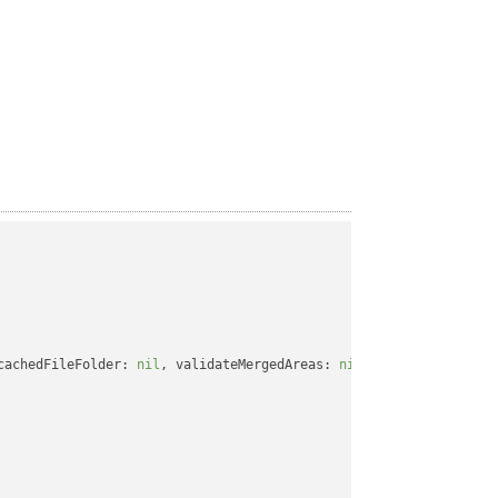
cachedFileFolder: 
nil
, validateMergedAreas: 
nil
, refreshChartCac