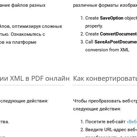
вание файлов разных
различные форматы изображен
Create
SaveOption
object
property.
айлов, оптимизируя сложные
Create
ConvertDocument
тью. Ознакомьтесь с
Call
SaveAsPostDocume
в на платформе
conversion from XML
ии XML в PDF онлайн
Как конвертироват
следующие действия:
Чтобы преобразовать веб-с
следующие действия:
тва.
Посетите веб-сайт
«Веб
Введите URL-адрес веб