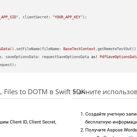
_APP_SID"
, clientSecret: 
"YOUR_APP_KEY"
sData
().setFileName(fileName: 
BaseTestContext
.getRemoteTestOut()
e, saveOptionsData: requestSaveOptionsData 
as!
PdfSaveOptionsDat
Files to DOTM в Swift SDK
Начните использов
Создайте учетную запи
им Client ID, Client Secret,
бесплатную информацию
Получите Aspose.Words 