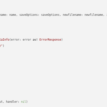
name: name, saveOptions: saveOptions, newfilename: newfilename, 
taInfo
(error: error 
as!
ErrorResponse
)

)
"
)

ut, handler: 
nil
)
