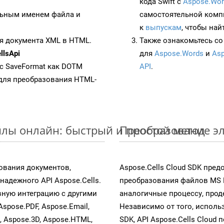
кода Swift с
Aspose.Wor
ьным именем файла и
самостоятельной комп
к
выпускам
, чтобы най
я документа XML в HTML.
Также ознакомьтесь со
lsApi
для
Aspose.Words
и
Asp
 с SaveFormat как DOTM
API
.
для преобразования HTML-
йлы онлайн: быстрый и простой метод
Преобразование эл
ования документов,
Aspose.Cells Cloud SDK пре
адежного API Aspose.Cells.
преобразования файлов MS 
ную интеграцию с другими
аналогичные процессу, про
Aspose.PDF, Aspose.Email,
Независимо от того, исполь
s, Aspose.3D, Aspose.HTML,
SDK, API Aspose.Cells Cloud