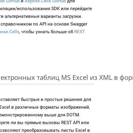
ds GitHub
и
Aspose.Cells GitHub
для
иляции/использования SDK или перейдите
ти альтернативные варианты загрузки.
 справочником по API на основе Swagger
ose.Cells
, чтобы узнать больше об
REST
ектронных таблиц MS Excel из XML в фо
доставляет быстрые и простые решения для
Excel в различные форматы изображений,
демонстрированному выше для DOTM.
зуете ли вы прямые вызовы REST API или
 позволяют преобразовывать листы Excel в