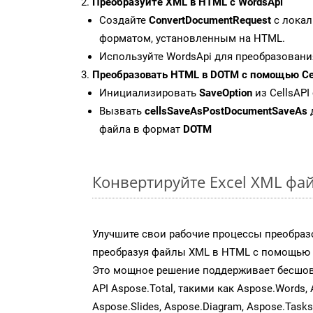
Преобразуйте XML в HTML с WordsApi
Создайте
ConvertDocumentRequest
с локал
форматом, установленным на HTML.
Используйте WordsApi для преобразовани
Преобразовать HTML в DOTM с помощью Cel
Инициализировать
SaveOption
из CellsAPI
Вызвать
cellsSaveAsPostDocumentSaveAs
файла в формат
DOTM
Конвертируйте Excel XML фа
Улучшите свои рабочие процессы преобраз
преобразуя файлы XML в HTML с помощью н
Это мощное решение поддерживает бесшов
API Aspose.Total, такими как Aspose.Words, 
Aspose.Slides, Aspose.Diagram, Aspose.Task