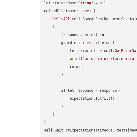
let
 storageName:
String
? 
=
nil
uploadFile(name: name) {

CellsAPI
.cellsSaveAsPostDocumentSaveAs(
    {

        (response, error) 
in
guard
 error 
==
nil
else
 {

let
 errorinfo 
=
self
.
GetErrorDa
print
(
"error info: 
\(errorinfo
!
return
        }

if
let
 response 
=
 response {

            expectation.fulfill()

        }

    }

self
.waitForExpectations(timeout: testTimeo