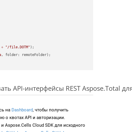
 
+
"/file.DOTM"
a
ать API-интерфейсы REST Aspose.Total дл
сь на
Dashboard
, чтобы получить
 о квотах API и авторизации.
и Aspose.Cells Cloud SDK для исходного