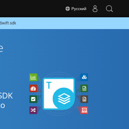
Русский
wift sdk
е
SDK
ко