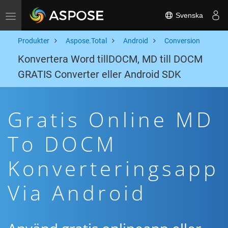
Svenska
Toggle navigation
Produkter
Aspose.Total
Android
Conversion
Konvertera Word tillDOCM, MD till DOCM
GRATIS Converter eller Android SDK
Gratis Online MD
To DOCM
Konverteringsapp
Via Android