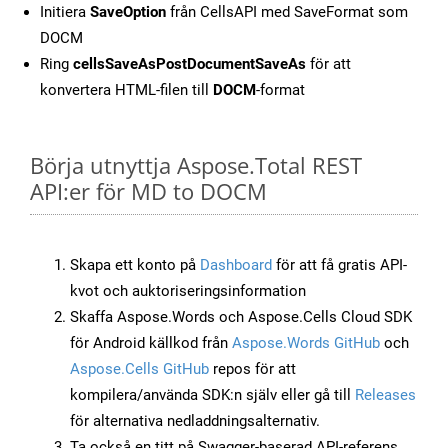
Initiera
SaveOption
från CellsAPI med SaveFormat som
DOCM
Ring
cellsSaveAsPostDocumentSaveAs
för att
konvertera HTML-filen till
DOCM
-format
Börja utnyttja Aspose.Total REST
API:er för MD to DOCM
Skapa ett konto på
Dashboard
för att få gratis API-
kvot och auktoriseringsinformation
Skaffa Aspose.Words och Aspose.Cells Cloud SDK
för Android källkod från
Aspose.Words GitHub
och
Aspose.Cells GitHub
repos för att
kompilera/använda SDK:n själv eller gå till
Releases
för alternativa nedladdningsalternativ.
Ta också en titt på Swagger-baserad API-referens