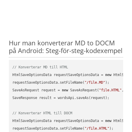
Hur man konverterar MD to DOCM
på Android: Steg-för-steg-kodexempel
// Konverterar MD till HTML
HtmlSaveOptionsData requestSaveOptionsData = 
new
 HtmlSaveO
requestSaveOptionsData.setFileName(
"/file.MD"
);

SaveAsRequest request = 
new
 SaveAsRequest(
"file.HTML"
,req
SaveResponse result = wordsApi.saveAs(request);

// Konverterar HTML till DOCM
HtmlSaveOptionsData requestSaveOptionsData = 
new
 HtmlSaveO
requestSaveOptionsData.setFileName(
"/file.HTML"
);
