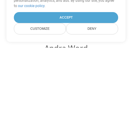
personalization, analytics, and ads. By using our site, you agree
to
our cookie policy
.
ACCEPT
CUSTOMIZE
DENY
Andra Word
konverteringsalternativ
Konvertera MD till DOC
DOC:
Microsoft Word Binary Format
Konvertera MD till DOT
DOT:
Microsoft Word Template Files
Konvertera MD till DOCX
DOCX:
Office 2007+ Word Document