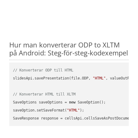
Hur man konverterar ODP to XLTM
på Android: Steg-för-steg-kodexempel
// Konverterar ODP till HTML
slidesApi.savePresentation(file.ODP, 
"HTML"
, valueOutPath,
// Konverterar HTML till XLTM
SaveOptions saveOptions = 
new
 SaveOption();

saveOption.setSaveFormat(
"HTML"
);

SaveResponse response = cellsApi.cellsSaveAsPostDocumentS