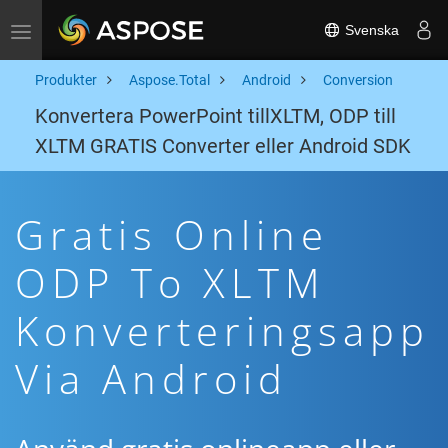
Svenska
Toggle navigation
Produkter
Aspose.Total
Android
Conversion
Konvertera PowerPoint tillXLTM, ODP till
XLTM GRATIS Converter eller Android SDK
Gratis Online
ODP To XLTM
Konverteringsapp
Via Android