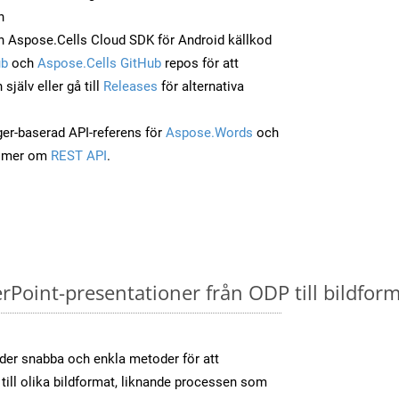
n
 Aspose.Cells Cloud SDK för Android källkod
ub
och
Aspose.Cells GitHub
repos för att
jälv eller gå till
Releases
för alternativa
ger-baserad API-referens för
Aspose.Words
och
a mer om
REST API
.
oint-presentationer från ODP till bildforma
der snabba och enkla metoder för att
till olika bildformat, liknande processen som