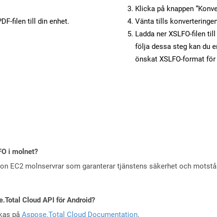
Klicka på knappen “Konver
F-filen till din enhet.
Vänta tills konverteringen
Ladda ner XSLFO-filen til
följa dessa steg kan du e
önskat XSLFO-format för 
FO i molnet?
zon EC2 molnservrar som garanterar tjänstens säkerhet och motst
e.Total Cloud API för Android?
skas på
Aspose.Total Cloud Documentation
.