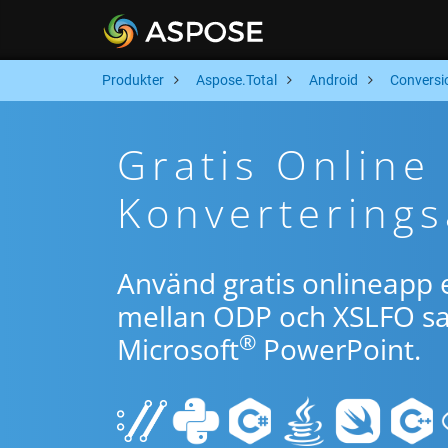
Produkter
Aspose.Total
Android
Conversi
Gratis Onlin
Konverterings
Använd gratis onlineapp e
mellan ODP och XSLFO sam
®
Microsoft
PowerPoint.