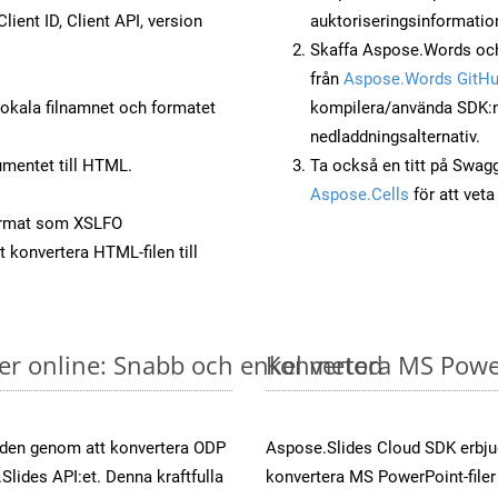
lient ID, Client API, version
auktoriseringsinformatio
Skaffa Aspose.Words och
från
Aspose.Words GitH
okala filnamnet och formatet
kompilera/använda SDK:n s
nedladdningsalternativ.
mentet till HTML.
Ta också en titt på Swag
Aspose.Cells
för att vet
ormat som XSLFO
t konvertera HTML-filen till
er online: Snabb och enkel metod
Konvertera MS PowerP
öden genom att konvertera ODP
Aspose.Slides Cloud SDK erbju
Slides API:et. Denna kraftfulla
konvertera MS PowerPoint-filer 