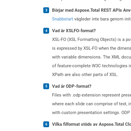
Börjar med Aspose.Total REST APIs Anv
Snabbstart
vägleder inte bara genom initi
Vad är XSLFO-format?
XSL-FO (XSL Formatting Objects) is a p
is expressed by XSL-FO when the dimens
with variable dimensions. The XML docum
of feature-complete W3C technologies i
XPath are also other parts of XSL.
Vad är ODP-format?
Files with .odp extension represent prese
where each slide can comprise of text, 
with custom presentation settings. ODP 
Vilka filformat stöds av Aspose.Total Cl