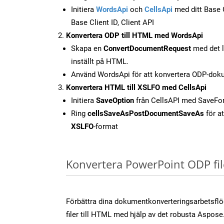
Initiera
WordsApi
och
CellsApi
med ditt Base C
Base Client ID, Client API
Konvertera ODP till HTML med WordsApi
Skapa en
ConvertDocumentRequest
med det l
inställt på HTML.
Använd WordsApi för att konvertera ODP-doku
Konvertera HTML till XSLFO med CellsApi
Initiera
SaveOption
från CellsAPI med SaveF
Ring
cellsSaveAsPostDocumentSaveAs
för at
XSLFO
-format
Konvertera PowerPoint ODP fil
Förbättra dina dokumentkonverteringsarbetsfl
filer till HTML med hjälp av det robusta Aspose.