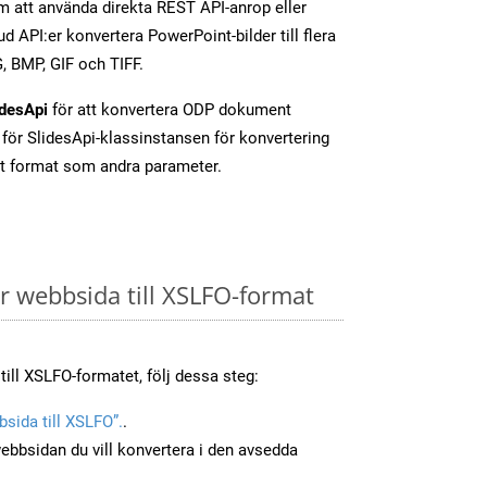
 att använda direkta REST API-anrop eller
d API:er konvertera PowerPoint-bilder till flera
, BMP, GIF och TIFF.
idesApi
för att konvertera ODP dokument
för SlidesApi-klassinstansen för konvertering
t format som andra parameter.
 webbsida till XSLFO-format
till XSLFO-formatet, följ dessa steg:
sida till XSLFO”.
.
ebbsidan du vill konvertera i den avsedda