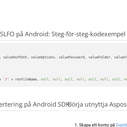
SLFO på Android: Steg-för-steg-kodexempel
, valueOutPath, valueOptions, valuePassword, valueFolder, valueSt
+ 
'/'
 + resFileName, 
null
, 
null
, 
null
, 
null
, 
null
, 
null
, 
null
, 
n
ertering på Android SDK
Börja utnyttja Aspos
Skapa ett konto på
Dash