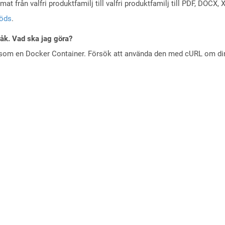
at från valfri produktfamilj till valfri produktfamilj till PDF, DOC
töds
.
råk. Vad ska jag göra?
 som en Docker Container. Försök att använda den med cURL om din 