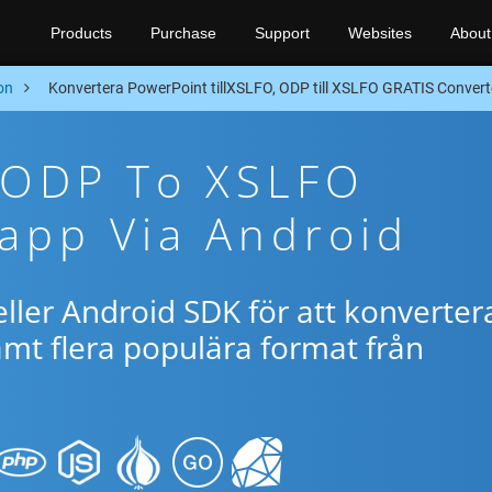
Products
Purchase
Support
Websites
About
on
Konvertera PowerPoint tillXSLFO, ODP till XSLFO GRATIS Converte
e ODP To XSLFO
app Via Android
ller Android SDK för att konverter
t flera populära format från