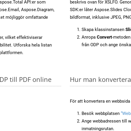
Aspose.Total API:er som
beskrivs ovan för XSLFO. Genom
ose.Email, Aspose.Diagram,
SDK:er låter Aspose.Slides Clou
et möjliggör omfattande
bildformat, inklusive JPEG, PNG
Skapa klassinstansen
Sl
Anropa
Convert
-metoden 
, vilket effektiviserar
från ODP och ange önska
litet. Utforska hela listan
-plattformen.
DP till PDF online
Hur man konverterar
För att konvertera en webbsida 
Besök webbplatsen
“Webb
Ange webbadressen till w
inmatningsrutan.