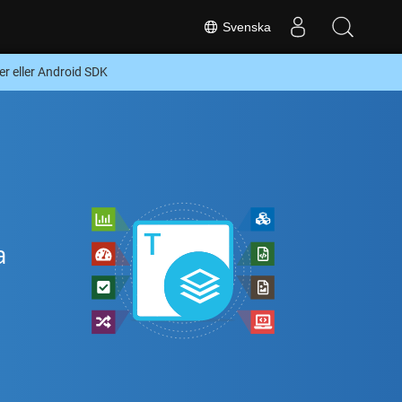
Svenska
r eller Android SDK
a