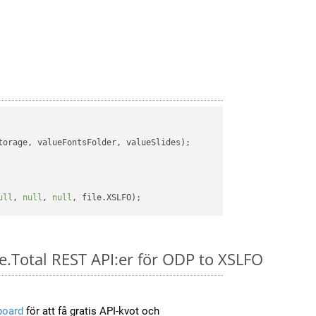
orage, valueFontsFolder, valueSlides);

ull
, 
null
, 
null
e.Total REST API:er för ODP to XSLFO
board
för att få gratis API-kvot och