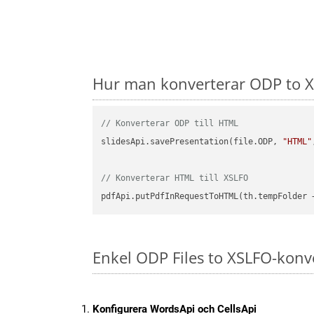
Hur man konverterar ODP to X
// Konverterar ODP till HTML
slidesApi.savePresentation(file.ODP, 
"HTML"
// Konverterar HTML till XSLFO
pdfApi.putPdfInRequestToHTML(th.tempFolder 
Enkel ODP Files to XSLFO-konv
Konfigurera WordsApi och CellsApi