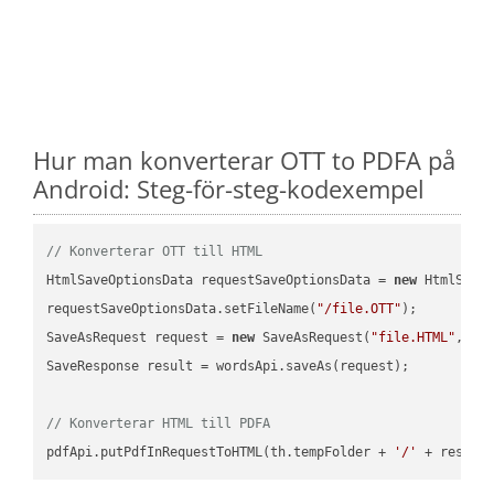
Hur man konverterar OTT to PDFA på
Android: Steg-för-steg-kodexempel
// Konverterar OTT till HTML
HtmlSaveOptionsData requestSaveOptionsData = 
new
 HtmlSaveO
requestSaveOptionsData.setFileName(
"/file.OTT"
);

SaveAsRequest request = 
new
 SaveAsRequest(
"file.HTML"
,req
SaveResponse result = wordsApi.saveAs(request);

// Konverterar HTML till PDFA
pdfApi.putPdfInRequestToHTML(th.tempFolder + 
'/'
 + resFil