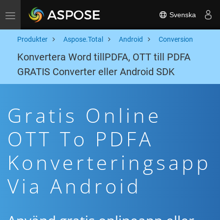
Svenska
Toggle navigation
Produkter
Aspose.Total
Android
Conversion
Konvertera Word tillPDFA, OTT till PDFA
GRATIS Converter eller Android SDK
Gratis Online
OTT To PDFA
Konverteringsapp
Via Android