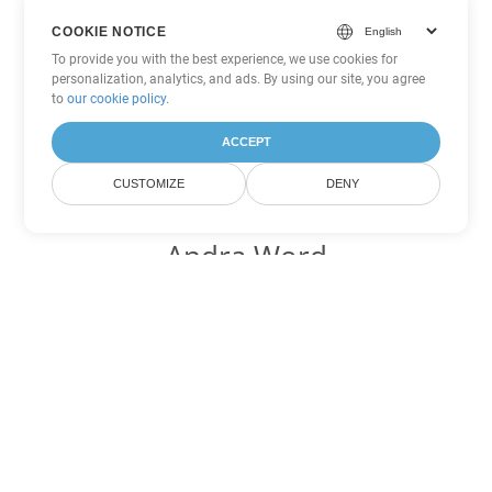
COOKIE NOTICE
To provide you with the best experience, we use cookies for
personalization, analytics, and ads. By using our site, you agree
to
our cookie policy
.
ACCEPT
CUSTOMIZE
DENY
Andra Word
konverteringsalternativ
Konvertera OTT till DOC
DOC:
Microsoft Word Binary Format
Konvertera OTT till DOT
DOT:
Microsoft Word Template Files