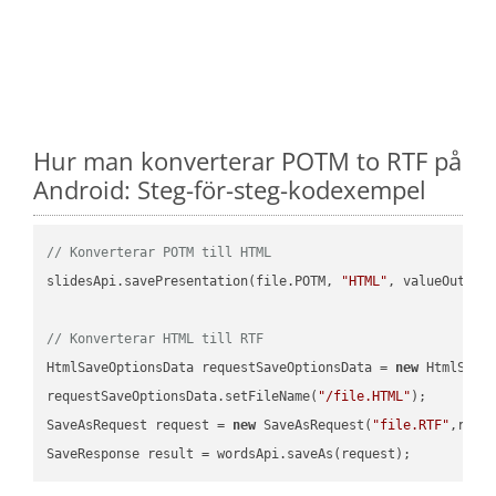
Hur man konverterar POTM to RTF på
Android: Steg-för-steg-kodexempel
// Konverterar POTM till HTML
slidesApi.savePresentation(file.POTM, 
"HTML"
, valueOutPath
// Konverterar HTML till RTF
HtmlSaveOptionsData requestSaveOptionsData = 
new
 HtmlSaveO
requestSaveOptionsData.setFileName(
"/file.HTML"
);

SaveAsRequest request = 
new
 SaveAsRequest(
"file.RTF"
,requ