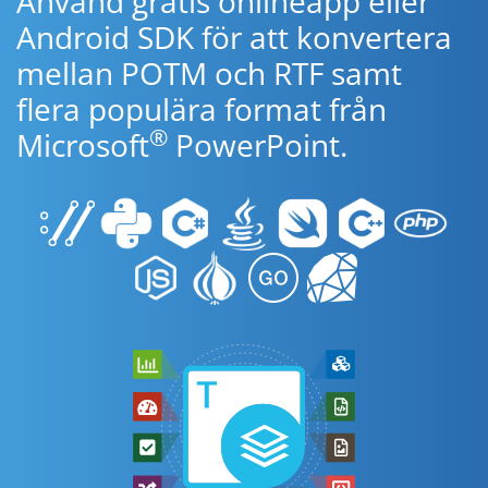
Använd gratis onlineapp eller
Android SDK för att konvertera
mellan POTM och RTF samt
flera populära format från
®
Microsoft
PowerPoint.