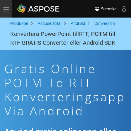
Svenska
Toggle navigation
Produkter
Aspose.Total
Android
Conversion
Konvertera PowerPoint tillRTF, POTM till
RTF GRATIS Converter eller Android SDK
Gratis Online
POTM To RTF
Konverteringsapp
Via Android