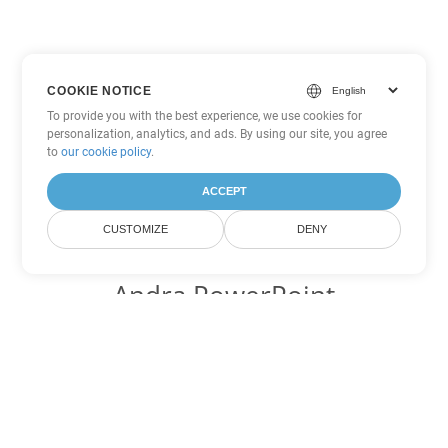
COOKIE NOTICE
To provide you with the best experience, we use cookies for
personalization, analytics, and ads. By using our site, you agree
to
our cookie policy
.
ACCEPT
CUSTOMIZE
DENY
Andra PowerPoint
konverteringsalternativ
Konvertera POTM till DOC
DOC:
Microsoft Word Binary Format