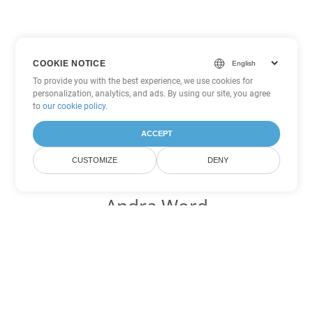
COOKIE NOTICE
To provide you with the best experience, we use cookies for
personalization, analytics, and ads. By using our site, you agree
to
our cookie policy
.
ACCEPT
CUSTOMIZE
DENY
Andra Word
konverteringsalternativ
Konvertera RTF till DOC
DOC:
Microsoft Word Binary Format