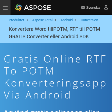
Svenska
Toggle navigation
Produkter
Aspose.Total
Android
Conversion
Konvertera Word tillPOTM, RTF till POTM
GRATIS Converter eller Android SDK
Gratis Online RTF
To POTM
Konverteringsapp
Via Android