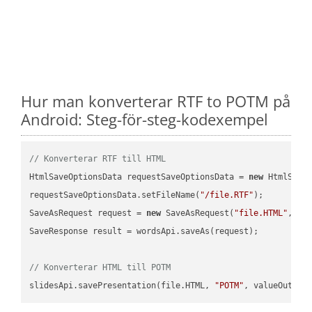
Hur man konverterar RTF to POTM på
Android: Steg-för-steg-kodexempel
// Konverterar RTF till HTML
HtmlSaveOptionsData requestSaveOptionsData = 
new
 HtmlSaveO
requestSaveOptionsData.setFileName(
"/file.RTF"
);

SaveAsRequest request = 
new
 SaveAsRequest(
"file.HTML"
,req
SaveResponse result = wordsApi.saveAs(request);

// Konverterar HTML till POTM
slidesApi.savePresentation(file.HTML, 
"POTM"