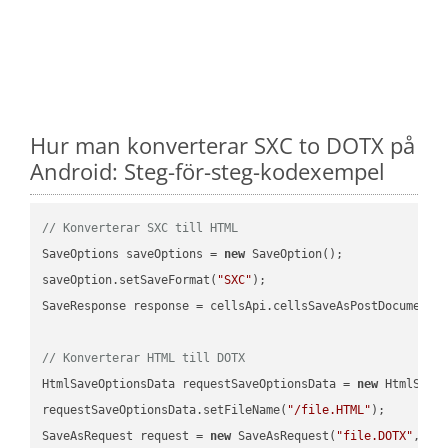
Hur man konverterar SXC to DOTX på
Android: Steg-för-steg-kodexempel
// Konverterar SXC till HTML
SaveOptions saveOptions = 
new
 SaveOption();

saveOption.setSaveFormat(
"SXC"
);

SaveResponse response = cellsApi.cellsSaveAsPostDocumentS
// Konverterar HTML till DOTX
HtmlSaveOptionsData requestSaveOptionsData = 
new
 HtmlSaveO
requestSaveOptionsData.setFileName(
"/file.HTML"
);

SaveAsRequest request = 
new
 SaveAsRequest(
"file.DOTX"
,req