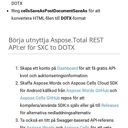
DOTX
Ring
cellsSaveAsPostDocumentSaveAs
för att
konvertera HTML-filen till
DOTX
-format
Börja utnyttja Aspose.Total REST
API:er för SXC to DOTX
Skapa ett konto på
Dashboard
för att få gratis API-
kvot och auktoriseringsinformation
Skaffa Aspose.Words och Aspose.Cells Cloud SDK
för Android källkod från
Aspose.Words GitHub
och
Aspose.Cells GitHub
repos för att
kompilera/använda SDK:n själv eller gå till
Releases
för alternativa nedladdningsalternativ.
Ta också en titt på Swagger-baserad API-referens
för
Aspose.Words
och
Aspose.Cells
för att veta