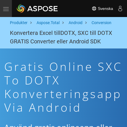
Svenska
Toggle navigation
Produkter
Aspose.Total
Android
Conversion
Konvertera Excel tillDOTX, SXC till DOTX
GRATIS Converter eller Android SDK
Gratis Online SXC
To DOTX
Konverteringsapp
Via Android