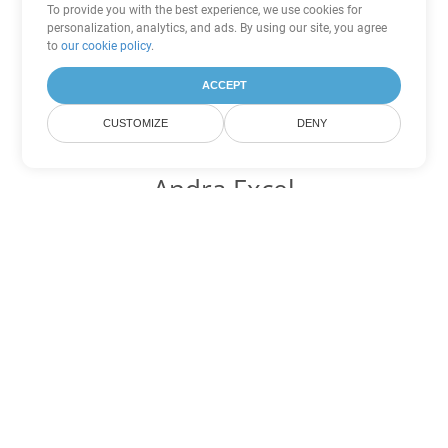
To provide you with the best experience, we use cookies for
personalization, analytics, and ads. By using our site, you agree
to
our cookie policy
.
ACCEPT
CUSTOMIZE
DENY
Andra Excel
konverteringsalternativ
Konvertera SXC till DOC
DOC:
Microsoft Word Binary Format
Konvertera SXC till DOT
DOT:
Microsoft Word Template Files
Konvertera SXC till DOCX