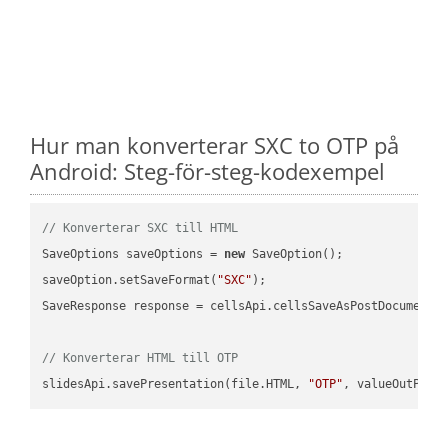
Hur man konverterar SXC to OTP på
Android: Steg-för-steg-kodexempel
// Konverterar SXC till HTML
SaveOptions saveOptions = 
new
 SaveOption();

saveOption.setSaveFormat(
"SXC"
);

SaveResponse response = cellsApi.cellsSaveAsPostDocumentS
// Konverterar HTML till OTP
slidesApi.savePresentation(file.HTML, 
"OTP"