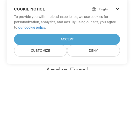
COOKIE NOTICE
To provide you with the best experience, we use cookies for
personalization, analytics, and ads. By using our site, you agree
to
our cookie policy
.
ACCEPT
CUSTOMIZE
DENY
Andra Excel
konverteringsalternativ
Konvertera SXC till DOC
DOC:
Microsoft Word Binary Format
Konvertera SXC till DOT
DOT:
Microsoft Word Template Files