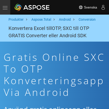
Svenska
Toggle navigation
Produkter
Aspose.Total
Android
Conversion
Konvertera Excel tillOTP, SXC till OTP
GRATIS Converter eller Android SDK
Gratis Online SXC
To OTP
Konverteringsapp
Via Android