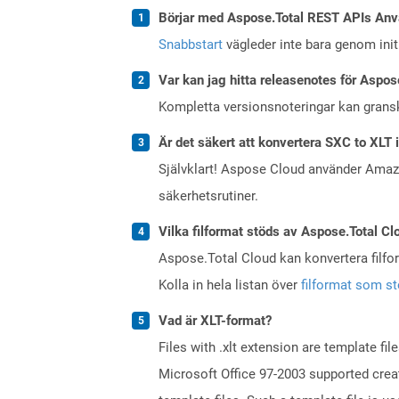
Börjar med Aspose.Total REST APIs Anv
Snabbstart
vägleder inte bara genom initi
Var kan jag hitta releasenotes för Aspos
Kompletta versionsnoteringar kan gran
Är det säkert att konvertera SXC to XLT 
Självklart! Aspose Cloud använder Ama
säkerhetsrutiner.
Vilka filformat stöds av Aspose.Total Cl
Aspose.Total Cloud kan konvertera filform
Kolla in hela listan över
filformat som s
Vad är XLT-format?
Files with .xlt extension are template f
Microsoft Office 97-2003 supported creati