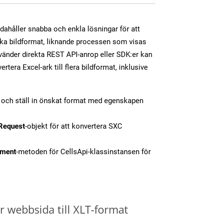
dahåller snabba och enkla lösningar för att
olika bildformat, liknande processen som visas
vänder direkta REST API-anrop eller SDK:er kan
tera Excel-ark till flera bildformat, inklusive
t och ställ in önskat format med egenskapen
Request
-objekt för att konvertera SXC
ment
-metoden för CellsApi-klassinstansen för
 webbsida till XLT-format