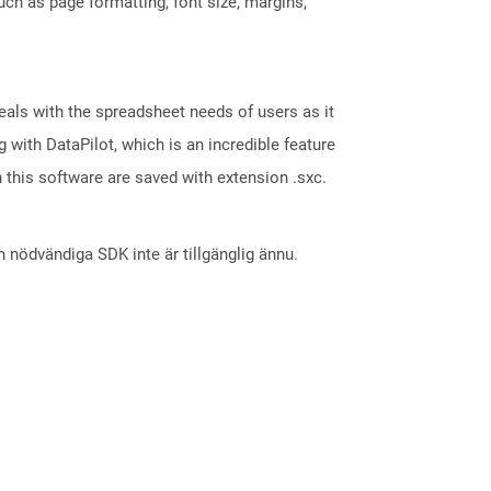
such as page formatting, font size, margins,
eals with the spreadsheet needs of users as it
with DataPilot, which is an incredible feature
 this software are saved with extension .sxc.
nödvändiga SDK inte är tillgänglig ännu.