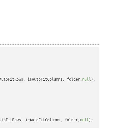
AutoFitRows, isAutoFitColumns, folder,
null
);

utoFitRows, isAutoFitColumns, folder,
null