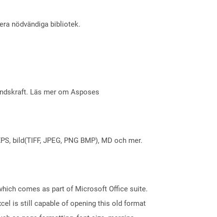
lera nödvändiga bibliotek.
åndskraft. Läs mer om Asposes
X, XPS, bild(TIFF, JPEG, PNG BMP), MD och mer.
 which comes as part of Microsoft Office suite.
el is still capable of opening this old format