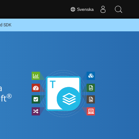
Svenska
oid SDK
a
®
ft