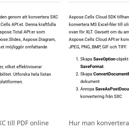
öden genom att konvertera SXC
Aspose.Cells Cloud SDK tillhan
Cells API:et. Denna kraftfulla
konvertera MS Excel-filer till 
Aspose.Total API:er som
ovan för XLT. Oavsett om du an
ose.Slides, Aspose.Diagram,
Aspose.Cells Cloud API:er konver
et möjliggör omfattande
JPEG, PNG, BMP, GIF och TIFF.
Skapa
SaveOption
-objek
SaveFormat
.
, vilket effektiviserar
Skapa
ConvertDocument
litet. Utforska hela listan
dokument
-plattformen.
Anropa
SaveAsPostDocu
konvertering från SXC
XC till PDF online
Hur man konverterar