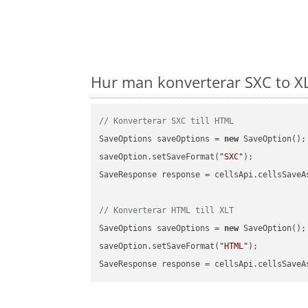
Hur man konverterar SXC to XL
// Konverterar SXC till HTML
SaveOptions saveOptions = 
new
 SaveOption();

saveOption.setSaveFormat(
"SXC"
);

SaveResponse response = cellsApi.cellsSaveA
// Konverterar HTML till XLT
SaveOptions saveOptions = 
new
 SaveOption();

saveOption.setSaveFormat(
"HTML"
);

SaveResponse response = cellsApi.cellsSaveA