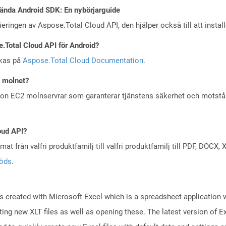
ända Android SDK: En nybörjarguide
eringen av Aspose.Total Cloud API, den hjälper också till att instal
e.Total Cloud API för Android?
skas på
Aspose.Total Cloud Documentation
.
i molnet?
zon EC2 molnservrar som garanterar tjänstens säkerhet och motst
oud API?
at från valfri produktfamilj till valfri produktfamilj till PDF, DOC
töds
.
iles created with Microsoft Excel which is a spreadsheet application
ng new XLT files as well as opening these. The latest version of Exc