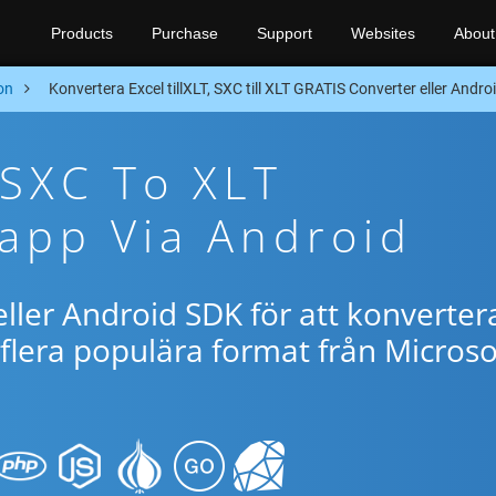
Products
Purchase
Support
Websites
About
on
Konvertera Excel tillXLT, SXC till XLT GRATIS Converter eller Andr
 SXC To XLT
app Via Android
ller Android SDK för att konverter
flera populära format från Microso