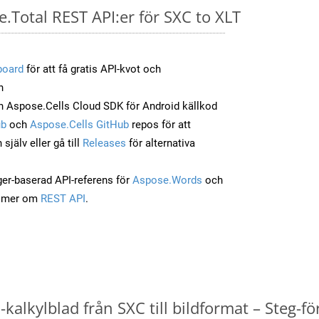
e.Total REST API:er för SXC to XLT
board
för att få gratis API-kvot och
n
 Aspose.Cells Cloud SDK för Android källkod
ub
och
Aspose.Cells GitHub
repos för att
jälv eller gå till
Releases
för alternativa
ger-baserad API-referens för
Aspose.Words
och
a mer om
REST API
.
kalkylblad från SXC till bildformat – Steg-fö