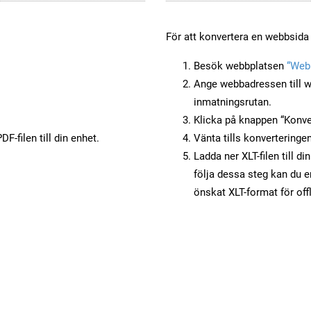
För att konvertera en webbsida t
Besök webbplatsen
“Webb
Ange webbadressen till w
inmatningsrutan.
Klicka på knappen “Konver
F-filen till din enhet.
Vänta tills konverteringen
Ladda ner XLT-filen till d
följa dessa steg kan du e
önskat XLT-format för of