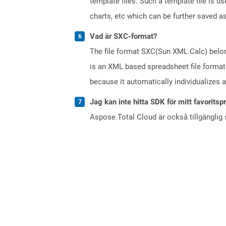
template files. Such a template file is u
charts, etc which can be further saved as 
Vad är SXC-format?
The file format SXC(Sun XML Calc) belong
is an XML based spreadsheet file format.
because it automatically individualizes 
Jag kan inte hitta SDK för mitt favoritsp
Aspose.Total Cloud är också tillgänglig