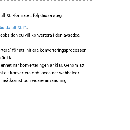
ill XLT-formatet, följ dessa steg:
sida till XLT”.
.
ebbsidan du vill konvertera i den avsedda
tera” för att initiera konverteringsprocessen.
 är klar.
in enhet när konverteringen är klar. Genom att
nkelt konvertera och ladda ner webbsidor i
flineåtkomst och vidare användning.