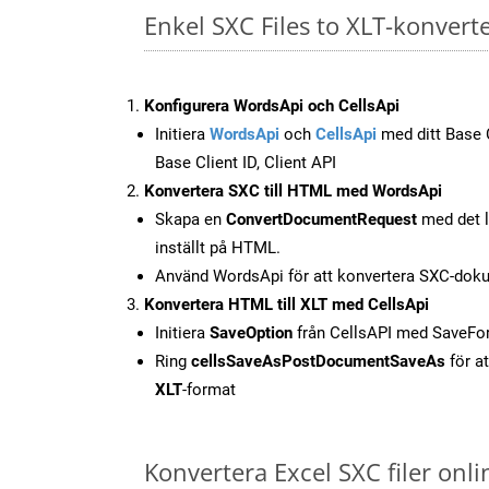
Enkel SXC Files to XLT-konvert
Konfigurera WordsApi och CellsApi
Initiera
WordsApi
och
CellsApi
med ditt Base C
Base Client ID, Client API
Konvertera SXC till HTML med WordsApi
Skapa en
ConvertDocumentRequest
med det l
inställt på HTML.
Använd WordsApi för att konvertera SXC-doku
Konvertera HTML till XLT med CellsApi
Initiera
SaveOption
från CellsAPI med SaveFo
Ring
cellsSaveAsPostDocumentSaveAs
för at
XLT
-format
Konvertera Excel SXC filer onl