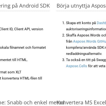
ering på Android SDK
Börja utnyttja Aspos
Skapa ett konto på
Dash
lient ID, Client API, version
auktoriseringsinformatio
Skaffa Aspose.Words och
från
Aspose.Words GitH
okala filnamnet och formatet
kompilera/använda SDK:n s
nedladdningsalternativ.
mentet till HTML.
Ta också en titt på Swag
Aspose.Cells
för att vet
rmat som XLT
t konvertera HTML-filen till
ine: Snabb och enkel metod
Konvertera MS Excel-