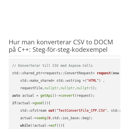
Hur man konverterar CSV to DOCM
på C++: Steg-för-steg-kodexempel
// Konverterar till CSV med Aspose.Cells
std::shared_ptr<requests::ConvertRequest> 
request
(
new
 requ
    std::make_shared< std::wstring >(
"HTML"
) ,        

    requestFile,
nullptr
,
nullptr
,
nullptr
))
auto
 actual = 
getApi
()->
convert
if
(actual->
good
()){

std::ofstream 
out
(
"TestConvertFile_CPP.CSV"
, std::ist
    actual->
seekg
(
0
,std::ios_base::beg);

while
(!actual->
eof
()){
