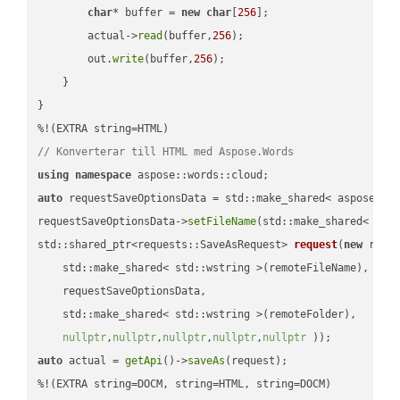
char
* buffer = 
new
char
[
256
];

        actual->
read
(buffer,
256
);

        out.
write
(buffer,
256
);

    }

}

// Konverterar till HTML med Aspose.Words
using
namespace
auto
 requestSaveOptionsData = std::make_shared< aspose::wo
requestSaveOptionsData->
setFileName
(std::make_shared< std
std::shared_ptr<requests::SaveAsRequest> 
request
(
new
 reque
    std::make_shared< std::wstring >(remoteFileName),

    requestSaveOptionsData,

    std::make_shared< std::wstring >(remoteFolder),

nullptr
,
nullptr
,
nullptr
,
nullptr
,
nullptr
 ))
auto
 actual = 
getApi
()->
saveAs
(request);

%!(EXTRA string=DOCM, string=HTML, string=DOCM)