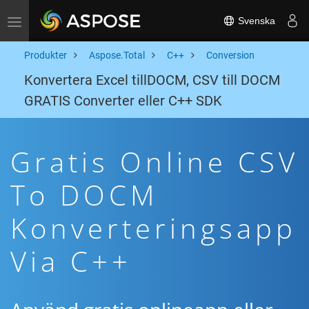
Svenska
Toggle navigation
Produkter
Aspose.Total
C++
Conversion
Konvertera Excel tillDOCM, CSV till DOCM
GRATIS Converter eller C++ SDK
Gratis Online CSV
To DOCM
Konverteringsapp
Via C++