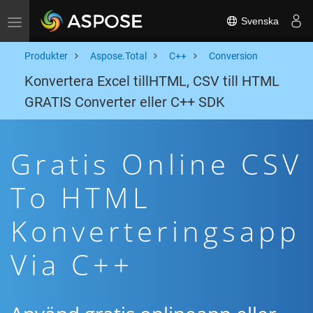
Svenska
Toggle navigation
Produkter
Aspose.Total
C++
Conversion
Konvertera Excel tillHTML, CSV till HTML
GRATIS Converter eller C++ SDK
Gratis Online CSV
To HTML
Konverteringsapp
Via C++