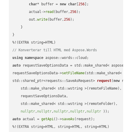
char
* buffer = 
new
char
[
256
];

        actual->
read
(buffer,
256
);

        out.
write
(buffer,
256
);

    }

}

// Konverterar till HTML med Aspose.Words
using
namespace
auto
 requestSaveOptionsData = std::make_shared< aspose::wo
requestSaveOptionsData->
setFileName
(std::make_shared< std
std::shared_ptr<requests::SaveAsRequest> 
request
(
new
 reque
    std::make_shared< std::wstring >(remoteFileName),

    requestSaveOptionsData,

    std::make_shared< std::wstring >(remoteFolder),

nullptr
,
nullptr
,
nullptr
,
nullptr
,
nullptr
 ))
auto
 actual = 
getApi
()->
saveAs
(request);

%!(EXTRA string=HTML, string=HTML, string=HTML)