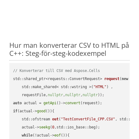
Hur man konverterar CSV to HTML på
C++: Steg-för-steg-kodexempel
// Konverterar till CSV med Aspose.Cells
std::shared_ptr<requests::ConvertRequest> 
request
(
new
 requ
    std::make_shared< std::wstring >(
"HTML"
) ,        

    requestFile,
nullptr
,
nullptr
,
nullptr
))
auto
 actual = 
getApi
()->
convert
if
(actual->
good
()){

std::ofstream 
out
(
"TestConvertFile_CPP.CSV"
, std::ist
    actual->
seekg
(
0
,std::ios_base::beg);

while
(!actual->
eof
()){
