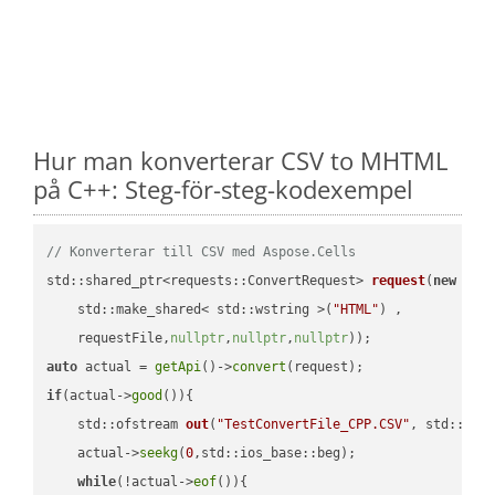
Hur man konverterar CSV to MHTML
på C++: Steg-för-steg-kodexempel
// Konverterar till CSV med Aspose.Cells
std::shared_ptr<requests::ConvertRequest> 
request
(
new
 requ
    std::make_shared< std::wstring >(
"HTML"
) ,        

    requestFile,
nullptr
,
nullptr
,
nullptr
))
auto
 actual = 
getApi
()->
convert
if
(actual->
good
()){

std::ofstream 
out
(
"TestConvertFile_CPP.CSV"
, std::ist
    actual->
seekg
(
0
,std::ios_base::beg);

while
(!actual->
eof
()){
