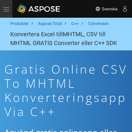
Svenska
Toggle navigation
Produkter
Aspose.Total
C++
Conversion
Konvertera Excel tillMHTML, CSV till
MHTML GRATIS Converter eller C++ SDK
Gratis Online CSV
To MHTML
Konverteringsapp
Via C++