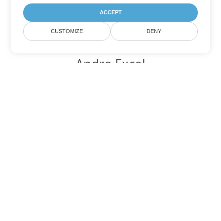
ACCEPT
CUSTOMIZE
DENY
Andra Excel
konverteringsalternativ
Konvertera CSV till DOC
DOC:
Microsoft Word Binary Format
Konvertera CSV till DOT
DOT:
Microsoft Word Template Files
Konvertera CSV till DOCX
DOCX:
Office 2007+ Word Document
Konvertera CSV till DOCM