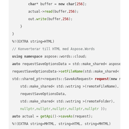
char
* buffer = 
new
char
[
256
];

        actual->
read
(buffer,
256
);

        out.
write
(buffer,
256
);

    }

}

// Konverterar till HTML med Aspose.Words
using
namespace
auto
 requestSaveOptionsData = std::make_shared< aspose::wo
requestSaveOptionsData->
setFileName
(std::make_shared< std
std::shared_ptr<requests::SaveAsRequest> 
request
(
new
 reque
    std::make_shared< std::wstring >(remoteFileName),

    requestSaveOptionsData,

    std::make_shared< std::wstring >(remoteFolder),

nullptr
,
nullptr
,
nullptr
,
nullptr
,
nullptr
 ))
auto
 actual = 
getApi
()->
saveAs
(request);

%!(EXTRA string=MHTML, string=HTML, string=MHTML)