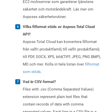
EC2 molnservrar som garanterar tjänstens
säkerhet och motståndskraft. Läs mer om
Asposes säkerhetsrutiner.
Vilka filformat stöds av Aspose.Total Cloud
API?
Aspose.Total Cloud kan konvertera filformat
från valfri produktfamilj till valfri produktfamilj
till PDF, DOCX, XPS, bild(TIFF, JPEG, PNG BMP),
MD och mer. Kolla in hela listan över
filformat
som stöds
.
Vad är CSV-format?
Files with .csv (Comma Separated Values)
extension represent plain text files that
contain records of data with comma
separated values. Each line in a CSV file is a