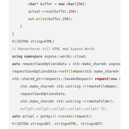
char
* buffer = 
new
char
[
256
];

        actual->
read
(buffer,
256
);

        out.
write
(buffer,
256
);

    }

}

// Konverterar till HTML med Aspose.Words
using
namespace
auto
 requestSaveOptionsData = std::make_shared< aspose::wo
requestSaveOptionsData->
setFileName
(std::make_shared< std
std::shared_ptr<requests::SaveAsRequest> 
request
(
new
 reque
    std::make_shared< std::wstring >(remoteFileName),

    requestSaveOptionsData,

    std::make_shared< std::wstring >(remoteFolder),

nullptr
,
nullptr
,
nullptr
,
nullptr
,
nullptr
 ))
auto
 actual = 
getApi
()->
saveAs
(request);

%!(EXTRA string=ODT, string=HTML, string=ODT)