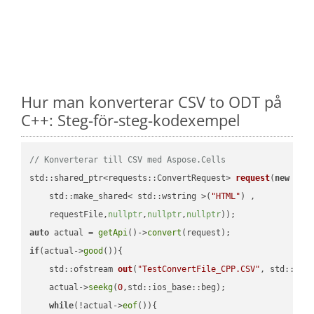
Hur man konverterar CSV to ODT på
C++: Steg-för-steg-kodexempel
// Konverterar till CSV med Aspose.Cells
std::shared_ptr<requests::ConvertRequest> 
request
(
new
 requ
    std::make_shared< std::wstring >(
"HTML"
) ,        

    requestFile,
nullptr
,
nullptr
,
nullptr
))
auto
 actual = 
getApi
()->
convert
if
(actual->
good
()){

std::ofstream 
out
(
"TestConvertFile_CPP.CSV"
, std::ist
    actual->
seekg
(
0
,std::ios_base::beg);

while
(!actual->
eof
()){
