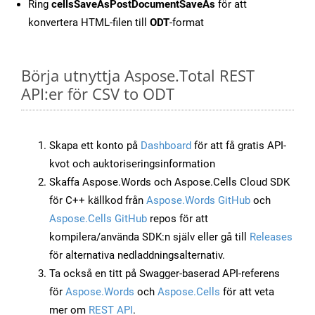
Ring
cellsSaveAsPostDocumentSaveAs
för att
konvertera HTML-filen till
ODT
-format
Börja utnyttja Aspose.Total REST
API:er för CSV to ODT
Skapa ett konto på
Dashboard
för att få gratis API-
kvot och auktoriseringsinformation
Skaffa Aspose.Words och Aspose.Cells Cloud SDK
för C++ källkod från
Aspose.Words GitHub
och
Aspose.Cells GitHub
repos för att
kompilera/använda SDK:n själv eller gå till
Releases
för alternativa nedladdningsalternativ.
Ta också en titt på Swagger-baserad API-referens
för
Aspose.Words
och
Aspose.Cells
för att veta
mer om
REST API
.