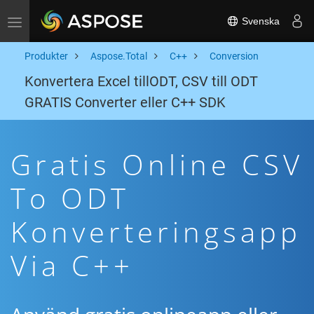
Svenska
Toggle navigation
Produkter
Aspose.Total
C++
Conversion
Konvertera Excel tillODT, CSV till ODT
GRATIS Converter eller C++ SDK
Gratis Online CSV
To ODT
Konverteringsapp
Via C++