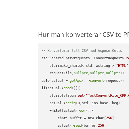
Hur man konverterar CSV to P
// Konverterar till CSV med Aspose.Cells
std::shared_ptr<requests::ConvertRequest> 
r
    std::make_shared< std::wstring >(
"HTML"
    requestFile,
nullptr
,
nullptr
,
nullptr
))
auto
 actual = 
getApi
()->
convert
if
(actual->
good
()){

std::ofstream 
out
(
"TestConvertFile_CPP.
    actual->
seekg
(
0
,std::ios_base::beg);

while
(!actual->
eof
()){

char
* buffer = 
new
char
[
256
];

        actual->
read
(buffer,
256
);
