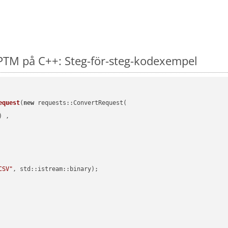
PTM på C++: Steg-för-steg-kodexempel
equest
(
new
 requests::ConvertRequest(

) ,        

CSV"
, std::istream::binary)
;
