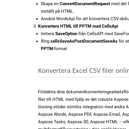
Skapa en
ConvertDocumentRequest
med det l
inställt på HTML.
Använd WordsApi för att konvertera CSV-doku
Konvertera HTML till PPTM med CellsApi
Initiera
SaveOption
från CellsAPI med SaveF
Ring
cellsSaveAsPostDocumentSaveAs
för at
PPTM
-format
Konvertera Excel CSV filer onl
Förbättra dina dokumentkonverteringsarbetsfl
filer till HTML med hjälp av det robusta Aspose.
lösning stöder sömlös integration med andra 
Aspose.Words, Aspose.PDF, Aspose.Email, Asp
Aspose.Tasks, Aspose.3D, Aspose.HTML – vilk