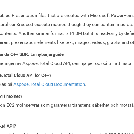
led Presentation files that are created with Microsoft PowerPoint 
 lateral can&rsquo;t execute macros though they can contain macros.
ontents. Another similar format is PPSM but it is read-only by def
erent presentation elements like text, images, videos, graphs and ot
ända C++ SDK: En nybörjarguide
eringen av Aspose.Total Cloud API, den hjälper också till att instal
e.Total Cloud API för C++?
skas på
Aspose.Total Cloud Documentation
.
M i molnet?
zon EC2 molnservrar som garanterar tjänstens säkerhet och motst
oud API?