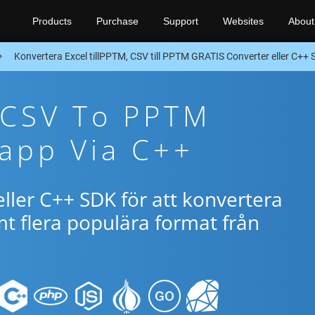
Products
Purchase
Support
Websites
About
Konvertera Excel tillPPTM, CSV till PPTM GRATIS Converter eller C++
 CSV To PPTM
app Via C++
ller C++ SDK för att konvertera
 flera populära format från