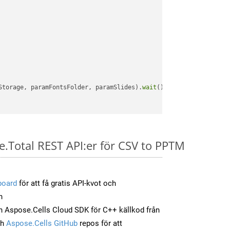
Storage, paramFontsFolder, paramSlides).
wait
();

e.Total REST API:er för CSV to PPTM
board
för att få gratis API-kvot och
n
 Aspose.Cells Cloud SDK för C++ källkod från
ch
Aspose.Cells GitHub
repos för att