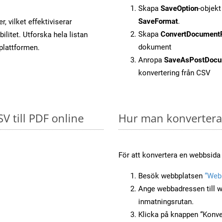
Skapa
SaveOption
-objek
SaveFormat
.
, vilket effektiviserar
Skapa
ConvertDocument
litet. Utforska hela listan
dokument
-plattformen.
Anropa
SaveAsPostDocu
konvertering från CSV
SV till PDF online
Hur man konverterar
För att konvertera en webbsida 
Besök webbplatsen
“Webb
Ange webbadressen till w
inmatningsrutan.
Klicka på knappen “Konver