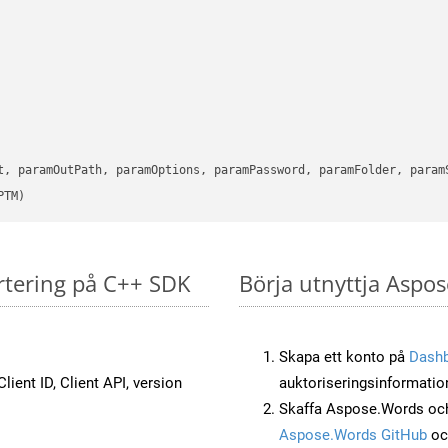
      

t, paramOutPath, paramOptions, paramPassword, paramFolder, param
PTM)
rtering på C++ SDK
Börja utnyttja Aspos
Skapa ett konto på
Dash
lient ID, Client API, version
auktoriseringsinformatio
Skaffa Aspose.Words och
Aspose.Words GitHub
o