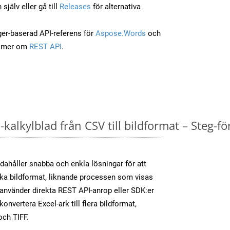
jälv eller gå till
Releases
för alternativa
ger-baserad API-referens för
Aspose.Words
och
a mer om
REST API
.
kalkylblad från CSV till bildformat – Steg-fö
dahåller snabba och enkla lösningar för att
olika bildformat, liknande processen som visas
använder direkta REST API-anrop eller SDK:er
nvertera Excel-ark till flera bildformat,
och TIFF.