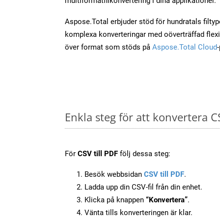
multiformatfilkonvertering i dina applikationer.
Aspose.Total erbjuder stöd för hundratals filtyper
komplexa konverteringar med oöverträffad flexibi
över format som stöds på
Aspose.Total Cloud
Enkla steg för att konvertera C
För
CSV till PDF
följ dessa steg:
Besök webbsidan
CSV till PDF
.
Ladda upp din CSV-fil från din enhet.
Klicka på knappen
“Konvertera”
.
Vänta tills konverteringen är klar.