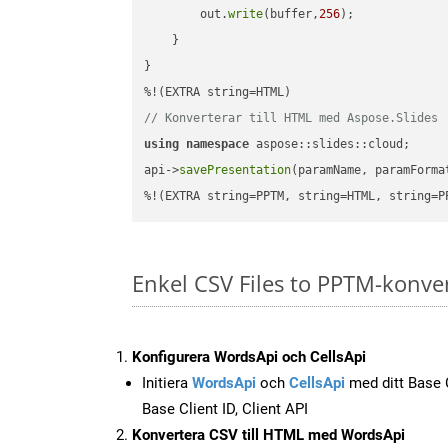
        out.
write
(buffer,
256
);

    }

}

// Konverterar till HTML med Aspose.Slides
using
namespace
 aspose::slides::cloud;      
api->
savePresentation
(paramName, paramForma
%!(EXTRA string=PPTM, string=HTML, string=P
Enkel CSV Files to PPTM-konve
Konfigurera WordsApi och CellsApi
Initiera
WordsApi
och
CellsApi
med ditt Base C
Base Client ID, Client API
Konvertera CSV till HTML med WordsApi