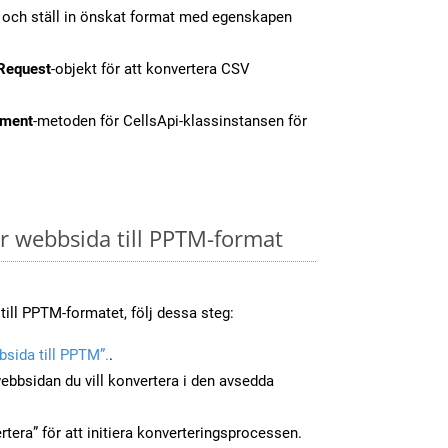
t och ställ in önskat format med egenskapen
Request
-objekt för att konvertera CSV
ment
-metoden för CellsApi-klassinstansen för
 webbsida till PPTM-format
till PPTM-formatet, följ dessa steg:
sida till PPTM”.
.
ebbsidan du vill konvertera i den avsedda
tera” för att initiera konverteringsprocessen.