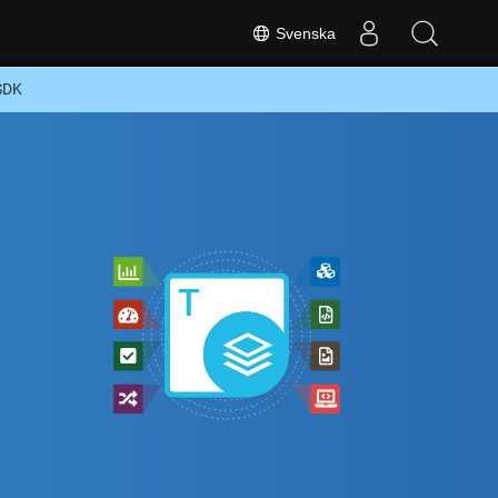
Svenska
 SDK