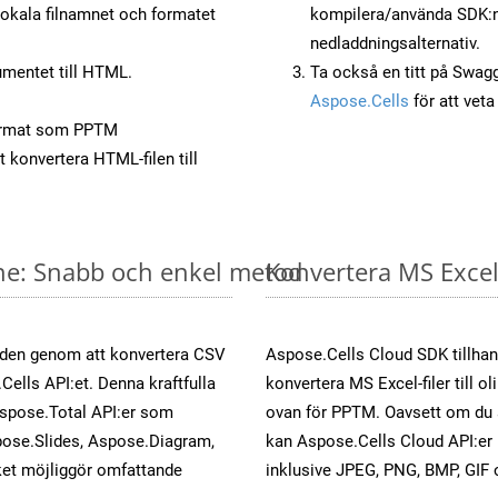
okala filnamnet och formatet
kompilera/använda SDK:n s
nedladdningsalternativ.
mentet till HTML.
Ta också en titt på Swag
Aspose.Cells
för att vet
ormat som PPTM
t konvertera HTML-filen till
ine: Snabb och enkel metod
Konvertera MS Excel-
öden genom att konvertera CSV
Aspose.Cells Cloud SDK tillhan
Cells API:et. Denna kraftfulla
konvertera MS Excel-filer till 
Aspose.Total API:er som
ovan för PPTM. Oavsett om du 
ose.Slides, Aspose.Diagram,
kan Aspose.Cells Cloud API:er ko
et möjliggör omfattande
inklusive JPEG, PNG, BMP, GIF 