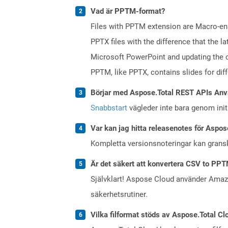
Vad är PPTM-format?
Files with PPTM extension are Macro-enab
PPTX files with the difference that the
Microsoft PowerPoint and updating the c
PPTM, like PPTX, contains slides for diff
Börjar med Aspose.Total REST APIs Anv
Snabbstart
vägleder inte bara genom initi
Var kan jag hitta releasenotes för Aspos
Kompletta versionsnoteringar kan gran
Är det säkert att konvertera CSV to PPT
Självklart! Aspose Cloud använder Ama
säkerhetsrutiner.
Vilka filformat stöds av Aspose.Total Cl