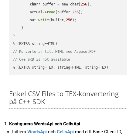
char
* buffer = 
new
char
[
256
];

        actual->
read
(buffer,
256
);

        out.
write
(buffer,
256
);

    }

}

// Konverterar till HTML med Aspose.PDF
// C++ SKD is not available
%!(EXTRA string=TEX, string=HTML, string=TEX)
Enkel CSV Files to TEX-konvertering
på C++ SDK
Konfigurera WordsApi och CellsApi
Initiera
WordsApi
och
CellsApi
med ditt Base Client ID,