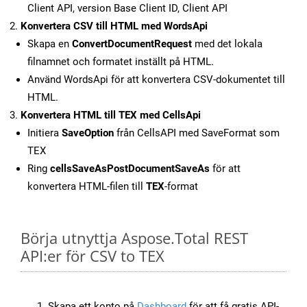
Client API, version Base Client ID, Client API
Konvertera CSV till HTML med WordsApi
Skapa en
ConvertDocumentRequest
med det lokala
filnamnet och formatet inställt på HTML.
Använd WordsApi för att konvertera CSV-dokumentet till
HTML.
Konvertera HTML till TEX med CellsApi
Initiera
SaveOption
från CellsAPI med SaveFormat som
TEX
Ring
cellsSaveAsPostDocumentSaveAs
för att
konvertera HTML-filen till
TEX
-format
Börja utnyttja Aspose.Total REST
API:er för CSV to TEX
Skapa ett konto på
Dashboard
för att få gratis API-