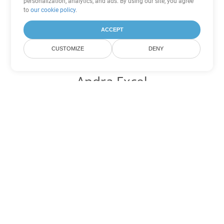
personalization, analytics, and ads. By using our site, you agree
to
our cookie policy
.
ACCEPT
CUSTOMIZE
DENY
Andra Excel
konverteringsalternativ
Konvertera CSV till DOC
DOC:
Microsoft Word Binary Format
Konvertera CSV till DOT
DOT:
Microsoft Word Template Files
Konvertera CSV till DOCX
DOCX:
Office 2007+ Word Document