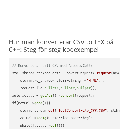
Hur man konverterar CSV to TEX på
C++: Steg-för-steg-kodexempel
// Konverterar till CSV med Aspose.Cells
std::shared_ptr<requests::ConvertRequest> 
request
(
new
 requ
    std::make_shared< std::wstring >(
"HTML"
) ,        

    requestFile,
nullptr
,
nullptr
,
nullptr
))
auto
 actual = 
getApi
()->
convert
if
(actual->
good
()){

std::ofstream 
out
(
"TestConvertFile_CPP.CSV"
, std::ist
    actual->
seekg
(
0
,std::ios_base::beg);

while
(!actual->
eof
()){
