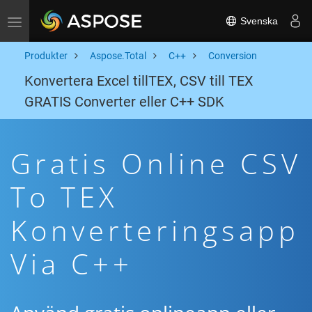
Svenska
Toggle navigation
Produkter
Aspose.Total
C++
Conversion
Konvertera Excel tillTEX, CSV till TEX
GRATIS Converter eller C++ SDK
Gratis Online CSV
To TEX
Konverteringsapp
Via C++