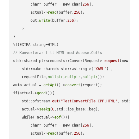
char
* buffer = 
new
char
[
256
];

        actual->
read
(buffer,
256
);

        out.
write
(buffer,
256
);

    }

}

// Konverterar till HTML med Aspose.Cells
std::shared_ptr<requests::ConvertRequest> 
request
(
new
 requ
    std::make_shared< std::wstring >(
"XAML"
) ,        

    requestFile,
nullptr
,
nullptr
,
nullptr
))
auto
 actual = 
getApi
()->
convert
if
(actual->
good
()){

std::ofstream 
out
(
"TestConvertFile_CPP.HTML"
, std::is
    actual->
seekg
(
0
,std::ios_base::beg);

while
(!actual->
eof
()){

char
* buffer = 
new
char
[
256
];

        actual->
read
(buffer,
256
);
