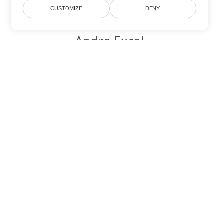
CUSTOMIZE
DENY
Andra Excel
konverteringsalternativ
Konvertera CSV till DOC
DOC:
Microsoft Word Binary Format
Konvertera CSV till DOT
DOT:
Microsoft Word Template Files
Konvertera CSV till DOCX
DOCX:
Office 2007+ Word Document
Konvertera CSV till DOCM
DOCM:
Microsoft Word 2007 Marco File