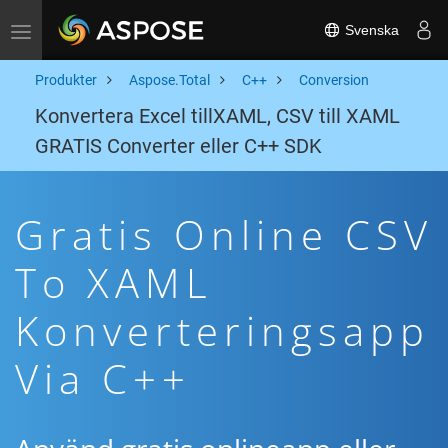
Svenska
Toggle navigation
Produkter
Aspose.Total
C++
Conversion
Konvertera Excel tillXAML, CSV till XAML
GRATIS Converter eller C++ SDK
Gratis Online CSV
To XAML
Konverteringsapp
Via C++