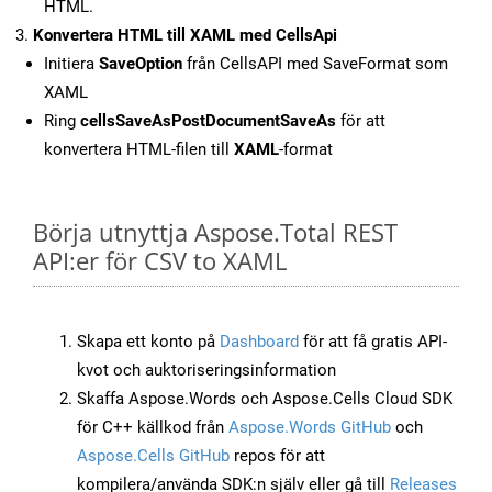
HTML.
Konvertera HTML till XAML med CellsApi
Initiera
SaveOption
från CellsAPI med SaveFormat som
XAML
Ring
cellsSaveAsPostDocumentSaveAs
för att
konvertera HTML-filen till
XAML
-format
Börja utnyttja Aspose.Total REST
API:er för CSV to XAML
Skapa ett konto på
Dashboard
för att få gratis API-
kvot och auktoriseringsinformation
Skaffa Aspose.Words och Aspose.Cells Cloud SDK
för C++ källkod från
Aspose.Words GitHub
och
Aspose.Cells GitHub
repos för att
kompilera/använda SDK:n själv eller gå till
Releases