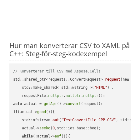
Hur man konverterar CSV to XAML på
C++: Steg-för-steg-kodexempel
// Konverterar till CSV med Aspose.Cells
std::shared_ptr<requests::ConvertRequest> 
request
(
new
 requ
    std::make_shared< std::wstring >(
"HTML"
) ,        

    requestFile,
nullptr
,
nullptr
,
nullptr
))
auto
 actual = 
getApi
()->
convert
if
(actual->
good
()){

std::ofstream 
out
(
"TestConvertFile_CPP.CSV"
, std::ist
    actual->
seekg
(
0
,std::ios_base::beg);

while
(!actual->
eof
()){
