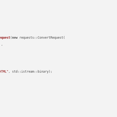
equest
(
new
 requests::ConvertRequest(

 ,        

HTML"
, std::istream::binary)
;
