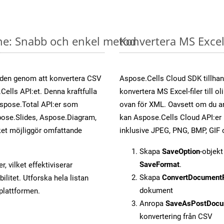
ine: Snabb och enkel metod
Konvertera MS Excel-
öden genom att konvertera CSV
Aspose.Cells Cloud SDK tillhan
Cells API:et. Denna kraftfulla
konvertera MS Excel-filer till 
Aspose.Total API:er som
ovan för XML. Oavsett om du an
ose.Slides, Aspose.Diagram,
kan Aspose.Cells Cloud API:er ko
et möjliggör omfattande
inklusive JPEG, PNG, BMP, GIF 
Skapa
SaveOption
-objek
SaveFormat
.
, vilket effektiviserar
Skapa
ConvertDocument
litet. Utforska hela listan
dokument
-plattformen.
Anropa
SaveAsPostDocu
konvertering från CSV