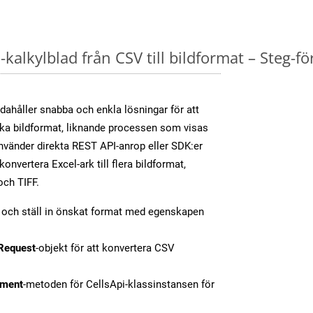
kalkylblad från CSV till bildformat – Steg-fö
dahåller snabba och enkla lösningar för att
olika bildformat, liknande processen som visas
vänder direkta REST API-anrop eller SDK:er
nvertera Excel-ark till flera bildformat,
och TIFF.
t och ställ in önskat format med egenskapen
Request
-objekt för att konvertera CSV
ment
-metoden för CellsApi-klassinstansen för