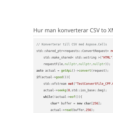
Hur man konverterar CSV to X
// Konverterar till CSV med Aspose.Cells
std::shared_ptr<requests::ConvertRequest> 
r
    std::make_shared< std::wstring >(
"HTML"
    requestFile,
nullptr
,
nullptr
,
nullptr
))
auto
 actual = 
getApi
()->
convert
if
(actual->
good
()){

std::ofstream 
out
(
"TestConvertFile_CPP.
    actual->
seekg
(
0
,std::ios_base::beg);

while
(!actual->
eof
()){

char
* buffer = 
new
char
[
256
];

        actual->
read
(buffer,
256
);
