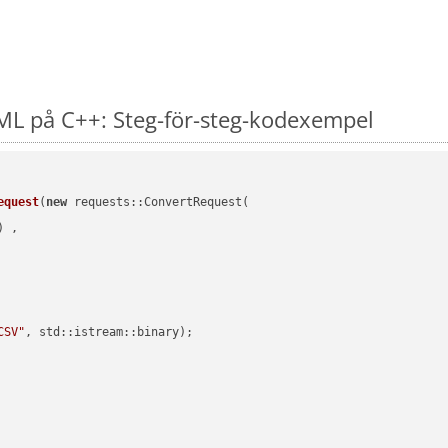
ML på C++: Steg-för-steg-kodexempel
equest
(
new
 requests::ConvertRequest(

) ,        

CSV"
, std::istream::binary)
;
