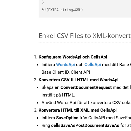
}

%!(EXTRA string=XML)
Enkel CSV Files to XML-konver
Konfigurera WordsApi och CellsApi
Initiera
WordsApi
och
CellsApi
med ditt Base C
Base Client ID, Client API
Konvertera CSV till HTML med WordsApi
Skapa en
ConvertDocumentRequest
med det l
inställt på HTML.
Använd WordsApi för att konvertera CSV-doku
Konvertera HTML till XML med CellsApi
Initiera
SaveOption
från CellsAPI med SaveF
Ring
cellsSaveAsPostDocumentSaveAs
för at