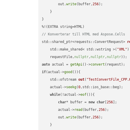
        out.
write
(buffer,
256
);

    }

}

// Konverterar till HTML med Aspose.Cells
std::shared_ptr<requests::ConvertRequest> 
r
    std::make_shared< std::wstring >(
"XML"
)
    requestFile,
nullptr
,
nullptr
,
nullptr
))
auto
 actual = 
getApi
()->
convert
if
(actual->
good
()){

std::ofstream 
out
(
"TestConvertFile_CPP.
    actual->
seekg
(
0
,std::ios_base::beg);

while
(!actual->
eof
()){

char
* buffer = 
new
char
[
256
];

        actual->
read
(buffer,
256
);

        out.
write
(buffer,
256
);

    }
