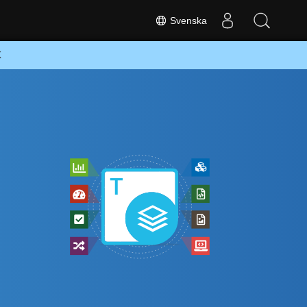
Svenska
K