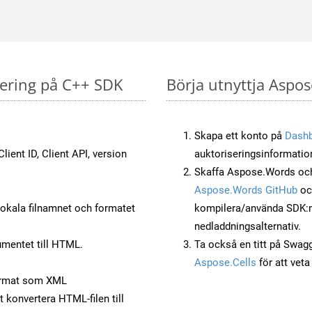
tering på C++ SDK
Börja utnyttja Aspos
Skapa ett konto på
Dash
lient ID, Client API, version
auktoriseringsinformatio
Skaffa Aspose.Words och
Aspose.Words GitHub
o
okala filnamnet och formatet
kompilera/använda SDK:n s
nedladdningsalternativ.
mentet till HTML.
Ta också en titt på Swag
Aspose.Cells
för att vet
ormat som XML
t konvertera HTML-filen till