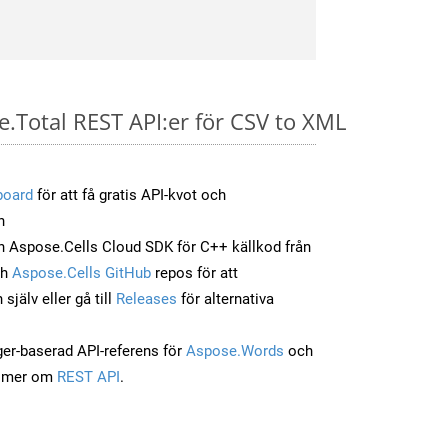
e.Total REST API:er för CSV to XML
board
för att få gratis API-kvot och
n
 Aspose.Cells Cloud SDK för C++ källkod från
ch
Aspose.Cells GitHub
repos för att
jälv eller gå till
Releases
för alternativa
ger-baserad API-referens för
Aspose.Words
och
a mer om
REST API
.