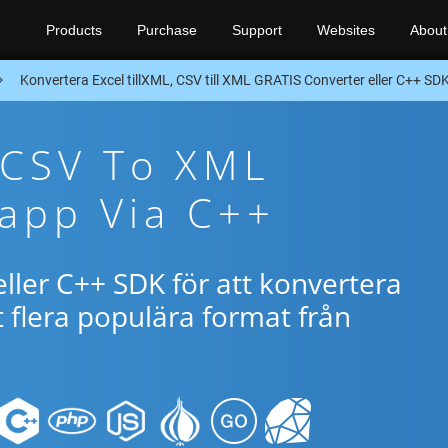
Products
Purchase
Support
Websites
About
Konvertera Excel tillXML, CSV till XML GRATIS Converter eller C++ SD
 CSV To XML
app Via C++
ller C++ SDK för att konvertera
flera populära format från